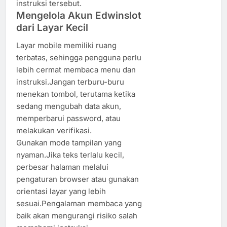
instruksi tersebut.
Mengelola Akun Edwinslot
dari Layar Kecil
Layar mobile memiliki ruang
terbatas, sehingga pengguna perlu
lebih cermat membaca menu dan
instruksi.Jangan terburu-buru
menekan tombol, terutama ketika
sedang mengubah data akun,
memperbarui password, atau
melakukan verifikasi.
Gunakan mode tampilan yang
nyaman.Jika teks terlalu kecil,
perbesar halaman melalui
pengaturan browser atau gunakan
orientasi layar yang lebih
sesuai.Pengalaman membaca yang
baik akan mengurangi risiko salah