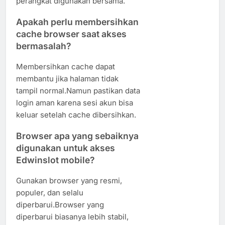
perangkat digunakan bersama.
Apakah perlu membersihkan
cache browser saat akses
bermasalah?
Membersihkan cache dapat
membantu jika halaman tidak
tampil normal.Namun pastikan data
login aman karena sesi akun bisa
keluar setelah cache dibersihkan.
Browser apa yang sebaiknya
digunakan untuk akses
Edwinslot mobile?
Gunakan browser yang resmi,
populer, dan selalu
diperbarui.Browser yang
diperbarui biasanya lebih stabil,