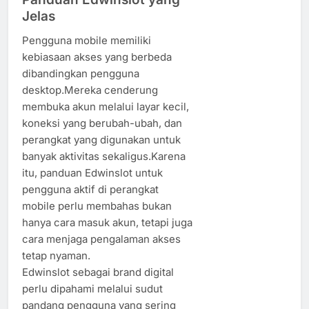
Jelas
Pengguna mobile memiliki
kebiasaan akses yang berbeda
dibandingkan pengguna
desktop.Mereka cenderung
membuka akun melalui layar kecil,
koneksi yang berubah-ubah, dan
perangkat yang digunakan untuk
banyak aktivitas sekaligus.Karena
itu, panduan Edwinslot untuk
pengguna aktif di perangkat
mobile perlu membahas bukan
hanya cara masuk akun, tetapi juga
cara menjaga pengalaman akses
tetap nyaman.
Edwinslot sebagai brand digital
perlu dipahami melalui sudut
pandang pengguna yang sering