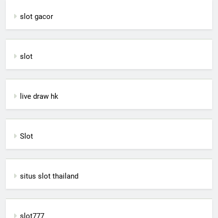
slot gacor
slot
live draw hk
Slot
situs slot thailand
slot777