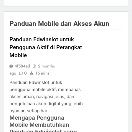
Panduan Mobile dan Akses Akun
Panduan Edwinslot untuk
Pengguna Aktif di Perangkat
Mobile
4f584ad
2 months
ago
0
15 mins
Panduan Edwinslot untuk
pengguna mobile aktif, membahas
akses aman, navigasi jelas, dan
pengelolaan akun digital yang lebih
nyaman setiap hari.
Mengapa Pengguna
Mobile Membutuhkan
Panduan Edwinslot yang