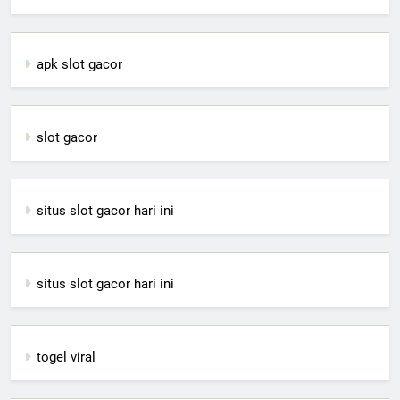
apk slot gacor
slot gacor
situs slot gacor hari ini
situs slot gacor hari ini
togel viral