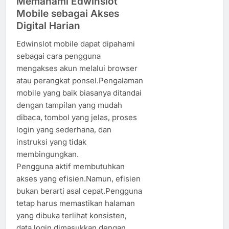
Memahami Edwinslot
Mobile sebagai Akses
Digital Harian
Edwinslot mobile dapat dipahami
sebagai cara pengguna
mengakses akun melalui browser
atau perangkat ponsel.Pengalaman
mobile yang baik biasanya ditandai
dengan tampilan yang mudah
dibaca, tombol yang jelas, proses
login yang sederhana, dan
instruksi yang tidak
membingungkan.
Pengguna aktif membutuhkan
akses yang efisien.Namun, efisien
bukan berarti asal cepat.Pengguna
tetap harus memastikan halaman
yang dibuka terlihat konsisten,
data login dimasukkan dengan