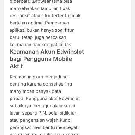
diperbarui.Browser lama bisa
menyebabkan tampilan tidak
responsif atau fitur tertentu tidak
berjalan optimal.Pembaruan
aplikasi bukan hanya soal fitur
baru, tetapi juga perbaikan
keamanan dan kompatibilitas.
Keamanan Akun Edwinslot
bagi Pengguna Mobile
Aktif
Keamanan akun menjadi hal
penting karena ponsel sering
menyimpan banyak data
pribadi.Pengguna aktif Edwinslot
sebaiknya menggunakan kunci
layar, seperti PIN, pola, sidik jari,
atau pengenalan wajah.Kunci
perangkat membantu mencegah
orang lain membuka akun ketika