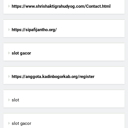
https://www.shrishaktigrahudyog.com/Contact.html
https://sipafijantho.org/
slot gacor
https://anggota.kadinbogorkab.org/register
slot
slot gacor