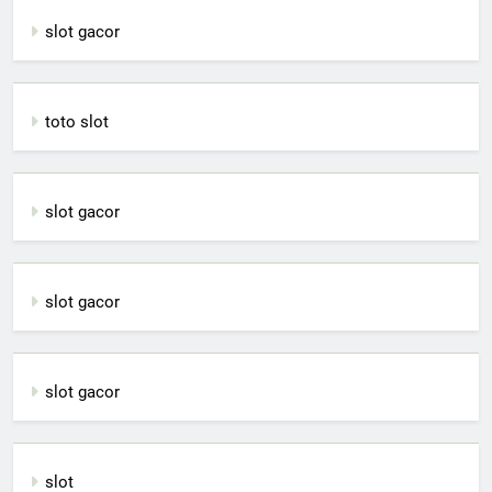
slot gacor
toto slot
slot gacor
slot gacor
slot gacor
slot