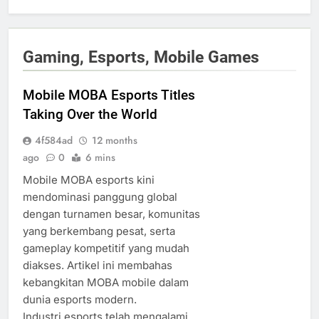
Gaming, Esports, Mobile Games
Mobile MOBA Esports Titles
Taking Over the World
4f584ad
12 months
ago
0
6 mins
Mobile MOBA esports kini
mendominasi panggung global
dengan turnamen besar, komunitas
yang berkembang pesat, serta
gameplay kompetitif yang mudah
diakses. Artikel ini membahas
kebangkitan MOBA mobile dalam
dunia esports modern.
Industri esports telah mengalami