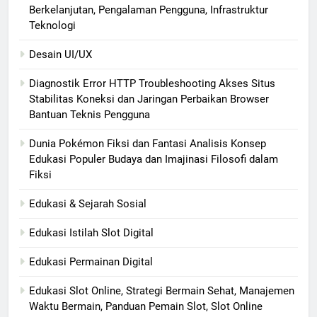
Berkelanjutan, Pengalaman Pengguna, Infrastruktur
Teknologi
Desain UI/UX
Diagnostik Error HTTP Troubleshooting Akses Situs
Stabilitas Koneksi dan Jaringan Perbaikan Browser
Bantuan Teknis Pengguna
Dunia Pokémon Fiksi dan Fantasi Analisis Konsep
Edukasi Populer Budaya dan Imajinasi Filosofi dalam
Fiksi
Edukasi & Sejarah Sosial
Edukasi Istilah Slot Digital
Edukasi Permainan Digital
Edukasi Slot Online, Strategi Bermain Sehat, Manajemen
Waktu Bermain, Panduan Pemain Slot, Slot Online