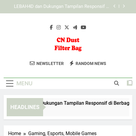
Skip
EDWINSLOT dengan Struktur Informasi yang Rapi
to
dan Informatif
content
LEBAH4D dengan Struktur Informasi yang Rapi
dan Informatif
EDWINSLOT dan Dukungan Tampilan Responsif di
Berbagai Layar
LEBAH4D dan Dukungan Tampilan Responsif di
Berbagai Layar
CN Dust Filter
Dapatkan Produk Filter Berkualitas
EDWINSLOT dengan Struktur Informasi yang Rapi
NEWSLETTER
RANDOM NEWS
dan Informatif
Bag
Untuk Industri Anda Dari CN Dust Filter
LEBAH4D dengan Struktur Informasi yang Rapi
Bag. Solusi Filtrasi Untuk Efisiensi
dan Informatif
MENU
Maksimal.
WINSLOT dan Dukungan Tampilan Responsif di Berbagai Laya
HEADLINES
Week Ago
Home
Gaming, Esports, Mobile Games