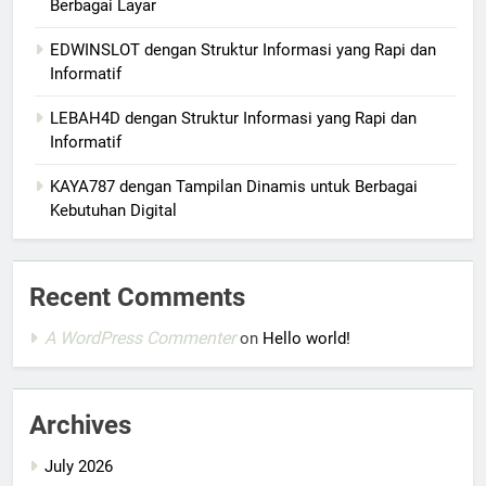
Berbagai Layar
EDWINSLOT dengan Struktur Informasi yang Rapi dan
Informatif
LEBAH4D dengan Struktur Informasi yang Rapi dan
Informatif
KAYA787 dengan Tampilan Dinamis untuk Berbagai
Kebutuhan Digital
Recent Comments
A WordPress Commenter
on
Hello world!
Archives
July 2026