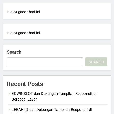
slot gacor hari ini
slot gacor hari ini
Search
SEARCH
Recent Posts
EDWINSLOT dan Dukungan Tampilan Responsif di
Berbagai Layar
LEBAH4D dan Dukungan Tampilan Responsif di