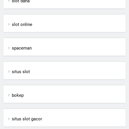
slot dana
slot online
spaceman
situs slot
bokep
situs slot gacor