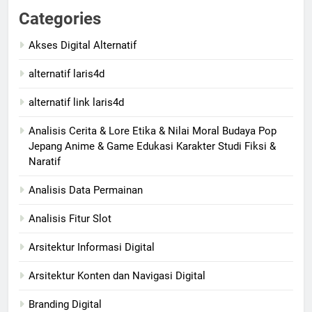
Categories
Akses Digital Alternatif
alternatif laris4d
alternatif link laris4d
Analisis Cerita & Lore Etika & Nilai Moral Budaya Pop
Jepang Anime & Game Edukasi Karakter Studi Fiksi &
Naratif
Analisis Data Permainan
Analisis Fitur Slot
Arsitektur Informasi Digital
Arsitektur Konten dan Navigasi Digital
Branding Digital