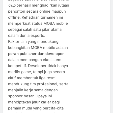
Cup
berhasil menghadirkan jutaan
penonton secara online maupun
offline. Kehadiran turnamen ini
memperkuat status MOBA mobile
sebagai salah satu pilar utama
dalam dunia esports.
Faktor lain yang mendukung
kebangkitan MOBA mobile adalah
peran publisher dan developer
dalam membangun ekosistem
kompetitif. Developer tidak hanya
merilis game, tetapi juga secara
aktif membentuk liga resmi,
mendukung tim profesional, serta
menjalin kerja sama dengan
sponsor besar. Upaya ini
menciptakan jalur karier bagi
pemain muda yang bercita-cita