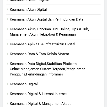
Keamanan Akun Digital
Keamanan Akun Digital dan Perlindungan Data
Keamanan Akun, Panduan Judi Online, Tips & Trik,
Manajemen Akun, Teknologi & Keamanan
Keamanan Aplikasi & Infrastruktur Digital
Keamanan Data & Tata Kelola Sistem
Keamanan Data Digital,Stabilitas Platform
Online,Manajemen Sistem Terpadu,Pengalaman
Pengguna,Perlindungan Informasi
Keamanan Digital
Keamanan Digital & Literasi Internet
Keamanan Digital & Manajemen Akses