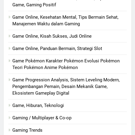
Game, Gaming Positif
Game Online, Kesehatan Mental, Tips Bermain Sehat,
Manajemen Waktu dalam Gaming
Game Online, Kisah Sukses, Judi Online
Game Online, Panduan Bermain, Strategi Slot
Game Pokémon Karakter Pokémon Evolusi Pokémon
Teori Pokémon Anime Pokémon
Game Progression Analysis, Sistem Leveling Modern,
Pengembangan Pemain, Desain Mekanik Game,
Ekosistem Gameplay Digital
Game, Hiburan, Teknologi
Gaming / Multiplayer & Co-op
Gaming Trends