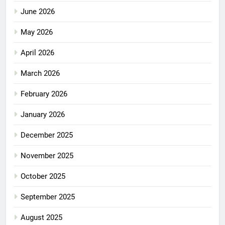
June 2026
May 2026
April 2026
March 2026
February 2026
January 2026
December 2025
November 2025
October 2025
September 2025
August 2025