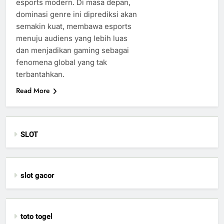
esports modern. Di masa depan,
dominasi genre ini diprediksi akan
semakin kuat, membawa esports
menuju audiens yang lebih luas
dan menjadikan gaming sebagai
fenomena global yang tak
terbantahkan.
Read More
SLOT
slot gacor
toto togel