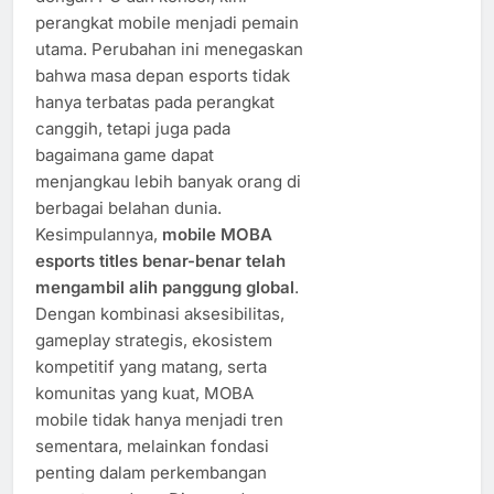
perangkat mobile menjadi pemain
utama. Perubahan ini menegaskan
bahwa masa depan esports tidak
hanya terbatas pada perangkat
canggih, tetapi juga pada
bagaimana game dapat
menjangkau lebih banyak orang di
berbagai belahan dunia.
Kesimpulannya,
mobile MOBA
esports titles benar-benar telah
mengambil alih panggung global
.
Dengan kombinasi aksesibilitas,
gameplay strategis, ekosistem
kompetitif yang matang, serta
komunitas yang kuat, MOBA
mobile tidak hanya menjadi tren
sementara, melainkan fondasi
penting dalam perkembangan