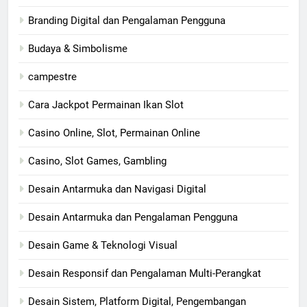
Branding Digital dan Pengalaman Pengguna
Budaya & Simbolisme
campestre
Cara Jackpot Permainan Ikan Slot
Casino Online, Slot, Permainan Online
Casino, Slot Games, Gambling
Desain Antarmuka dan Navigasi Digital
Desain Antarmuka dan Pengalaman Pengguna
Desain Game & Teknologi Visual
Desain Responsif dan Pengalaman Multi-Perangkat
Desain Sistem, Platform Digital, Pengembangan