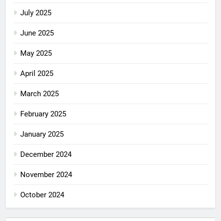
July 2025
June 2025
May 2025
April 2025
March 2025
February 2025
January 2025
December 2024
November 2024
October 2024