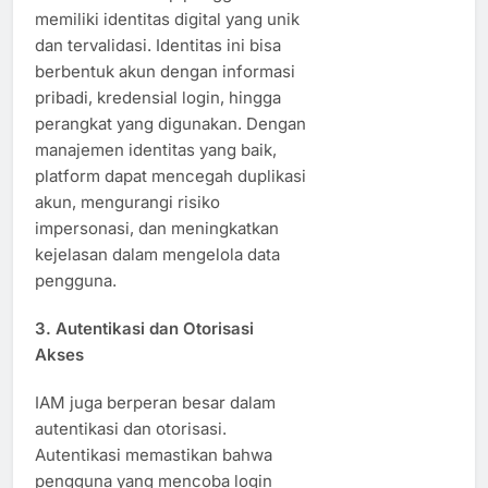
memiliki identitas digital yang unik
dan tervalidasi. Identitas ini bisa
berbentuk akun dengan informasi
pribadi, kredensial login, hingga
perangkat yang digunakan. Dengan
manajemen identitas yang baik,
platform dapat mencegah duplikasi
akun, mengurangi risiko
impersonasi, dan meningkatkan
kejelasan dalam mengelola data
pengguna.
3. Autentikasi dan Otorisasi
Akses
IAM juga berperan besar dalam
autentikasi dan otorisasi.
Autentikasi memastikan bahwa
pengguna yang mencoba login