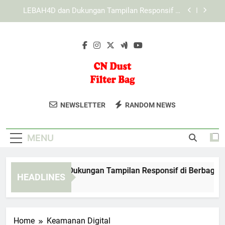
Skip
EDWINSLOT dengan Struktur Informasi yang Rapi
to
dan Informatif
content
LEBAH4D dengan Struktur Informasi yang Rapi
dan Informatif
EDWINSLOT dan Dukungan Tampilan Responsif di
Berbagai Layar
LEBAH4D dan Dukungan Tampilan Responsif di
Berbagai Layar
CN Dust Filter
Dapatkan Produk Filter Berkualitas
EDWINSLOT dengan Struktur Informasi yang Rapi
NEWSLETTER
RANDOM NEWS
dan Informatif
Bag
Untuk Industri Anda Dari CN Dust Filter
LEBAH4D dengan Struktur Informasi yang Rapi
Bag. Solusi Filtrasi Untuk Efisiensi
dan Informatif
MENU
Maksimal.
WINSLOT dan Dukungan Tampilan Responsif di Berbagai Laya
HEADLINES
Weeks Ago
Home
Keamanan Digital