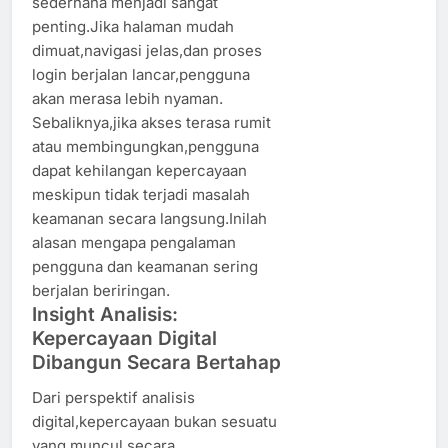
sederhana menjadi sangat
penting.Jika halaman mudah
dimuat,navigasi jelas,dan proses
login berjalan lancar,pengguna
akan merasa lebih nyaman.
Sebaliknya,jika akses terasa rumit
atau membingungkan,pengguna
dapat kehilangan kepercayaan
meskipun tidak terjadi masalah
keamanan secara langsung.Inilah
alasan mengapa pengalaman
pengguna dan keamanan sering
berjalan beriringan.
Insight Analisis:
Kepercayaan Digital
Dibangun Secara Bertahap
Dari perspektif analisis
digital,kepercayaan bukan sesuatu
yang muncul secara