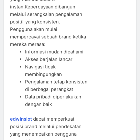
instan.Kepercayaan dibangun
melalui serangkaian pengalaman
positif yang konsisten.
Pengguna akan mulai
mempercayai sebuah brand ketika
mereka merasa:
Informasi mudah dipahami
Akses berjalan lancar
Navigasi tidak
membingungkan
Pengalaman tetap konsisten
di berbagai perangkat
Data pribadi diperlakukan
dengan baik
edwinslot
dapat memperkuat
posisi brand melalui pendekatan
yang menempatkan pengguna