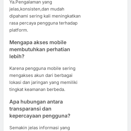
Ya.Pengalaman yang
jelas,konsisten,dan mudah
dipahami sering kali meningkatkan
rasa percaya pengguna terhadap
platform.
Mengapa akses mobile
membutuhkan perhatian
lebih?
Karena pengguna mobile sering
mengakses akun dari berbagai
lokasi dan jaringan yang memiliki
tingkat keamanan berbeda.
Apa hubungan antara
transparansi dan
kepercayaan pengguna?
Semakin jelas informasi yang