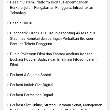
Desain Sistem, Platform Digital, Pengembangan
Berkelanjutan, Pengalaman Pengguna, Infrastruktur
Teknologi
Desain UI/UX
Diagnostik Error HTTP Troubleshooting Akses Situs
Stabilitas Koneksi dan Jaringan Perbaikan Browser
Bantuan Teknis Pengguna
Dunia Pokémon Fiksi dan Fantasi Analisis Konsep
Edukasi Populer Budaya dan Imajinasi Filosofi dalam
Fiksi
Edukasi & Sejarah Sosial
Edukasi Istilah Slot Digital
Edukasi Permainan Digital
Edukasi Slot Online, Strategi Bermain Sehat, Manajemen