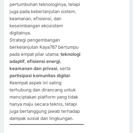
pertumbuhan teknologinya, tetapi
juga pada keberlanjutan sistem,
keamanan, efisiensi, dan
keseimbangan ekosistem
digitalnya.
Strategi pengembangan
berkelanjutan Kaya787 bertumpu
pada empat pilar utama:
teknologi
adaptif
,
efisiensi energi
,
keamanan dan privasi
, serta
partisipasi komunitas digital
.
Keempat aspek ini saling
terhubung dan dirancang untuk
menciptakan platform yang tidak
hanya maju secara teknis, tetapi
juga bertanggung jawab terhadap
dampak sosial dan lingkungan.