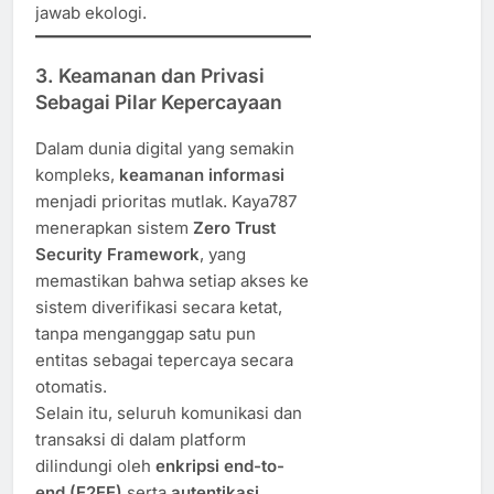
jawab ekologi.
3. Keamanan dan Privasi
Sebagai Pilar Kepercayaan
Dalam dunia digital yang semakin
kompleks,
keamanan informasi
menjadi prioritas mutlak. Kaya787
menerapkan sistem
Zero Trust
Security Framework
, yang
memastikan bahwa setiap akses ke
sistem diverifikasi secara ketat,
tanpa menganggap satu pun
entitas sebagai tepercaya secara
otomatis.
Selain itu, seluruh komunikasi dan
transaksi di dalam platform
dilindungi oleh
enkripsi end-to-
end (E2EE)
serta
autentikasi