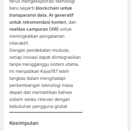
terus mengeksplorasi teknologi
baru seperti
blockchain untuk
transparansi data
,
AI generatif
untuk rekomendasi konten
, dan
realitas campuran (XR)
untuk
meningkatkan pengalaman
interaktif.
Dengan pendekatan modular,
setiap inovasi dapat diintegrasikan
tanpa mengganggu sistem utama.
Ini menjadikan Kaya787 lebih
tangkas dalam menghadapi
perkembangan teknologi masa
depan dan memastikan bahwa
sistem selalu relevan dengan
kebutuhan pengguna global.
Kesimpulan