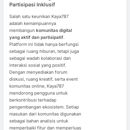
Partisipasi Inklusif
Salah satu keunikan Kaya787
adalah kemampuannya
membangun
komunitas digital
yang aktif dan partisipatif
.
Platform ini tidak hanya berfungsi
sebagai ruang hiburan, tetapi juga
sebagai wadah kolaborasi dan
interaksi sosial yang positif.
Dengan menyediakan forum
diskusi, ruang kreatif, serta event
komunitas online, Kaya787
mendorong pengguna untuk
berkontribusi terhadap
pengembangan ekosistem. Setiap
masukan dari komunitas digunakan
sebagai bahan analisis untuk
memperbaiki fitur dan memperluas