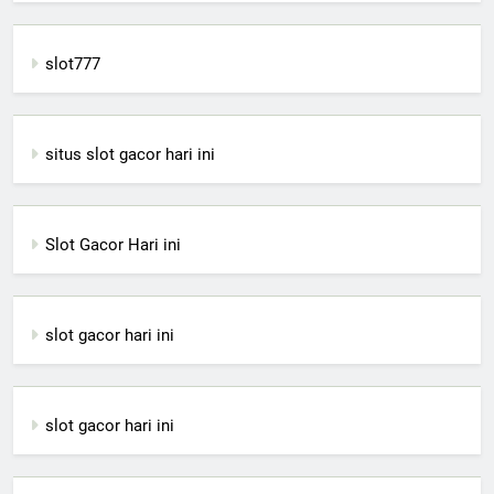
slot777
situs slot gacor hari ini
Slot Gacor Hari ini
slot gacor hari ini
slot gacor hari ini