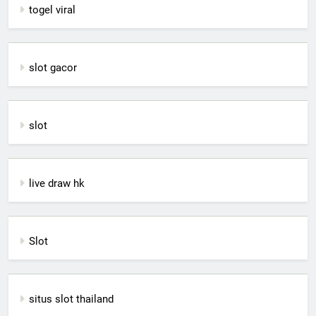
togel viral
slot gacor
slot
live draw hk
Slot
situs slot thailand