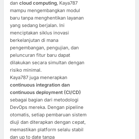
dan
cloud computing
, Kaya787
mampu mengembangkan modul
baru tanpa menghentikan layanan
yang sedang berjalan. Ini
menciptakan siklus inovasi
berkelanjutan di mana
pengembangan, pengujian, dan
peluncuran fitur baru dapat
dilakukan secara simultan dengan
risiko minimal.
Kaya787 juga menerapkan
continuous integration dan
continuous deployment (CI/CD)
sebagai bagian dari metodologi
DevOps mereka. Dengan pipeline
otomatis, setiap pembaruan sistem
diuji dan diterapkan dengan cepat,
memastikan platform selalu stabil
dan up to date tanpa