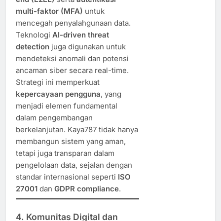
multi-faktor (MFA)
untuk
mencegah penyalahgunaan data.
Teknologi
AI-driven threat
detection
juga digunakan untuk
mendeteksi anomali dan potensi
ancaman siber secara real-time.
Strategi ini memperkuat
kepercayaan pengguna
, yang
menjadi elemen fundamental
dalam pengembangan
berkelanjutan. Kaya787 tidak hanya
membangun sistem yang aman,
tetapi juga transparan dalam
pengelolaan data, sejalan dengan
standar internasional seperti
ISO
27001
dan
GDPR compliance
.
4. Komunitas Digital dan