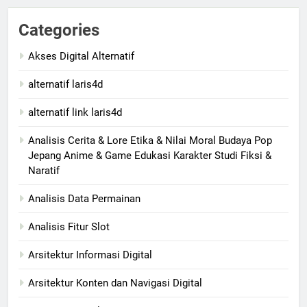
Categories
Akses Digital Alternatif
alternatif laris4d
alternatif link laris4d
Analisis Cerita & Lore Etika & Nilai Moral Budaya Pop
Jepang Anime & Game Edukasi Karakter Studi Fiksi &
Naratif
Analisis Data Permainan
Analisis Fitur Slot
Arsitektur Informasi Digital
Arsitektur Konten dan Navigasi Digital