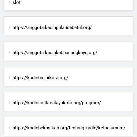
slot
https://anggota.kadinpulausebetul.org/
https://anggota.kadinkabpasangkayu.org/
https://kadinbinjaikota.org/
https://kadintasikmalayakota.org/program/
https://kadinbekasikab.org/tentang-kadin/ketua-umum/