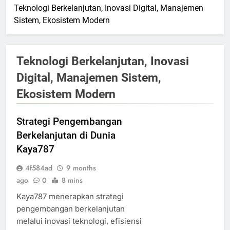
Teknologi Berkelanjutan, Inovasi Digital, Manajemen
Sistem, Ekosistem Modern
Teknologi Berkelanjutan, Inovasi
Digital, Manajemen Sistem,
Ekosistem Modern
Strategi Pengembangan
Berkelanjutan di Dunia
Kaya787
4f584ad
9 months
ago
0
8 mins
Kaya787 menerapkan strategi
pengembangan berkelanjutan
melalui inovasi teknologi, efisiensi