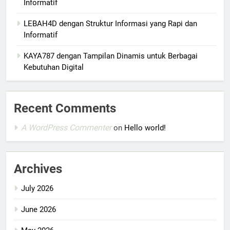
Informatif
LEBAH4D dengan Struktur Informasi yang Rapi dan
Informatif
KAYA787 dengan Tampilan Dinamis untuk Berbagai
Kebutuhan Digital
Recent Comments
A WordPress Commenter
on
Hello world!
Archives
July 2026
June 2026