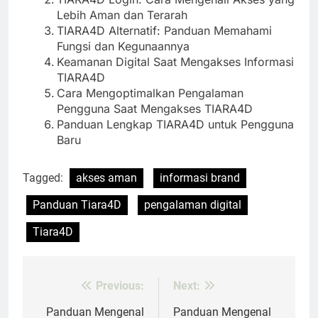
Lebih Aman dan Terarah
TIARA4D Alternatif: Panduan Memahami
Fungsi dan Kegunaannya
Keamanan Digital Saat Mengakses Informasi
TIARA4D
Cara Mengoptimalkan Pengalaman
Pengguna Saat Mengakses TIARA4D
Panduan Lengkap TIARA4D untuk Pengguna
Baru
Tagged:
akses aman
informasi brand
Panduan Tiara4D
pengalaman digital
Tiara4D
Previous:
Next:
Post
navigation
Panduan Mengenal
Panduan Mengenal