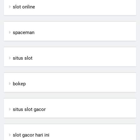
slot online
spaceman
situs slot
bokep
situs slot gacor
slot gacor hari ini