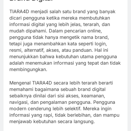
TIARA4D menjadi salah satu brand yang banyak
dicari pengguna ketika mereka membutuhkan
informasi digital yang lebih jelas, terarah, dan
mudah dipahami. Dalam pencarian online,
pengguna tidak hanya mengetik nama brand,
tetapi juga menambahkan kata seperti login,
resmi, alternatif, akses, atau panduan. Hal ini
menunjukkan bahwa kebutuhan utama pengguna
adalah menemukan informasi yang tepat dan tidak
membingungkan.
Mengenal TIARA4D secara lebih terarah berarti
memahami bagaimana sebuah brand digital
sebaiknya dinilai dari sisi akses, keamanan,
navigasi, dan pengalaman pengguna. Pengguna
modern cenderung lebih selektif. Mereka ingin
informasi yang rapi, tidak berlebihan, dan mampu
menjawab kebutuhan secara langsung.