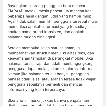
Bayangkan seorang pengguna baru mencari
TIARA4D melalui mesin pencari. Ia menemukan
beberapa hasil dengan judul yang hampir mirip.
Agar tidak salah memilih, pengguna tersebut mulai
memeriksa apakah informasi yang tersedia jelas,
apakah nama brand konsisten, dan apakah
halaman mudah dinavigasi.
Setelah membuka salah satu halaman, ia
memperhatikan struktur menu, kualitas teks, dan
kenyamanan tampilan di perangkat mobile. Jika
halaman terasa rapi dan tidak membingungkan,
pengguna dapat melanjutkan eksplorasi informasi.
Namun jika halaman terlalu banyak gangguan,
bahasa tidak jelas, atau arahan terasa tidak wajar,
pengguna sebaiknya berhenti dan mencari
informasi yang lebih terpercaya.
Skenario ini menunjukkan bahwa pengalaman
digital yang terarah tidak hanya bergantung pada