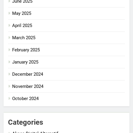
June 2025
May 2025
April 2025
March 2025
February 2025
January 2025
December 2024
November 2024
October 2024
Categories