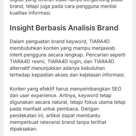
brand, tetapi juga pada cara pengguna menilai
kualitas informasi.
Insight Berbasis Analisis Brand
Dalam penguatan brand keyword, TIARA4D
membutuhkan konten yang mampu menjawab
intent pengguna secara lengkap. Pencarian seperti
TIARA4D resmi, TIARA4D login, dan TIARA4D
alternatif menunjukkan adanya kebutuhan
terhadap kepastian akses dan kejelasan informasi.
Konten yang efektif harus menyeimbangkan SEO
dan user experience. Artinya, keyword tetap
digunakan secara natural, tetapi fokus utama tetap
pada manfaat untuk pembaca. Dengan
pendekatan ini, artikel dapat membantu
memperkuat relevansi brand tanpa terlihat
dipaksakan.