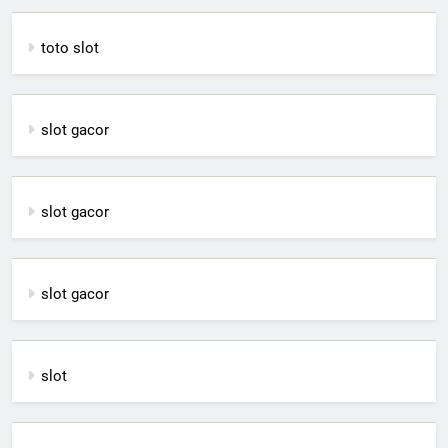
toto slot
slot gacor
slot gacor
slot gacor
slot