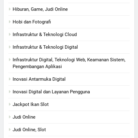
Hiburan, Game, Judi Online
Hobi dan Fotografi
Infrastruktur & Teknologi Cloud
Infrastruktur & Teknologi Digital
Infrastruktur Digital, Teknologi Web, Keamanan Sistem,
Pengembangan Aplikasi
Inovasi Antarmuka Digital
Inovasi Digital dan Layanan Pengguna
Jackpot Ikan Slot
Judi Online
Judi Online, Slot