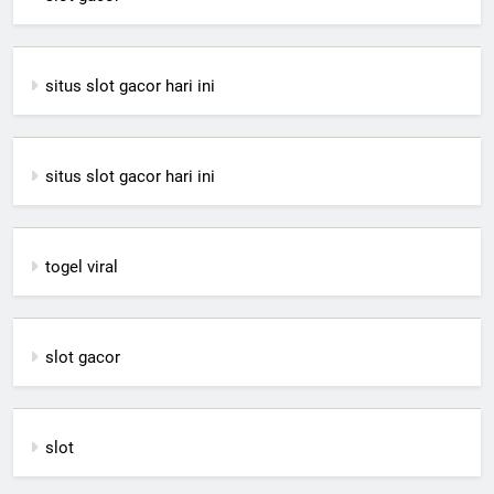
situs slot gacor hari ini
situs slot gacor hari ini
togel viral
slot gacor
slot