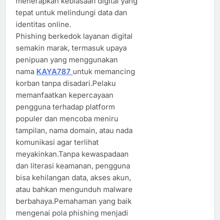
menerapkan kebiasaan digital yang
tepat untuk melindungi data dan
identitas online.
Phishing berkedok layanan digital
semakin marak, termasuk upaya
penipuan yang menggunakan
nama
KAYA787
untuk memancing
korban tanpa disadari.Pelaku
memanfaatkan kepercayaan
pengguna terhadap platform
populer dan mencoba meniru
tampilan, nama domain, atau nada
komunikasi agar terlihat
meyakinkan.Tanpa kewaspadaan
dan literasi keamanan, pengguna
bisa kehilangan data, akses akun,
atau bahkan mengunduh malware
berbahaya.Pemahaman yang baik
mengenai pola phishing menjadi