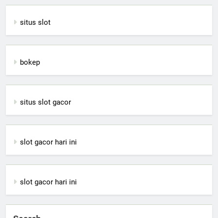
situs slot
bokep
situs slot gacor
slot gacor hari ini
slot gacor hari ini