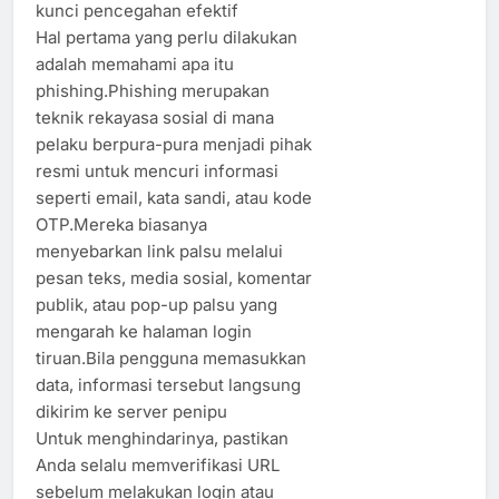
kunci pencegahan efektif
Hal pertama yang perlu dilakukan
adalah memahami apa itu
phishing.Phishing merupakan
teknik rekayasa sosial di mana
pelaku berpura-pura menjadi pihak
resmi untuk mencuri informasi
seperti email, kata sandi, atau kode
OTP.Mereka biasanya
menyebarkan link palsu melalui
pesan teks, media sosial, komentar
publik, atau pop-up palsu yang
mengarah ke halaman login
tiruan.Bila pengguna memasukkan
data, informasi tersebut langsung
dikirim ke server penipu
Untuk menghindarinya, pastikan
Anda selalu memverifikasi URL
sebelum melakukan login atau