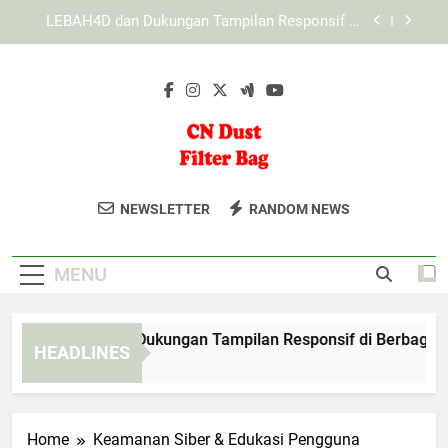
Skip
EDWINSLOT dengan Struktur Informasi yang Rapi
to
dan Informatif
content
LEBAH4D dengan Struktur Informasi yang Rapi
dan Informatif
EDWINSLOT dan Dukungan Tampilan Responsif di
Berbagai Layar
LEBAH4D dan Dukungan Tampilan Responsif di
Berbagai Layar
CN Dust Filter
Dapatkan Produk Filter Berkualitas
EDWINSLOT dengan Struktur Informasi yang Rapi
NEWSLETTER
RANDOM NEWS
dan Informatif
Bag
Untuk Industri Anda Dari CN Dust Filter
LEBAH4D dengan Struktur Informasi yang Rapi
Bag. Solusi Filtrasi Untuk Efisiensi
dan Informatif
MENU
Maksimal.
DWINSLOT dan Dukungan Tampilan Responsif di Berbagai Lay
HEADLINES
Weeks Ago
Home
Keamanan Siber & Edukasi Pengguna