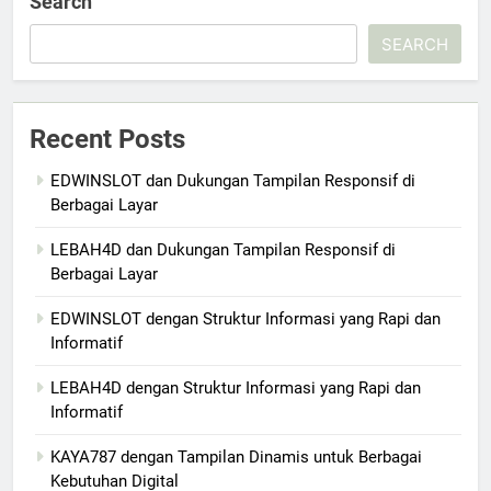
Search
SEARCH
Recent Posts
EDWINSLOT dan Dukungan Tampilan Responsif di
Berbagai Layar
LEBAH4D dan Dukungan Tampilan Responsif di
Berbagai Layar
EDWINSLOT dengan Struktur Informasi yang Rapi dan
Informatif
LEBAH4D dengan Struktur Informasi yang Rapi dan
Informatif
KAYA787 dengan Tampilan Dinamis untuk Berbagai
Kebutuhan Digital