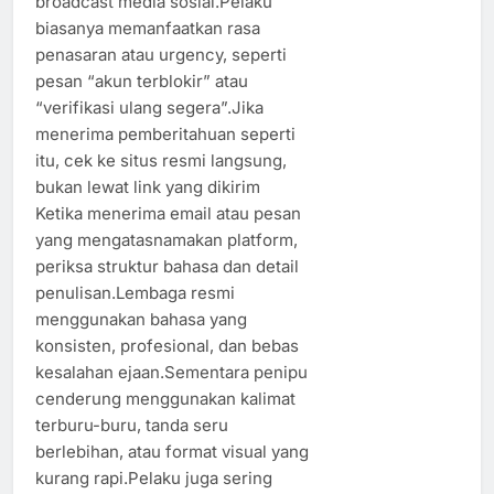
broadcast media sosial.Pelaku
biasanya memanfaatkan rasa
penasaran atau urgency, seperti
pesan “akun terblokir” atau
“verifikasi ulang segera”.Jika
menerima pemberitahuan seperti
itu, cek ke situs resmi langsung,
bukan lewat link yang dikirim
Ketika menerima email atau pesan
yang mengatasnamakan platform,
periksa struktur bahasa dan detail
penulisan.Lembaga resmi
menggunakan bahasa yang
konsisten, profesional, dan bebas
kesalahan ejaan.Sementara penipu
cenderung menggunakan kalimat
terburu-buru, tanda seru
berlebihan, atau format visual yang
kurang rapi.Pelaku juga sering