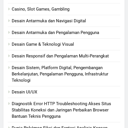
Casino, Slot Games, Gambling
Desain Antarmuka dan Navigasi Digital
Desain Antarmuka dan Pengalaman Pengguna
Desain Game & Teknologi Visual
Desain Responsif dan Pengalaman Multi-Perangkat
Desain Sistem, Platform Digital, Pengembangan
Berkelanjutan, Pengalaman Pengguna, Infrastruktur
Teknologi
Desain UI/UX
Diagnostik Error HTTP Troubleshooting Akses Situs
Stabilitas Koneksi dan Jaringan Perbaikan Browser
Bantuan Teknis Pengguna
Dunia Pokémon Fiksi dan Fantasi Analisis Konsep