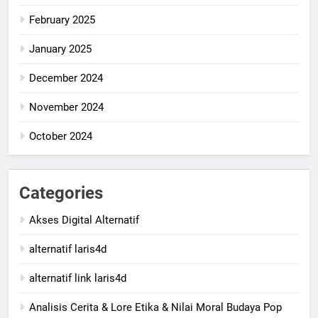
February 2025
January 2025
December 2024
November 2024
October 2024
Categories
Akses Digital Alternatif
alternatif laris4d
alternatif link laris4d
Analisis Cerita & Lore Etika & Nilai Moral Budaya Pop