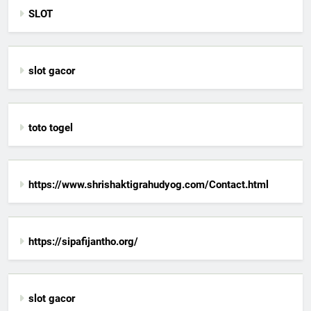
SLOT
slot gacor
toto togel
https://www.shrishaktigrahudyog.com/Contact.html
https://sipafijantho.org/
slot gacor