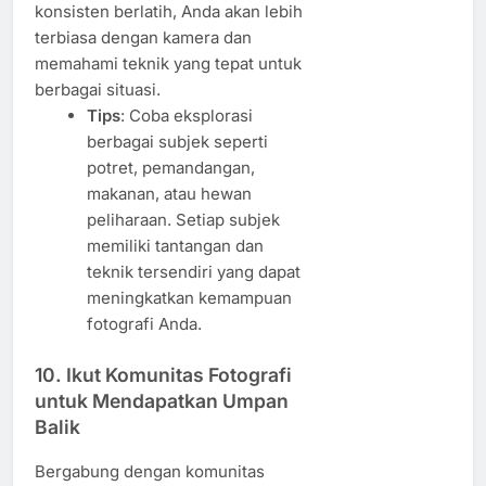
konsisten berlatih, Anda akan lebih
terbiasa dengan kamera dan
memahami teknik yang tepat untuk
berbagai situasi.
Tips
: Coba eksplorasi
berbagai subjek seperti
potret, pemandangan,
makanan, atau hewan
peliharaan. Setiap subjek
memiliki tantangan dan
teknik tersendiri yang dapat
meningkatkan kemampuan
fotografi Anda.
10.
Ikut Komunitas Fotografi
untuk Mendapatkan Umpan
Balik
Bergabung dengan komunitas