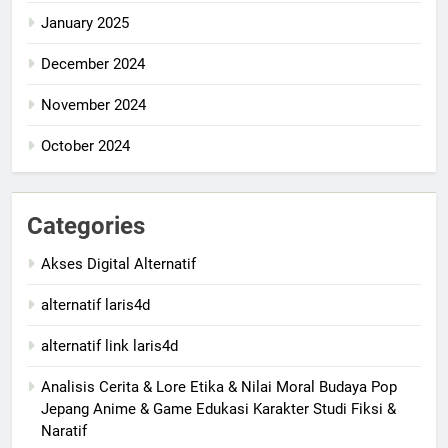
January 2025
December 2024
November 2024
October 2024
Categories
Akses Digital Alternatif
alternatif laris4d
alternatif link laris4d
Analisis Cerita & Lore Etika & Nilai Moral Budaya Pop
Jepang Anime & Game Edukasi Karakter Studi Fiksi &
Naratif