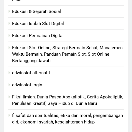
Edukasi & Sejarah Sosial
Edukasi Istilah Slot Digital
Edukasi Permainan Digital
Edukasi Slot Online, Strategi Bermain Sehat, Manajemen
Waktu Bermain, Panduan Pemain Slot, Slot Online
Bertanggung Jawab
edwinslot alternatif
edwinslot login
Fiksi Ilmiah, Dunia Pasca-Apokaliptik, Cerita Apokaliptik,
Penulisan Kreatif, Gaya Hidup di Dunia Baru
filsafat dan spiritualitas, etika dan moral, pengembangan
diri, ekonomi syariah, kesejahteraan hidup