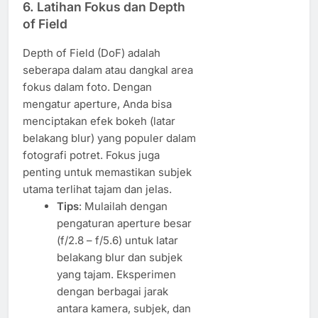
6.
Latihan Fokus dan Depth
of Field
Depth of Field (DoF) adalah
seberapa dalam atau dangkal area
fokus dalam foto. Dengan
mengatur aperture, Anda bisa
menciptakan efek bokeh (latar
belakang blur) yang populer dalam
fotografi potret. Fokus juga
penting untuk memastikan subjek
utama terlihat tajam dan jelas.
Tips
: Mulailah dengan
pengaturan aperture besar
(f/2.8 – f/5.6) untuk latar
belakang blur dan subjek
yang tajam. Eksperimen
dengan berbagai jarak
antara kamera, subjek, dan