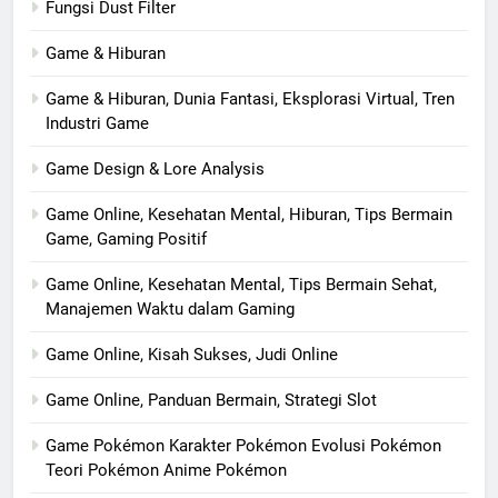
Fungsi Dust Filter
Game & Hiburan
Game & Hiburan, Dunia Fantasi, Eksplorasi Virtual, Tren
Industri Game
Game Design & Lore Analysis
Game Online, Kesehatan Mental, Hiburan, Tips Bermain
Game, Gaming Positif
Game Online, Kesehatan Mental, Tips Bermain Sehat,
Manajemen Waktu dalam Gaming
Game Online, Kisah Sukses, Judi Online
Game Online, Panduan Bermain, Strategi Slot
Game Pokémon Karakter Pokémon Evolusi Pokémon
Teori Pokémon Anime Pokémon