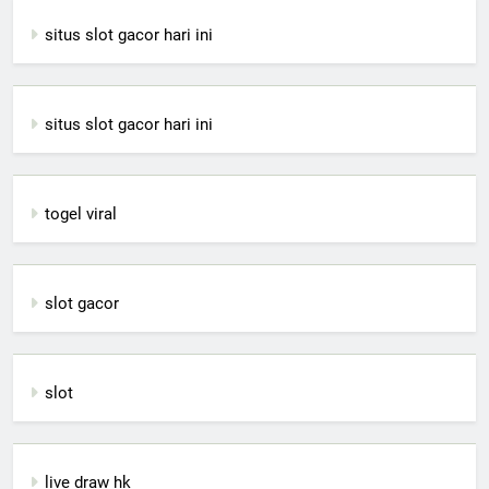
situs slot gacor hari ini
situs slot gacor hari ini
togel viral
slot gacor
slot
live draw hk