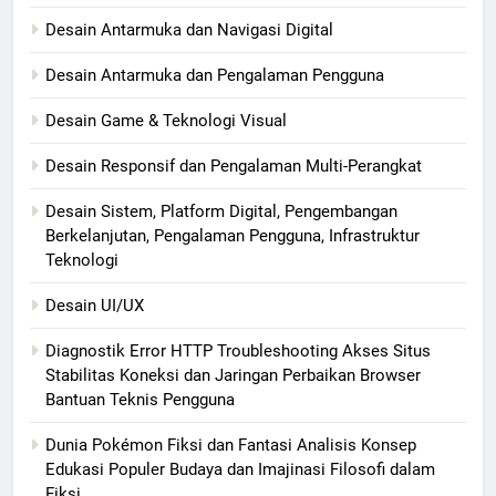
Desain Antarmuka dan Navigasi Digital
Desain Antarmuka dan Pengalaman Pengguna
Desain Game & Teknologi Visual
Desain Responsif dan Pengalaman Multi-Perangkat
Desain Sistem, Platform Digital, Pengembangan
Berkelanjutan, Pengalaman Pengguna, Infrastruktur
Teknologi
Desain UI/UX
Diagnostik Error HTTP Troubleshooting Akses Situs
Stabilitas Koneksi dan Jaringan Perbaikan Browser
Bantuan Teknis Pengguna
Dunia Pokémon Fiksi dan Fantasi Analisis Konsep
Edukasi Populer Budaya dan Imajinasi Filosofi dalam
Fiksi