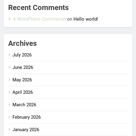
Recent Comments
A WordPress Commenter
on
Hello world!
Archives
July 2026
June 2026
May 2026
April 2026
March 2026
February 2026
January 2026