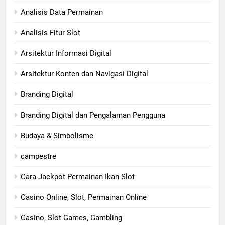
Analisis Data Permainan
Analisis Fitur Slot
Arsitektur Informasi Digital
Arsitektur Konten dan Navigasi Digital
Branding Digital
Branding Digital dan Pengalaman Pengguna
Budaya & Simbolisme
campestre
Cara Jackpot Permainan Ikan Slot
Casino Online, Slot, Permainan Online
Casino, Slot Games, Gambling