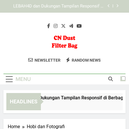
Skip
EDWINSLOT dengan Struktur Informasi yang Rapi
to
dan Informatif
content
LEBAH4D dengan Struktur Informasi yang Rapi
dan Informatif
EDWINSLOT dan Dukungan Tampilan Responsif di
Berbagai Layar
LEBAH4D dan Dukungan Tampilan Responsif di
Berbagai Layar
CN Dust Filter
Dapatkan Produk Filter Berkualitas
EDWINSLOT dengan Struktur Informasi yang Rapi
NEWSLETTER
RANDOM NEWS
dan Informatif
Bag
Untuk Industri Anda Dari CN Dust Filter
LEBAH4D dengan Struktur Informasi yang Rapi
Bag. Solusi Filtrasi Untuk Efisiensi
dan Informatif
MENU
Maksimal.
DWINSLOT dan Dukungan Tampilan Responsif di Berbagai Lay
HEADLINES
Weeks Ago
Home
Hobi dan Fotografi