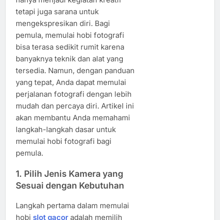
tetapi juga sarana untuk
mengekspresikan diri. Bagi
pemula, memulai hobi fotografi
bisa terasa sedikit rumit karena
banyaknya teknik dan alat yang
tersedia. Namun, dengan panduan
yang tepat, Anda dapat memulai
perjalanan fotografi dengan lebih
mudah dan percaya diri. Artikel ini
akan membantu Anda memahami
langkah-langkah dasar untuk
memulai hobi fotografi bagi
pemula.
1.
Pilih Jenis Kamera yang
Sesuai dengan Kebutuhan
Langkah pertama dalam memulai
hobi
slot gacor
adalah memilih