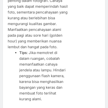
penting dalam fotografi. Cahaya
yang baik dapat memperindah hasil
foto, sementara pencahayaan yang
kurang atau berlebihan bisa
mengurangi kualitas gambar.
Manfaatkan pencahayaan alami
pada pagi atau sore hari (golden
hour) yang memberikan nuansa
lembut dan hangat pada foto.
Tips
: Jika memotret di
dalam ruangan, cobalah
memanfaatkan cahaya
jendela atau lampu. Hindari
penggunaan flash kamera,
karena bisa menghasilkan
bayangan yang keras dan
membuat foto terlihat
kurang alami.