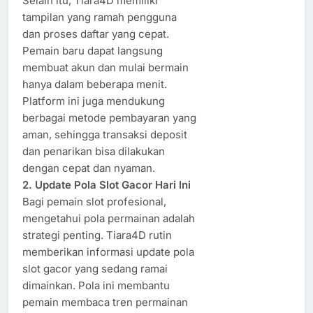
Selain itu, Tiara4D memiliki
tampilan yang ramah pengguna
dan proses daftar yang cepat.
Pemain baru dapat langsung
membuat akun dan mulai bermain
hanya dalam beberapa menit.
Platform ini juga mendukung
berbagai metode pembayaran yang
aman, sehingga transaksi deposit
dan penarikan bisa dilakukan
dengan cepat dan nyaman.
2. Update Pola Slot Gacor Hari Ini
Bagi pemain slot profesional,
mengetahui pola permainan adalah
strategi penting. Tiara4D rutin
memberikan informasi update pola
slot gacor yang sedang ramai
dimainkan. Pola ini membantu
pemain membaca tren permainan