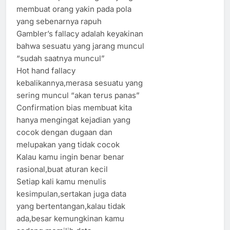
membuat orang yakin pada pola
yang sebenarnya rapuh
Gambler’s fallacy adalah keyakinan
bahwa sesuatu yang jarang muncul
“sudah saatnya muncul”
Hot hand fallacy
kebalikannya,merasa sesuatu yang
sering muncul “akan terus panas”
Confirmation bias membuat kita
hanya mengingat kejadian yang
cocok dengan dugaan dan
melupakan yang tidak cocok
Kalau kamu ingin benar benar
rasional,buat aturan kecil
Setiap kali kamu menulis
kesimpulan,sertakan juga data
yang bertentangan,kalau tidak
ada,besar kemungkinan kamu