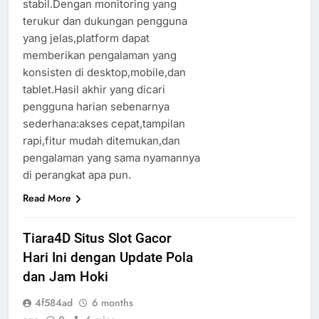
stabil.Dengan monitoring yang
terukur dan dukungan pengguna
yang jelas,platform dapat
memberikan pengalaman yang
konsisten di desktop,mobile,dan
tablet.Hasil akhir yang dicari
pengguna harian sebenarnya
sederhana:akses cepat,tampilan
rapi,fitur mudah ditemukan,dan
pengalaman yang sama nyamannya
di perangkat apa pun.
Read More
Tiara4D Situs Slot Gacor
Hari Ini dengan Update Pola
dan Jam Hoki
4f584ad
6 months