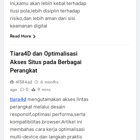
ini,kamu akan lebih kebal terhadap
ilusi pola,lebih disiplin terhadap
risiko,dan lebih aman dari sisi
keamanan digital
Read More
Tiara4D dan Optimalisasi
Akses Situs pada Berbagai
Perangkat
4f584ad
6 months
ago
0
9 mins
tiara4d
mengutamakan akses lintas
perangkat melalui desain
responsif,optimasi performa,serta
kompatibilitas browser.Artikel ini
membahas cara kerja optimalisasi
multi-device dan langkah praktis