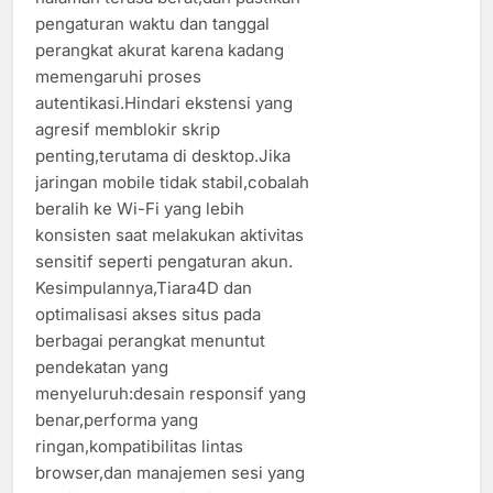
pengaturan waktu dan tanggal
perangkat akurat karena kadang
memengaruhi proses
autentikasi.Hindari ekstensi yang
agresif memblokir skrip
penting,terutama di desktop.Jika
jaringan mobile tidak stabil,cobalah
beralih ke Wi-Fi yang lebih
konsisten saat melakukan aktivitas
sensitif seperti pengaturan akun.
Kesimpulannya,Tiara4D dan
optimalisasi akses situs pada
berbagai perangkat menuntut
pendekatan yang
menyeluruh:desain responsif yang
benar,performa yang
ringan,kompatibilitas lintas
browser,dan manajemen sesi yang