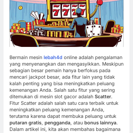
Bermain mesin
lebah4d
online adalah pengalaman
yang menyenangkan dan mengasyikkan. Meskipun
sebagian besar pemain hanya berfokus pada
mencari jackpot besar, ada fitur lain yang tidak
kalah penting yang bisa meningkatkan peluang
kemenangan Anda. Salah satu fitur yang sering
ditemukan di mesin slot gacor adalah
Scatter
.
Fitur Scatter adalah salah satu cara terbaik untuk
meningkatkan peluang kemenangan Anda,
terutama karena dapat membuka peluang untuk
putaran gratis
,
pengganda
, atau
bonus lainnya
.
Dalam artikel ini, kita akan membahas bagaimana