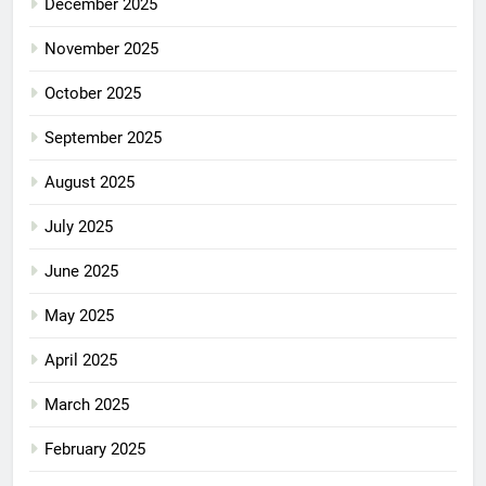
December 2025
November 2025
October 2025
September 2025
August 2025
July 2025
June 2025
May 2025
April 2025
March 2025
February 2025