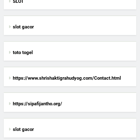
SLOT
slot gacor
toto togel
https://www.shrishaktigrahudyog.com/Contact.html
https://sipafijantho.org/
slot gacor