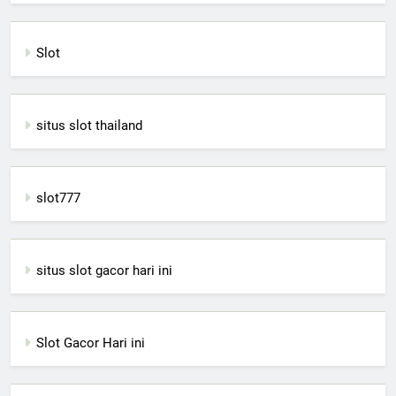
Slot
situs slot thailand
slot777
situs slot gacor hari ini
Slot Gacor Hari ini