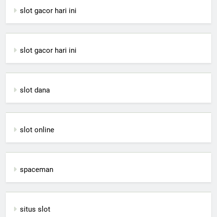
slot gacor hari ini
slot gacor hari ini
slot dana
slot online
spaceman
situs slot