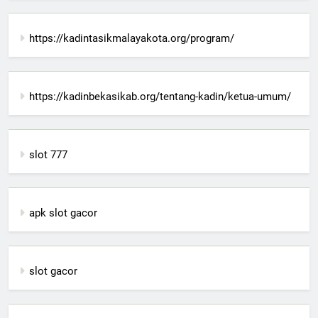
https://kadintasikmalayakota.org/program/
https://kadinbekasikab.org/tentang-kadin/ketua-umum/
slot 777
apk slot gacor
slot gacor