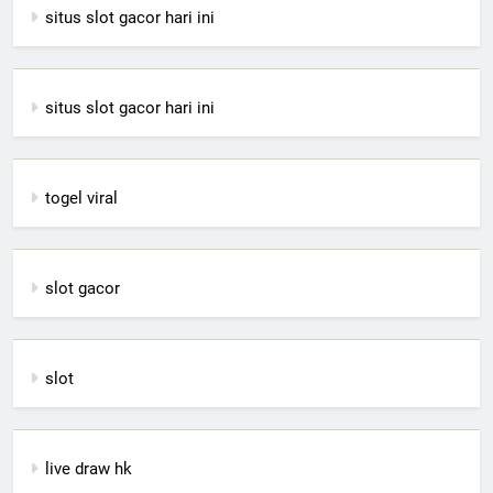
situs slot gacor hari ini
situs slot gacor hari ini
togel viral
slot gacor
slot
live draw hk