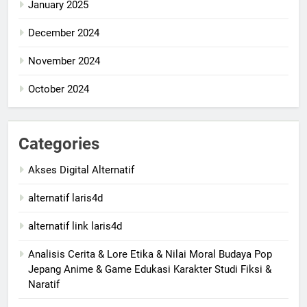
January 2025
December 2024
November 2024
October 2024
Categories
Akses Digital Alternatif
alternatif laris4d
alternatif link laris4d
Analisis Cerita & Lore Etika & Nilai Moral Budaya Pop
Jepang Anime & Game Edukasi Karakter Studi Fiksi &
Naratif