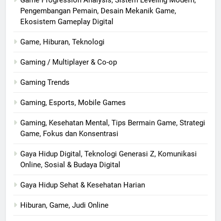
Pengembangan Pemain, Desain Mekanik Game,
Ekosistem Gameplay Digital
Game, Hiburan, Teknologi
Gaming / Multiplayer & Co-op
Gaming Trends
Gaming, Esports, Mobile Games
Gaming, Kesehatan Mental, Tips Bermain Game, Strategi
Game, Fokus dan Konsentrasi
Gaya Hidup Digital, Teknologi Generasi Z, Komunikasi
Online, Sosial & Budaya Digital
Gaya Hidup Sehat & Kesehatan Harian
Hiburan, Game, Judi Online