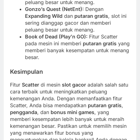
peluang besar untuk menang.
Gonzo’s Quest (NetEnt):
Dengan
Expanding Wild
dan
putaran gratis
, slot ini
sering dianggap gacor dan memberi
peluang besar untuk menang.
Book of Dead (Play’n GO):
Fitur Scatter
pada mesin ini memberi
putaran gratis
yang
memberi banyak kesempatan untuk menang
besar.
Kesimpulan
Fitur
Scatter
di mesin
slot gacor
adalah salah satu
cara terbaik untuk meningkatkan peluang
kemenangan Anda. Dengan memanfaatkan fitur
Scatter, Anda bisa mendapatkan
putaran gratis
,
pengganda
, dan
bonus mini games
, yang
memberi kesempatan lebih banyak untuk meraih
kemenangan besar. Pastikan untuk memilih mesin
yang menawarkan fitur bonus yang
menguntungkan dan kelola bankroll Anda dengan