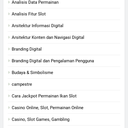
Analisis Data Permainan
Analisis Fitur Slot
Arsitektur Informasi Digital
Arsitektur Konten dan Navigasi Digital
Branding Digital
Branding Digital dan Pengalaman Pengguna
Budaya & Simbolisme
campestre
Cara Jackpot Permainan Ikan Slot
Casino Online, Slot, Permainan Online
Casino, Slot Games, Gambling