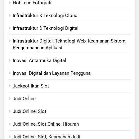
Hobi dan Fotografi
Infrastruktur & Teknologi Cloud
Infrastruktur & Teknologi Digital
Infrastruktur Digital, Teknologi Web, Keamanan Sistem,
Pengembangan Aplikasi
Inovasi Antarmuka Digital
Inovasi Digital dan Layanan Pengguna
Jackpot Ikan Slot
Judi Online
Judi Online, Slot
Judi Online, Slot Online, Hiburan
Judi Online, Slot, Keamanan Judi