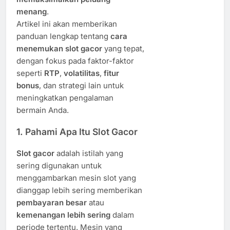
menang
.
Artikel ini akan memberikan
panduan lengkap tentang
cara
menemukan slot gacor
yang tepat,
dengan fokus pada faktor-faktor
seperti
RTP
,
volatilitas
,
fitur
bonus
, dan strategi lain untuk
meningkatkan pengalaman
bermain Anda.
1.
Pahami Apa Itu Slot Gacor
Slot gacor
adalah istilah yang
sering digunakan untuk
menggambarkan mesin slot yang
dianggap lebih sering memberikan
pembayaran besar
atau
kemenangan lebih sering
dalam
periode tertentu. Mesin yang