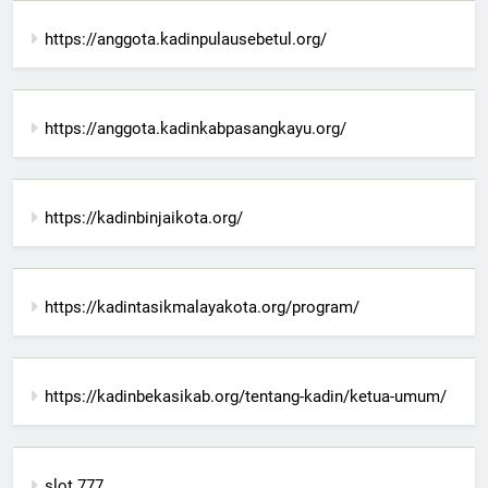
https://anggota.kadinpulausebetul.org/
https://anggota.kadinkabpasangkayu.org/
https://kadinbinjaikota.org/
https://kadintasikmalayakota.org/program/
https://kadinbekasikab.org/tentang-kadin/ketua-umum/
slot 777