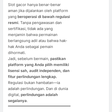
Slot gacor hanya benar-benar
aman jika dijalankan oleh platform
yang
beroperasi di bawah regulasi
resmi
. Tanpa pengawasan dan
sertifikasi, tidak ada yang
menjamin bahwa permainan
berlangsung adil atau bahwa hak-
hak Anda sebagai pemain
dihormati.
Jadi, sebelum bermain,
pastikan
platform yang Anda pilih memiliki
lisensi sah, audit independen, dan
fitur perlindungan lengkap.
Regulasi bukan hambatan—ia
adalah perlindungan. Dan di dunia
digital,
perlindungan adalah
segalanya
.