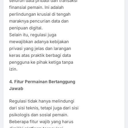
seluruh data pribadi dan transaksi
finansial pemain. Ini adalah
perlindungan krusial di tengah
maraknya pencurian data dan
penipuan digital.
Selain itu, regulasi juga
mewajibkan adanya kebijakan
privasi yang jelas dan larangan
keras atas praktik berbagi data
pengguna ke pihak ketiga tanpa
izin.
4.
Fitur Permainan Bertanggung
Jawab
Regulasi tidak hanya melindungi
dari sisi teknis, tetapi juga dari sisi
psikologis dan sosial pemain.
Beberapa fitur wajib yang harus