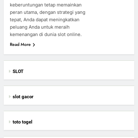
keberuntungan tetap memainkan
peran utama, dengan strategi yang
tepat, Anda dapat meningkatkan
peluang Anda untuk meraih
kemenangan di dunia slot online.
Read More
SLOT
slot gacor
toto togel