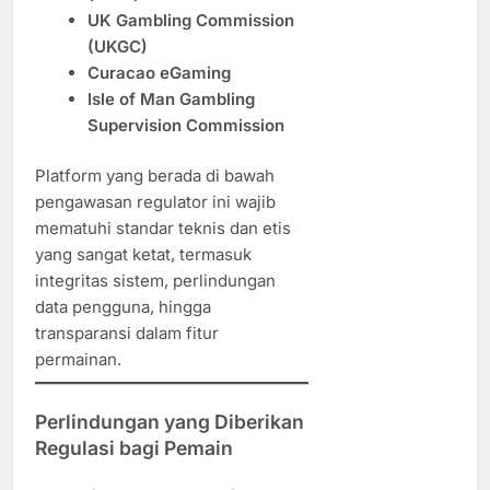
UK Gambling Commission
(UKGC)
Curacao eGaming
Isle of Man Gambling
Supervision Commission
Platform yang berada di bawah
pengawasan regulator ini wajib
mematuhi standar teknis dan etis
yang sangat ketat, termasuk
integritas sistem, perlindungan
data pengguna, hingga
transparansi dalam fitur
permainan.
Perlindungan yang Diberikan
Regulasi bagi Pemain