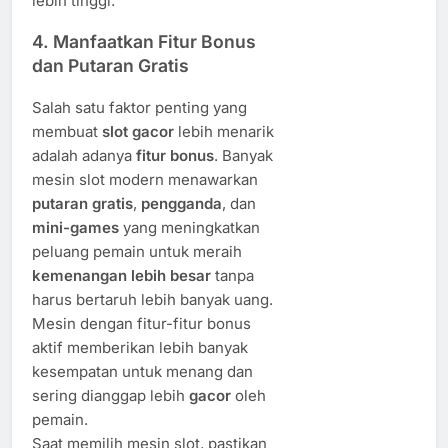
lebih tinggi.
4.
Manfaatkan Fitur Bonus
dan Putaran Gratis
Salah satu faktor penting yang
membuat
slot gacor
lebih menarik
adalah adanya
fitur bonus
. Banyak
mesin slot modern menawarkan
putaran gratis
,
pengganda
, dan
mini-games
yang meningkatkan
peluang pemain untuk meraih
kemenangan lebih besar
tanpa
harus bertaruh lebih banyak uang.
Mesin dengan fitur-fitur bonus
aktif memberikan lebih banyak
kesempatan untuk menang dan
sering dianggap lebih
gacor
oleh
pemain.
Saat memilih mesin slot, pastikan