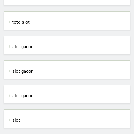
toto slot
slot gacor
slot gacor
slot gacor
slot