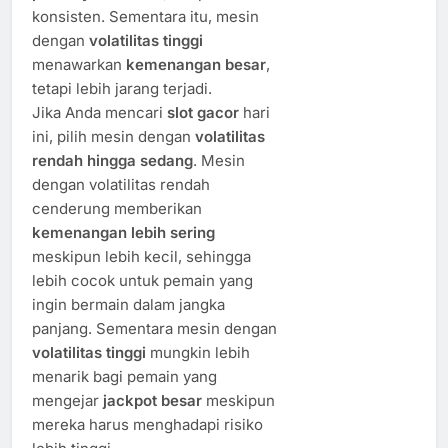
konsisten. Sementara itu, mesin
dengan
volatilitas tinggi
menawarkan
kemenangan besar
,
tetapi lebih jarang terjadi.
Jika Anda mencari
slot gacor
hari
ini, pilih mesin dengan
volatilitas
rendah hingga sedang
. Mesin
dengan volatilitas rendah
cenderung memberikan
kemenangan lebih sering
meskipun lebih kecil, sehingga
lebih cocok untuk pemain yang
ingin bermain dalam jangka
panjang. Sementara mesin dengan
volatilitas tinggi
mungkin lebih
menarik bagi pemain yang
mengejar
jackpot besar
meskipun
mereka harus menghadapi risiko