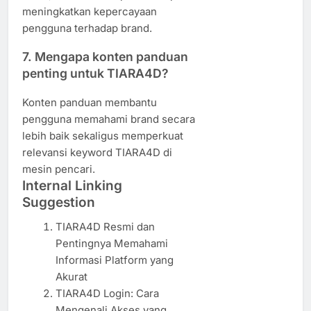
meningkatkan kepercayaan
pengguna terhadap brand.
7. Mengapa konten panduan
penting untuk TIARA4D?
Konten panduan membantu
pengguna memahami brand secara
lebih baik sekaligus memperkuat
relevansi keyword TIARA4D di
mesin pencari.
Internal Linking
Suggestion
TIARA4D Resmi dan
Pentingnya Memahami
Informasi Platform yang
Akurat
TIARA4D Login: Cara
Mengenali Akses yang