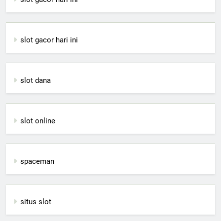
slot gacor hari ini
slot dana
slot online
spaceman
situs slot