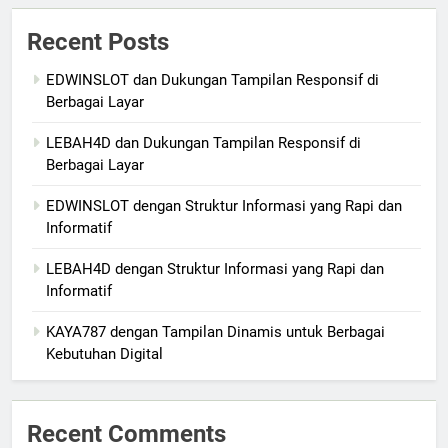
Recent Posts
EDWINSLOT dan Dukungan Tampilan Responsif di
Berbagai Layar
LEBAH4D dan Dukungan Tampilan Responsif di
Berbagai Layar
EDWINSLOT dengan Struktur Informasi yang Rapi dan
Informatif
LEBAH4D dengan Struktur Informasi yang Rapi dan
Informatif
KAYA787 dengan Tampilan Dinamis untuk Berbagai
Kebutuhan Digital
Recent Comments