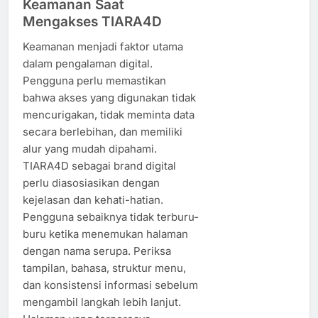
Keamanan Saat
Mengakses TIARA4D
Keamanan menjadi faktor utama
dalam pengalaman digital.
Pengguna perlu memastikan
bahwa akses yang digunakan tidak
mencurigakan, tidak meminta data
secara berlebihan, dan memiliki
alur yang mudah dipahami.
TIARA4D sebagai brand digital
perlu diasosiasikan dengan
kejelasan dan kehati-hatian.
Pengguna sebaiknya tidak terburu-
buru ketika menemukan halaman
dengan nama serupa. Periksa
tampilan, bahasa, struktur menu,
dan konsistensi informasi sebelum
mengambil langkah lebih lanjut.