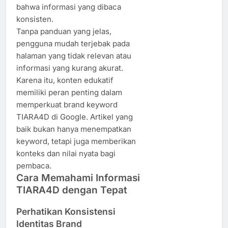
bahwa informasi yang dibaca
konsisten.
Tanpa panduan yang jelas,
pengguna mudah terjebak pada
halaman yang tidak relevan atau
informasi yang kurang akurat.
Karena itu, konten edukatif
memiliki peran penting dalam
memperkuat brand keyword
TIARA4D di Google. Artikel yang
baik bukan hanya menempatkan
keyword, tetapi juga memberikan
konteks dan nilai nyata bagi
pembaca.
Cara Memahami Informasi
TIARA4D dengan Tepat
Perhatikan Konsistensi
Identitas Brand