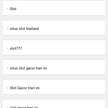
Slot
situs slot thailand
slot777
situs slot gacor hari ini
Slot Gacor Hari ini
slot gacor hari ini