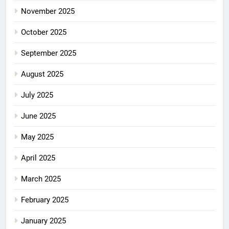
November 2025
October 2025
September 2025
August 2025
July 2025
June 2025
May 2025
April 2025
March 2025
February 2025
January 2025