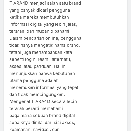
TIARA4D menjadi salah satu brand
yang banyak dicari pengguna
ketika mereka membutuhkan
informasi digital yang lebih jelas,
terarah, dan mudah dipahami.
Dalam pencarian online, pengguna
tidak hanya mengetik nama brand,
tetapi juga menambahkan kata
seperti login, resmi, alternatif,
akses, atau panduan. Hal ini
menunjukkan bahwa kebutuhan
utama pengguna adalah
menemukan informasi yang tepat
dan tidak membingungkan.
Mengenal TIARA4D secara lebih
terarah berarti memahami
bagaimana sebuah brand digital
sebaiknya dinilai dari sisi akses,
keamanan, navigasi, dan