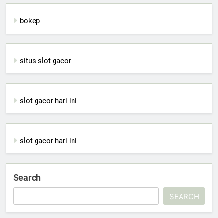
bokep
situs slot gacor
slot gacor hari ini
slot gacor hari ini
Search
SEARCH