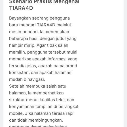
Skenario Praktis Mengenal
TIARA4D
Bayangkan seorang pengguna
baru mencari TIARA4D melalui
mesin pencari. Ia menemukan
beberapa hasil dengan judul yang
hampir mirip. Agar tidak salah
memilih, pengguna tersebut mulai
memeriksa apakah informasi yang
tersedia jelas, apakah nama brand
konsisten, dan apakah halaman
mudah dinavigasi.
Setelah membuka salah satu
halaman, ia memperhatikan
struktur menu, kualitas teks, dan
kenyamanan tampilan di perangkat
mobile. Jika halaman terasa rapi
dan tidak membingungkan,
pengguna dapat melanjutkan