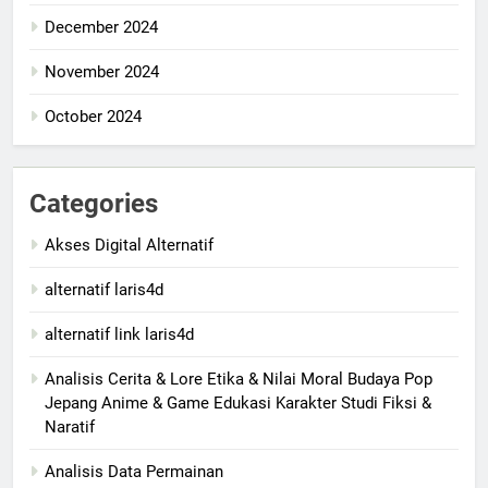
December 2024
November 2024
October 2024
Categories
Akses Digital Alternatif
alternatif laris4d
alternatif link laris4d
Analisis Cerita & Lore Etika & Nilai Moral Budaya Pop
Jepang Anime & Game Edukasi Karakter Studi Fiksi &
Naratif
Analisis Data Permainan