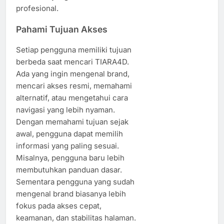
profesional.
Pahami Tujuan Akses
Setiap pengguna memiliki tujuan
berbeda saat mencari TIARA4D.
Ada yang ingin mengenal brand,
mencari akses resmi, memahami
alternatif, atau mengetahui cara
navigasi yang lebih nyaman.
Dengan memahami tujuan sejak
awal, pengguna dapat memilih
informasi yang paling sesuai.
Misalnya, pengguna baru lebih
membutuhkan panduan dasar.
Sementara pengguna yang sudah
mengenal brand biasanya lebih
fokus pada akses cepat,
keamanan, dan stabilitas halaman.