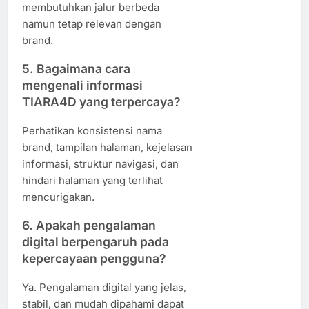
membutuhkan jalur berbeda
namun tetap relevan dengan
brand.
5. Bagaimana cara
mengenali informasi
TIARA4D yang terpercaya?
Perhatikan konsistensi nama
brand, tampilan halaman, kejelasan
informasi, struktur navigasi, dan
hindari halaman yang terlihat
mencurigakan.
6. Apakah pengalaman
digital berpengaruh pada
kepercayaan pengguna?
Ya. Pengalaman digital yang jelas,
stabil, dan mudah dipahami dapat