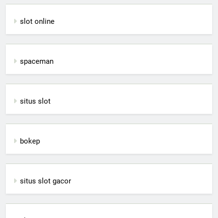
slot online
spaceman
situs slot
bokep
situs slot gacor