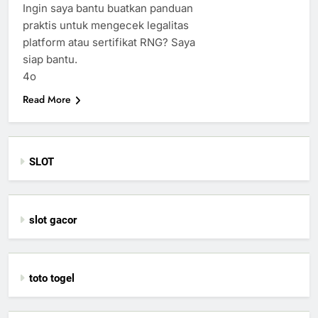
Ingin saya bantu buatkan panduan
praktis untuk mengecek legalitas
platform atau sertifikat RNG? Saya
siap bantu.
4o
Read More
SLOT
slot gacor
toto togel