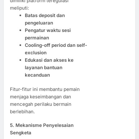
dimiliki platform teregulasi
meliputi:
Batas deposit dan
pengeluaran
Pengatur waktu sesi
permainan
Cooling-off period dan self-
exclusion
Edukasi dan akses ke
layanan bantuan
kecanduan
Fitur-fitur ini membantu pemain
menjaga keseimbangan dan
mencegah perilaku bermain
berlebihan.
5.
Mekanisme Penyelesaian
Sengketa