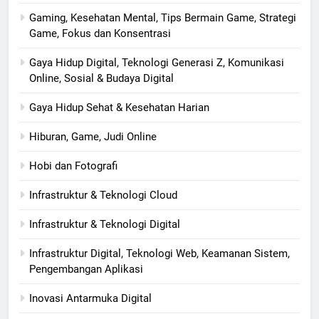
Gaming, Kesehatan Mental, Tips Bermain Game, Strategi
Game, Fokus dan Konsentrasi
Gaya Hidup Digital, Teknologi Generasi Z, Komunikasi
Online, Sosial & Budaya Digital
Gaya Hidup Sehat & Kesehatan Harian
Hiburan, Game, Judi Online
Hobi dan Fotografi
Infrastruktur & Teknologi Cloud
Infrastruktur & Teknologi Digital
Infrastruktur Digital, Teknologi Web, Keamanan Sistem,
Pengembangan Aplikasi
Inovasi Antarmuka Digital