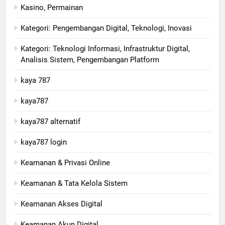
Kasino, Permainan
Kategori: Pengembangan Digital, Teknologi, Inovasi
Kategori: Teknologi Informasi, Infrastruktur Digital,
Analisis Sistem, Pengembangan Platform
kaya 787
kaya787
kaya787 alternatif
kaya787 login
Keamanan & Privasi Online
Keamanan & Tata Kelola Sistem
Keamanan Akses Digital
Keamanan Akun Digital