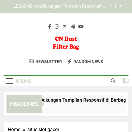
Skip
EDWINSLOT dengan Struktur Informasi yang Rapi
to
dan Informatif
content
LEBAH4D dengan Struktur Informasi yang Rapi
dan Informatif
EDWINSLOT dan Dukungan Tampilan Responsif di
Berbagai Layar
LEBAH4D dan Dukungan Tampilan Responsif di
Berbagai Layar
CN Dust Filter
Dapatkan Produk Filter Berkualitas
EDWINSLOT dengan Struktur Informasi yang Rapi
NEWSLETTER
RANDOM NEWS
dan Informatif
Bag
Untuk Industri Anda Dari CN Dust Filter
LEBAH4D dengan Struktur Informasi yang Rapi
Bag. Solusi Filtrasi Untuk Efisiensi
dan Informatif
MENU
Maksimal.
DWINSLOT dan Dukungan Tampilan Responsif di Berbagai Lay
HEADLINES
Weeks Ago
Home
situs slot gacor