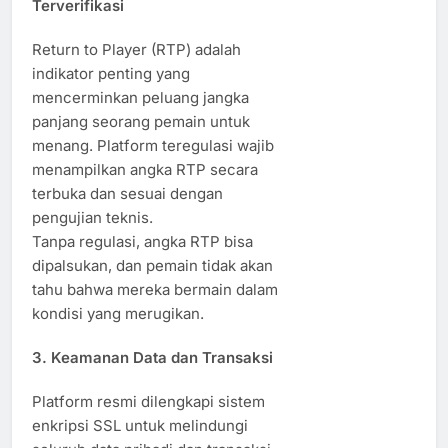
Terverifikasi
Return to Player (RTP) adalah
indikator penting yang
mencerminkan peluang jangka
panjang seorang pemain untuk
menang. Platform teregulasi wajib
menampilkan angka RTP secara
terbuka dan sesuai dengan
pengujian teknis.
Tanpa regulasi, angka RTP bisa
dipalsukan, dan pemain tidak akan
tahu bahwa mereka bermain dalam
kondisi yang merugikan.
3.
Keamanan Data dan Transaksi
Platform resmi dilengkapi sistem
enkripsi SSL untuk melindungi