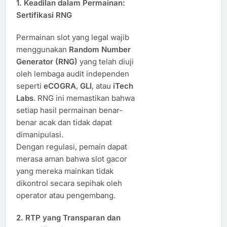
1.
Keadilan dalam Permainan:
Sertifikasi RNG
Permainan slot yang legal wajib
menggunakan
Random Number
Generator (RNG)
yang telah diuji
oleh lembaga audit independen
seperti
eCOGRA
,
GLI
, atau
iTech
Labs
. RNG ini memastikan bahwa
setiap hasil permainan benar-
benar acak dan tidak dapat
dimanipulasi.
Dengan regulasi, pemain dapat
merasa aman bahwa slot gacor
yang mereka mainkan tidak
dikontrol secara sepihak oleh
operator atau pengembang.
2.
RTP yang Transparan dan