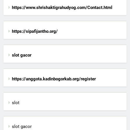
https://www.shrishaktigrahudyog.com/Contact.html
https://sipafijantho.org/
slot gacor
https://anggota.kadinbogorkab.org/register
slot
slot gacor