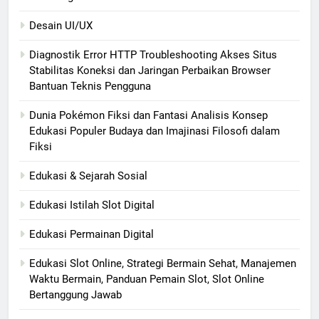
Desain UI/UX
Diagnostik Error HTTP Troubleshooting Akses Situs
Stabilitas Koneksi dan Jaringan Perbaikan Browser
Bantuan Teknis Pengguna
Dunia Pokémon Fiksi dan Fantasi Analisis Konsep
Edukasi Populer Budaya dan Imajinasi Filosofi dalam
Fiksi
Edukasi & Sejarah Sosial
Edukasi Istilah Slot Digital
Edukasi Permainan Digital
Edukasi Slot Online, Strategi Bermain Sehat, Manajemen
Waktu Bermain, Panduan Pemain Slot, Slot Online
Bertanggung Jawab