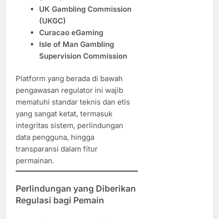
UK Gambling Commission
(UKGC)
Curacao eGaming
Isle of Man Gambling
Supervision Commission
Platform yang berada di bawah
pengawasan regulator ini wajib
mematuhi standar teknis dan etis
yang sangat ketat, termasuk
integritas sistem, perlindungan
data pengguna, hingga
transparansi dalam fitur
permainan.
Perlindungan yang Diberikan
Regulasi bagi Pemain