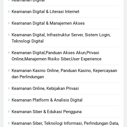
Keamanan Digital & Literasi Internet
Keamanan Digital & Manajemen Akses
Keamanan Digital, Infrastruktur Server, Sistem Login,
Teknologi Digital
Keamanan Digital,Panduan Akses Akun,Privasi
Online,Manajemen Risiko Siber,User Experience
Keamanan Kasino Online, Panduan Kasino, Kepercayaan
dan Perlindungan
Keamanan Online, Kebijakan Privasi
Keamanan Platform & Analisis Digital
Keamanan Siber & Edukasi Pengguna
Keamanan Siber, Teknologi Informasi, Perlindungan Data,