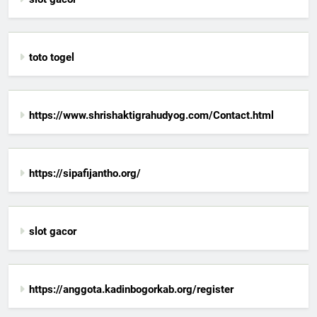
toto togel
https://www.shrishaktigrahudyog.com/Contact.html
https://sipafijantho.org/
slot gacor
https://anggota.kadinbogorkab.org/register