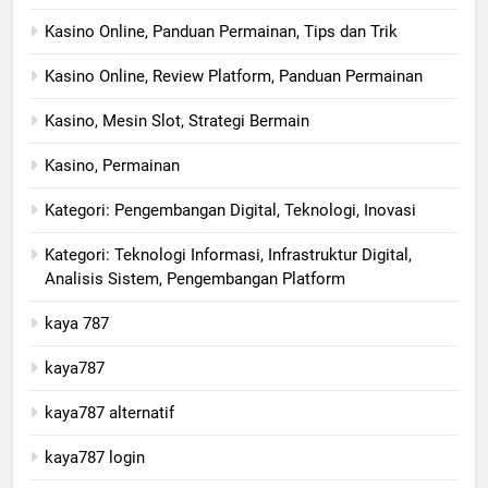
Kasino Online, Panduan Permainan, Tips dan Trik
Kasino Online, Review Platform, Panduan Permainan
Kasino, Mesin Slot, Strategi Bermain
Kasino, Permainan
Kategori: Pengembangan Digital, Teknologi, Inovasi
Kategori: Teknologi Informasi, Infrastruktur Digital,
Analisis Sistem, Pengembangan Platform
kaya 787
kaya787
kaya787 alternatif
kaya787 login