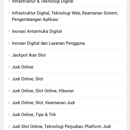
Infrastruktur & Teknologi Digital
Infrastruktur Digital, Teknologi Web, Keamanan Sistem,
Pengembangan Aplikasi
Inovasi Antarmuka Digital
Inovasi Digital dan Layanan Pengguna
Jackpot Ikan Slot
Judi Online
Judi Online, Slot
Judi Online, Slot Online, Hiburan
Judi Online, Slot, Keamanan Judi
Judi Online, Tips & Trik
Judi Slot Online, Teknologi Perjudian, Platform Judi