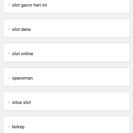
slot gacor hari ini
slot dana
slot online
spaceman
situs slot
bokep