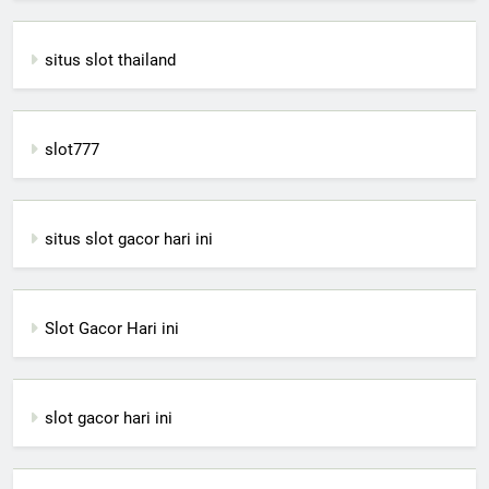
situs slot thailand
slot777
situs slot gacor hari ini
Slot Gacor Hari ini
slot gacor hari ini