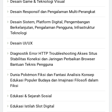
Desain Game & Teknologi Visual
Desain Responsif dan Pengalaman Multi-Perangkat
Desain Sistem, Platform Digital, Pengembangan
Berkelanjutan, Pengalaman Pengguna, Infrastruktur
Teknologi
Desain UI/UX
Diagnostik Error HTTP Troubleshooting Akses Situs
Stabilitas Koneksi dan Jaringan Perbaikan Browser
Bantuan Teknis Pengguna
Dunia Pokémon Fiksi dan Fantasi Analisis Konsep
Edukasi Populer Budaya dan Imajinasi Filosofi dalam
Fiksi
Edukasi & Sejarah Sosial
Edukasi Istilah Slot Digital