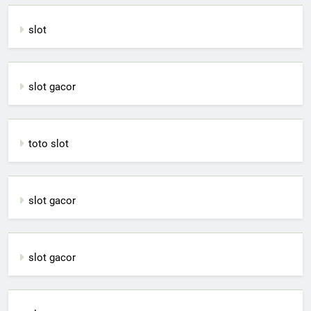
slot
slot gacor
toto slot
slot gacor
slot gacor