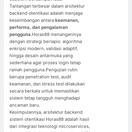
Tantangan terbesar dalam arsitektur
backend otentikasi adalah menjaga
keseimbangan antara
keamanan,
performa, dan pengalaman
pengguna
.Horas88 menanganinya
dengan strategi berlapis: algoritma
enkripsi modern, validasi adaptif,
hingga desain antarmuka yang
sederhana agar proses login tetap
ramah pengguna.Pengujian rutin
berupa penetration test, audit
keamanan, dan stress test dilakukan
secara berkala untuk memastikan
sistem tetap tangguh menghadapi
ancaman baru.
Kesimpulannya, arsitektur backend
sistem otentikasi Horas88 adalah hasil
dari integrasi teknologi microservices,