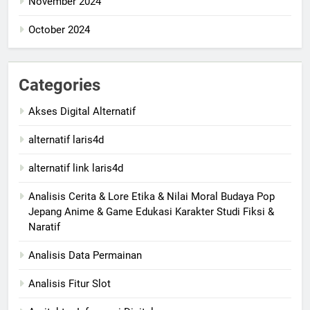
November 2024
October 2024
Categories
Akses Digital Alternatif
alternatif laris4d
alternatif link laris4d
Analisis Cerita & Lore Etika & Nilai Moral Budaya Pop
Jepang Anime & Game Edukasi Karakter Studi Fiksi &
Naratif
Analisis Data Permainan
Analisis Fitur Slot