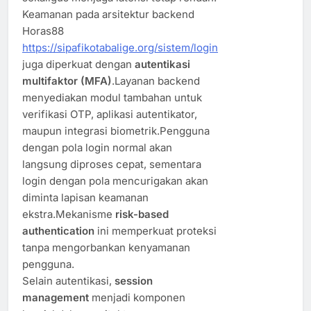
Keamanan pada arsitektur backend
Horas88
https://sipafikotabalige.org/sistem/login
juga diperkuat dengan
autentikasi
multifaktor (MFA)
.Layanan backend
menyediakan modul tambahan untuk
verifikasi OTP, aplikasi autentikator,
maupun integrasi biometrik.Pengguna
dengan pola login normal akan
langsung diproses cepat, sementara
login dengan pola mencurigakan akan
diminta lapisan keamanan
ekstra.Mekanisme
risk-based
authentication
ini memperkuat proteksi
tanpa mengorbankan kenyamanan
pengguna.
Selain autentikasi,
session
management
menjadi komponen