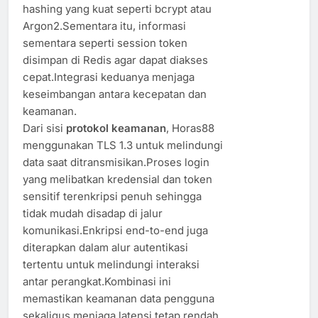
hashing yang kuat seperti bcrypt atau
Argon2.Sementara itu, informasi
sementara seperti session token
disimpan di Redis agar dapat diakses
cepat.Integrasi keduanya menjaga
keseimbangan antara kecepatan dan
keamanan.
Dari sisi
protokol keamanan
, Horas88
menggunakan TLS 1.3 untuk melindungi
data saat ditransmisikan.Proses login
yang melibatkan kredensial dan token
sensitif terenkripsi penuh sehingga
tidak mudah disadap di jalur
komunikasi.Enkripsi end-to-end juga
diterapkan dalam alur autentikasi
tertentu untuk melindungi interaksi
antar perangkat.Kombinasi ini
memastikan keamanan data pengguna
sekaligus menjaga latensi tetap rendah.