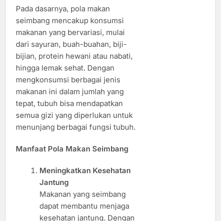
Pada dasarnya, pola makan
seimbang mencakup konsumsi
makanan yang bervariasi, mulai
dari sayuran, buah-buahan, biji-
bijian, protein hewani atau nabati,
hingga lemak sehat. Dengan
mengkonsumsi berbagai jenis
makanan ini dalam jumlah yang
tepat, tubuh bisa mendapatkan
semua gizi yang diperlukan untuk
menunjang berbagai fungsi tubuh.
Manfaat Pola Makan Seimbang
Meningkatkan Kesehatan
Jantung
Makanan yang seimbang
dapat membantu menjaga
kesehatan jantung. Dengan