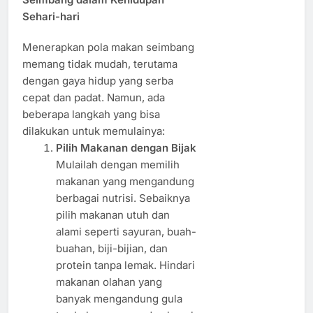
Sehari-hari
Menerapkan pola makan seimbang
memang tidak mudah, terutama
dengan gaya hidup yang serba
cepat dan padat. Namun, ada
beberapa langkah yang bisa
dilakukan untuk memulainya:
Pilih Makanan dengan Bijak
Mulailah dengan memilih
makanan yang mengandung
berbagai nutrisi. Sebaiknya
pilih makanan utuh dan
alami seperti sayuran, buah-
buahan, biji-bijian, dan
protein tanpa lemak. Hindari
makanan olahan yang
banyak mengandung gula