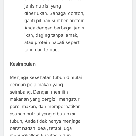
jenis nutrisi yang
diperlukan. Sebagai contoh,
ganti pilihan sumber protein
Anda dengan berbagai jenis
ikan, daging tanpa lemak,
atau protein nabati seperti
tahu dan tempe.
Kesimpulan
Menjaga kesehatan tubuh dimulai
dengan pola makan yang
seimbang. Dengan memilih
makanan yang bergizi, mengatur
porsi makan, dan memperhatikan
asupan nutrisi yang dibutuhkan
tubuh, Anda tidak hanya menjaga
berat badan ideal, tetapi juga
meningkatkan kualitas hidup