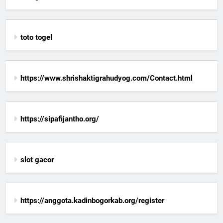
toto togel
https://www.shrishaktigrahudyog.com/Contact.html
https://sipafijantho.org/
slot gacor
https://anggota.kadinbogorkab.org/register