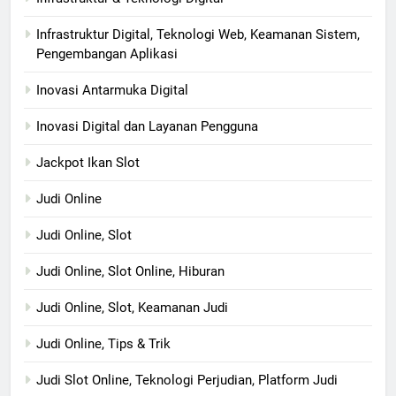
Infrastruktur Digital, Teknologi Web, Keamanan Sistem,
Pengembangan Aplikasi
Inovasi Antarmuka Digital
Inovasi Digital dan Layanan Pengguna
Jackpot Ikan Slot
Judi Online
Judi Online, Slot
Judi Online, Slot Online, Hiburan
Judi Online, Slot, Keamanan Judi
Judi Online, Tips & Trik
Judi Slot Online, Teknologi Perjudian, Platform Judi