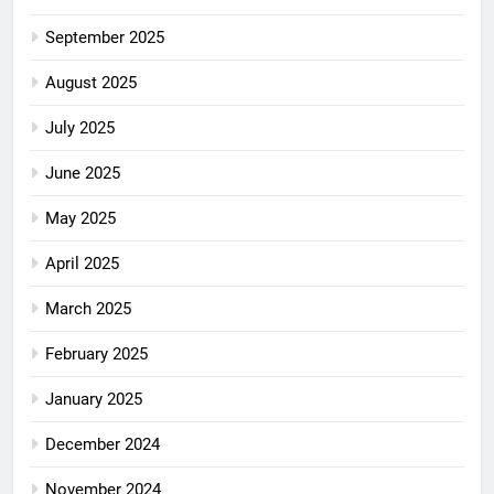
September 2025
August 2025
July 2025
June 2025
May 2025
April 2025
March 2025
February 2025
January 2025
December 2024
November 2024