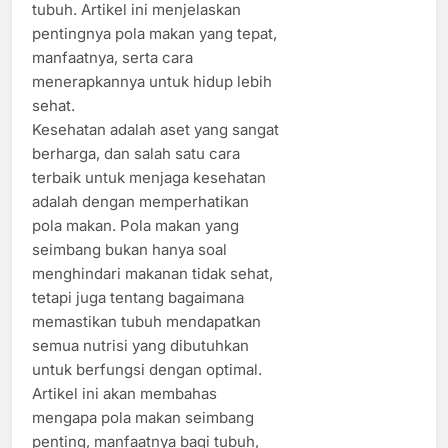
tubuh. Artikel ini menjelaskan
pentingnya pola makan yang tepat,
manfaatnya, serta cara
menerapkannya untuk hidup lebih
sehat.
Kesehatan adalah aset yang sangat
berharga, dan salah satu cara
terbaik untuk menjaga kesehatan
adalah dengan memperhatikan
pola makan. Pola makan yang
seimbang bukan hanya soal
menghindari makanan tidak sehat,
tetapi juga tentang bagaimana
memastikan tubuh mendapatkan
semua nutrisi yang dibutuhkan
untuk berfungsi dengan optimal.
Artikel ini akan membahas
mengapa pola makan seimbang
penting, manfaatnya bagi tubuh,