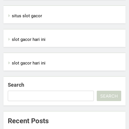
situs slot gacor
slot gacor hari ini
slot gacor hari ini
Search
SEARCH
Recent Posts