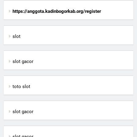
https://anggota.kadinbogorkab.org/register
slot
slot gacor
toto slot
slot gacor
slot gacor