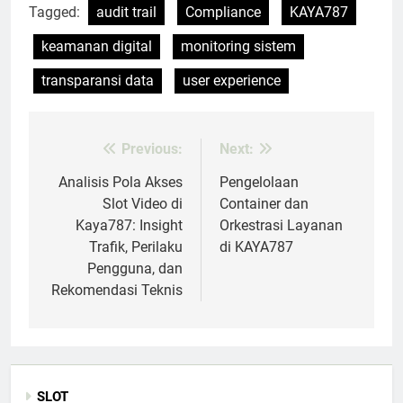
Tagged:
audit trail
Compliance
KAYA787
keamanan digital
monitoring sistem
transparansi data
user experience
Previous:
Next:
Post
navigation
Analisis Pola Akses
Pengelolaan
Slot Video di
Container dan
Kaya787: Insight
Orkestrasi Layanan
Trafik, Perilaku
di KAYA787
Pengguna, dan
Rekomendasi Teknis
SLOT