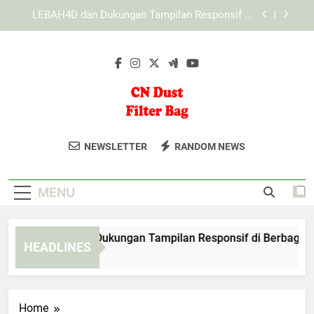
Skip
EDWINSLOT dengan Struktur Informasi yang Rapi
to
dan Informatif
content
LEBAH4D dengan Struktur Informasi yang Rapi
dan Informatif
EDWINSLOT dan Dukungan Tampilan Responsif di
Berbagai Layar
LEBAH4D dan Dukungan Tampilan Responsif di
Berbagai Layar
CN Dust Filter
Dapatkan Produk Filter Berkualitas
EDWINSLOT dengan Struktur Informasi yang Rapi
NEWSLETTER
RANDOM NEWS
dan Informatif
Bag
Untuk Industri Anda Dari CN Dust Filter
LEBAH4D dengan Struktur Informasi yang Rapi
Bag. Solusi Filtrasi Untuk Efisiensi
dan Informatif
MENU
Maksimal.
DWINSLOT dan Dukungan Tampilan Responsif di Berbagai Lay
HEADLINES
Weeks Ago
Home