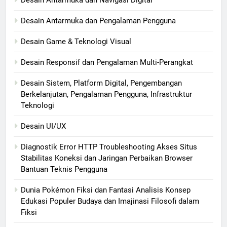
Desain Antarmuka dan Navigasi Digital
Desain Antarmuka dan Pengalaman Pengguna
Desain Game & Teknologi Visual
Desain Responsif dan Pengalaman Multi-Perangkat
Desain Sistem, Platform Digital, Pengembangan
Berkelanjutan, Pengalaman Pengguna, Infrastruktur
Teknologi
Desain UI/UX
Diagnostik Error HTTP Troubleshooting Akses Situs
Stabilitas Koneksi dan Jaringan Perbaikan Browser
Bantuan Teknis Pengguna
Dunia Pokémon Fiksi dan Fantasi Analisis Konsep
Edukasi Populer Budaya dan Imajinasi Filosofi dalam
Fiksi