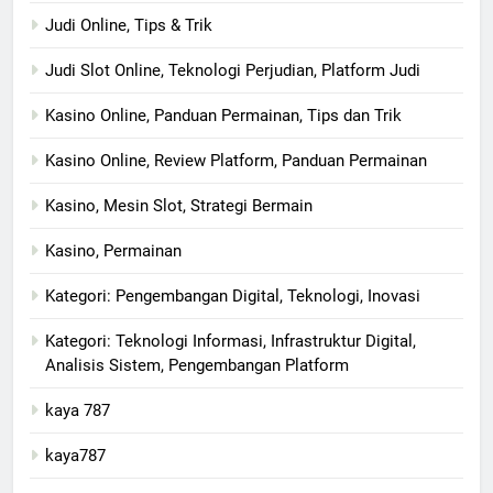
Judi Online, Tips & Trik
Judi Slot Online, Teknologi Perjudian, Platform Judi
Kasino Online, Panduan Permainan, Tips dan Trik
Kasino Online, Review Platform, Panduan Permainan
Kasino, Mesin Slot, Strategi Bermain
Kasino, Permainan
Kategori: Pengembangan Digital, Teknologi, Inovasi
Kategori: Teknologi Informasi, Infrastruktur Digital,
Analisis Sistem, Pengembangan Platform
kaya 787
kaya787