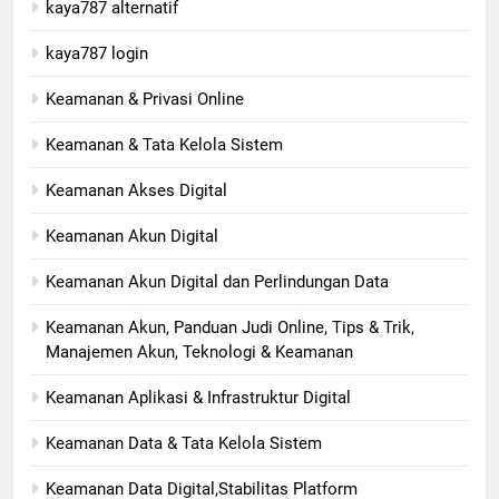
kaya787 alternatif
kaya787 login
Keamanan & Privasi Online
Keamanan & Tata Kelola Sistem
Keamanan Akses Digital
Keamanan Akun Digital
Keamanan Akun Digital dan Perlindungan Data
Keamanan Akun, Panduan Judi Online, Tips & Trik,
Manajemen Akun, Teknologi & Keamanan
Keamanan Aplikasi & Infrastruktur Digital
Keamanan Data & Tata Kelola Sistem
Keamanan Data Digital,Stabilitas Platform