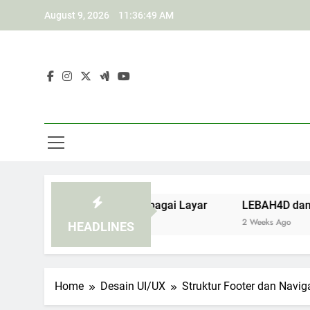
Skip
August 9, 2026
11:36:50 AM
to
content
CN 
Dapatkan P
Responsif di Berbagai Layar
LEBAH4D dan Dukungan Ta
2 Weeks Ago
HEADLINES
Home
Desain UI/UX
Struktur Footer dan Nav