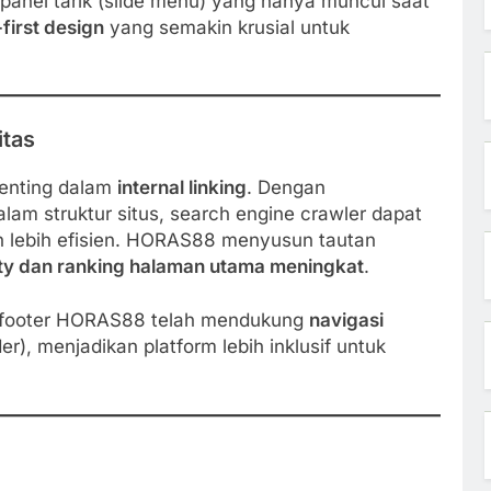
 panel tarik (slide menu) yang hanya muncul saat
first design
yang semakin krusial untuk
itas
 penting dalam
internal linking
. Dengan
am struktur situs, search engine crawler dapat
 lebih efisien. HORAS88 menyusun tautan
ity dan ranking halaman utama meningkat
.
dan footer HORAS88 telah mendukung
navigasi
), menjadikan platform lebih inklusif untuk