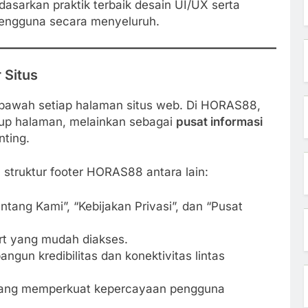
dasarkan praktik terbaik desain UI/UX serta
engguna secara menyeluruh.
 Situs
 bawah setiap halaman situs web. Di HORAS88,
tup halaman, melainkan sebagai
pusat informasi
nting.
truktur footer HORAS88 antara lain:
entang Kami”, “Kebijakan Privasi”, dan “Pusat
t yang mudah diakses.
ngun kredibilitas dan konektivitas lintas
yang memperkuat kepercayaan pengguna