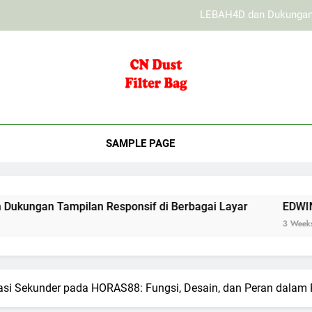
LEBAH4D dan Dukungan T
EDWINSLOT dengan Strukt
LEBAH4D dengan Strukt
Dust Filter Bag
EDWINSLOT dan Dukungan T
roduk Filter Berkualitas Untuk Industri Anda Dari CN Dust Filter
LEBAH4D dan Dukungan T
SAMPLE PAGE
EDWINSLOT dengan Strukt
LEBAH4D dengan Strukt
mpilan Responsif di Berbagai Layar
EDWINSLOT dengan
3 Weeks Ago
igasi Sekunder pada HORAS88: Fungsi, Desain, dan Peran dal