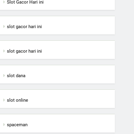
Slot Gacor Hari ini
slot gacor hari ini
slot gacor hari ini
slot dana
slot online
spaceman