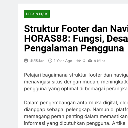
DESAIN UI/UX
Struktur Footer dan Na
HORAS88: Fungsi, Desa
Pengalaman Pengguna
0
4f584ad
1 Year Ago
6 Mins
Pelajari bagaimana struktur footer dan na
menavigasi situs dengan mudah, meningkatk
pengguna yang optimal di berbagai perangka
Dalam pengembangan antarmuka digital, eleme
dianggap sebagai pelengkap. Namun di platf
memegang peran penting dalam memastikan k
informasi yang dibutuhkan pengguna. Artike