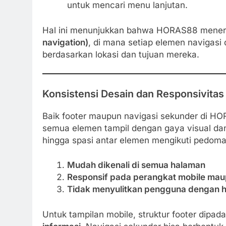
untuk mencari menu lanjutan.
Hal ini menunjukkan bahwa HORAS88 mene
navigation)
, di mana setiap elemen navigas
berdasarkan lokasi dan tujuan mereka.
Konsistensi Desain dan Responsivitas
Baik footer maupun navigasi sekunder di H
semua elemen tampil dengan gaya visual dan 
hingga spasi antar elemen mengikuti pedoman
Mudah dikenali di semua halaman
Responsif pada perangkat mobile ma
Tidak menyulitkan pengguna dengan ha
Untuk tampilan mobile, struktur footer dipa