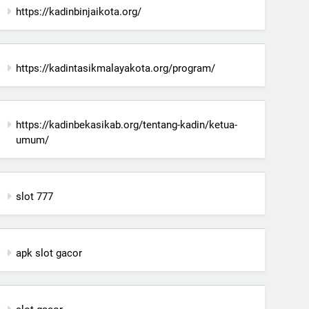
https://kadinbinjaikota.org/
https://kadintasikmalayakota.org/program/
https://kadinbekasikab.org/tentang-kadin/ketua-
umum/
slot 777
apk slot gacor