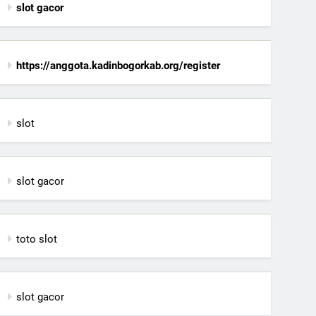
slot gacor
https://anggota.kadinbogorkab.org/register
slot
slot gacor
toto slot
slot gacor