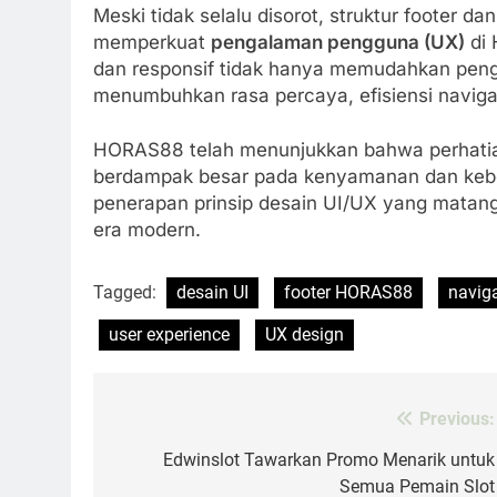
Meski tidak selalu disorot, struktur footer da
memperkuat
pengalaman pengguna (UX)
di 
dan responsif tidak hanya memudahkan peng
menumbuhkan rasa percaya, efisiensi navigasi
HORAS88 telah menunjukkan bahwa perhatian t
berdampak besar pada kenyamanan dan keberha
penerapan prinsip desain UI/UX yang matang
era modern.
Tagged:
desain UI
footer HORAS88
navig
user experience
UX design
Previous:
Post
navigation
Edwinslot Tawarkan Promo Menarik untuk
Semua Pemain Slot