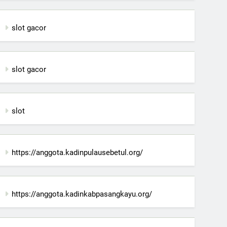
slot gacor
slot gacor
slot
https://anggota.kadinpulausebetul.org/
https://anggota.kadinkabpasangkayu.org/