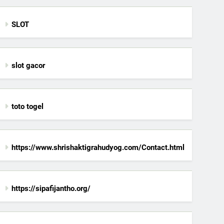
SLOT
slot gacor
toto togel
https://www.shrishaktigrahudyog.com/Contact.html
https://sipafijantho.org/