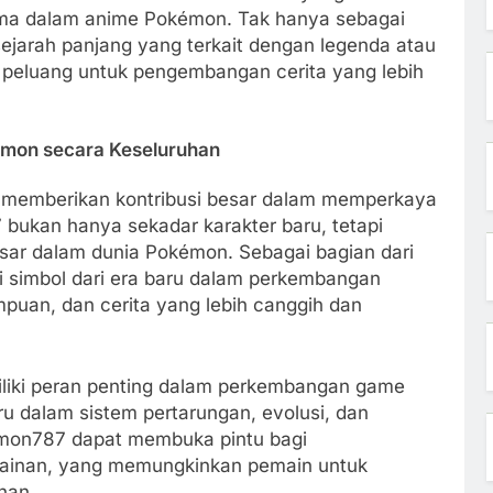
ama dalam anime Pokémon. Tak hanya sebagai
sejarah panjang yang terkait dengan legenda atau
peluang untuk pengembangan cerita yang lebih
mon secara Keseluruhan
 memberikan kontribusi besar dalam memperkaya
bukan hanya sekadar karakter baru, tetapi
esar dalam dunia Pokémon. Sebagai bagian dari
 simbol dari era baru dalam perkembangan
uan, dan cerita yang lebih canggih dan
iki peran penting dalam perkembangan game
 dalam sistem pertarungan, evolusi, dan
kémon787 dapat membuka pintu bagi
inan, yang memungkinkan pemain untuk
han.