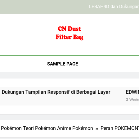
LEBAH4D dan Dukungan T
EDWINSLOT dengan Strukt
LEBAH4D dengan Strukt
Dust Filter Bag
EDWINSLOT dan Dukungan T
roduk Filter Berkualitas Untuk Industri Anda Dari CN Dust Filter
LEBAH4D dan Dukungan T
SAMPLE PAGE
EDWINSLOT dengan Strukt
LEBAH4D dengan Strukt
mpilan Responsif di Berbagai Layar
EDWINSLOT dengan
3 Weeks Ago
i Pokémon Teori Pokémon Anime Pokémon
Peran POKEMON7