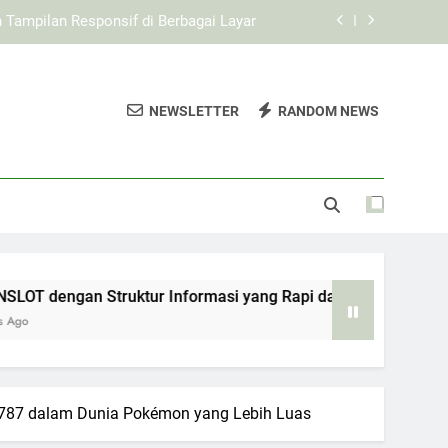
ampilan Responsif di Berbagai Layar
ur Informasi yang Rapi dan Informatif
ur Informasi yang Rapi dan Informatif
NEWSLETTER
RANDOM NEWS
ampilan Responsif di Berbagai Layar
 Bag. Solusi Filtrasi Untuk Efisiensi Maksimal.
ampilan Responsif di Berbagai Layar
ur Informasi yang Rapi dan Informatif
ur Informasi yang Rapi dan Informatif
 Struktur Informasi yang Rapi dan Informatif
LEBAH4D 
3 Weeks A
87 dalam Dunia Pokémon yang Lebih Luas