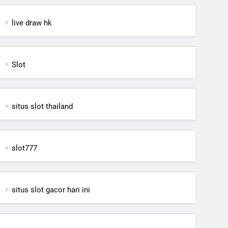
live draw hk
Slot
situs slot thailand
slot777
situs slot gacor hari ini