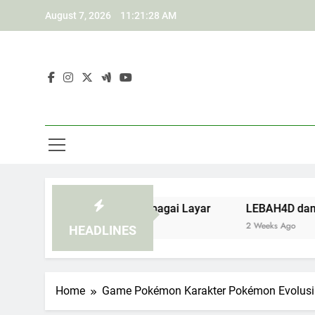
Skip
August 7, 2026
11:21:29 AM
to
content
CN 
Dapatkan P
Responsif di Berbagai Layar
LEBAH4D dan Dukungan Ta
2 Weeks Ago
HEADLINES
Home
Game Pokémon Karakter Pokémon Evolus