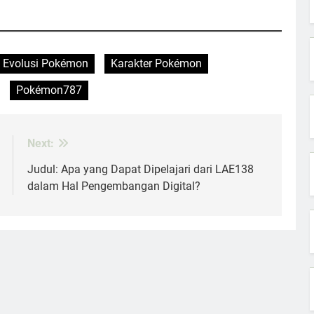
Evolusi Pokémon
Karakter Pokémon
Pokémon787
Next:
Judul: Apa yang Dapat Dipelajari dari LAE138
dalam Hal Pengembangan Digital?