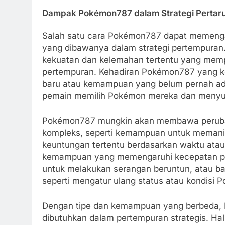
Dampak Pokémon787 dalam Strategi Pertar
Salah satu cara Pokémon787 dapat memenga
yang dibawanya dalam strategi pertempuran. 
kekuatan dan kelemahan tertentu yang mem
pertempuran. Kehadiran Pokémon787 yang k
baru atau kemampuan yang belum pernah ad
pemain memilih Pokémon mereka dan menyu
Pokémon787 mungkin akan membawa perubah
kompleks, seperti kemampuan untuk memani
keuntungan tertentu berdasarkan waktu atau
kemampuan yang memengaruhi kecepatan per
untuk melakukan serangan beruntun, atau ba
seperti mengatur ulang status atau kondisi 
Dengan tipe dan kemampuan yang berbeda,
dibutuhkan dalam pertempuran strategis. Hal