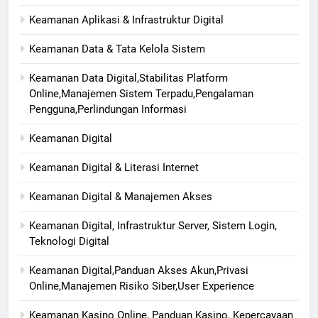
Keamanan Aplikasi & Infrastruktur Digital
Keamanan Data & Tata Kelola Sistem
Keamanan Data Digital,Stabilitas Platform
Online,Manajemen Sistem Terpadu,Pengalaman
Pengguna,Perlindungan Informasi
Keamanan Digital
Keamanan Digital & Literasi Internet
Keamanan Digital & Manajemen Akses
Keamanan Digital, Infrastruktur Server, Sistem Login,
Teknologi Digital
Keamanan Digital,Panduan Akses Akun,Privasi
Online,Manajemen Risiko Siber,User Experience
Keamanan Kasino Online, Panduan Kasino, Kepercayaan