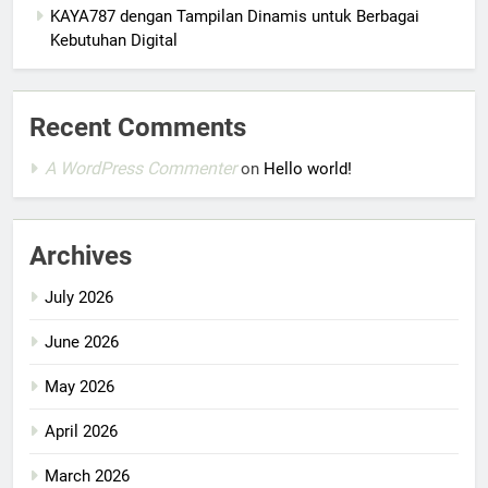
KAYA787 dengan Tampilan Dinamis untuk Berbagai
Kebutuhan Digital
Recent Comments
A WordPress Commenter
on
Hello world!
Archives
July 2026
June 2026
May 2026
April 2026
March 2026