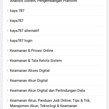
Analisis Sistem, Pengembangan Platform
kaya 787
kaya787
kaya787 alternatif
kaya787 login
Keamanan & Privasi Online
Keamanan & Tata Kelola Sistem
Keamanan Akses Digital
Keamanan Akun Digital
Keamanan Akun Digital dan Perlindungan Data
Keamanan Akun, Panduan Judi Online, Tips & Trik,
Manajemen Akun, Teknologi & Keamanan