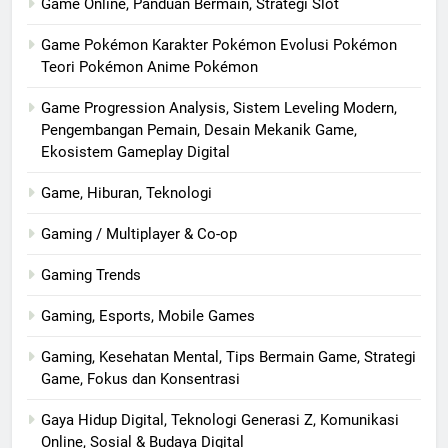
Game Online, Panduan Bermain, Strategi Slot
Game Pokémon Karakter Pokémon Evolusi Pokémon
Teori Pokémon Anime Pokémon
Game Progression Analysis, Sistem Leveling Modern,
Pengembangan Pemain, Desain Mekanik Game,
Ekosistem Gameplay Digital
Game, Hiburan, Teknologi
Gaming / Multiplayer & Co-op
Gaming Trends
Gaming, Esports, Mobile Games
Gaming, Kesehatan Mental, Tips Bermain Game, Strategi
Game, Fokus dan Konsentrasi
Gaya Hidup Digital, Teknologi Generasi Z, Komunikasi
Online, Sosial & Budaya Digital