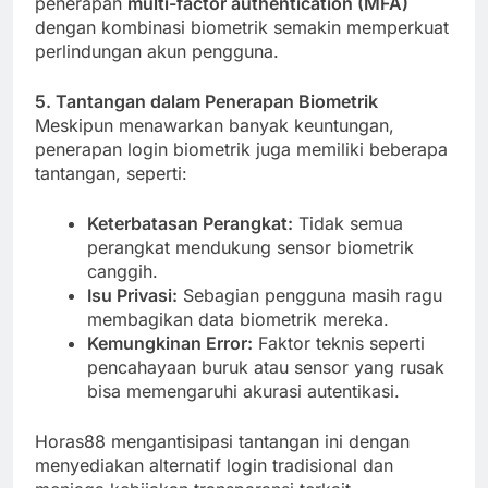
penerapan
multi-factor authentication (MFA)
dengan kombinasi biometrik semakin memperkuat
perlindungan akun pengguna.
5. Tantangan dalam Penerapan Biometrik
Meskipun menawarkan banyak keuntungan,
penerapan login biometrik juga memiliki beberapa
tantangan, seperti:
Keterbatasan Perangkat:
Tidak semua
perangkat mendukung sensor biometrik
canggih.
Isu Privasi:
Sebagian pengguna masih ragu
membagikan data biometrik mereka.
Kemungkinan Error:
Faktor teknis seperti
pencahayaan buruk atau sensor yang rusak
bisa memengaruhi akurasi autentikasi.
Horas88 mengantisipasi tantangan ini dengan
menyediakan alternatif login tradisional dan