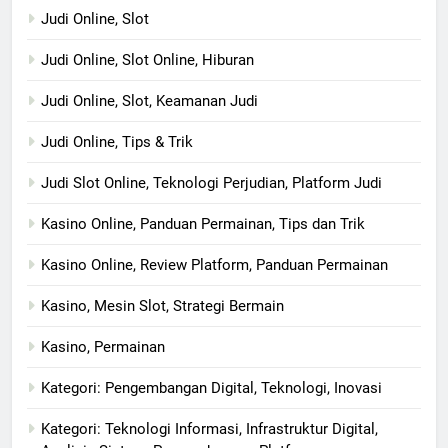
Judi Online, Slot
Judi Online, Slot Online, Hiburan
Judi Online, Slot, Keamanan Judi
Judi Online, Tips & Trik
Judi Slot Online, Teknologi Perjudian, Platform Judi
Kasino Online, Panduan Permainan, Tips dan Trik
Kasino Online, Review Platform, Panduan Permainan
Kasino, Mesin Slot, Strategi Bermain
Kasino, Permainan
Kategori: Pengembangan Digital, Teknologi, Inovasi
Kategori: Teknologi Informasi, Infrastruktur Digital,