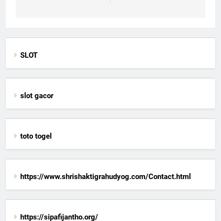
SLOT
slot gacor
toto togel
https://www.shrishaktigrahudyog.com/Contact.html
https://sipafijantho.org/