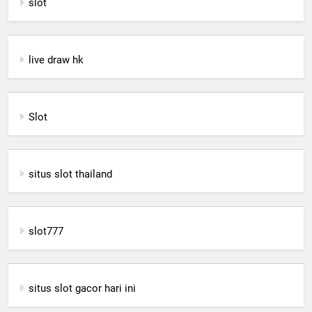
slot
live draw hk
Slot
situs slot thailand
slot777
situs slot gacor hari ini