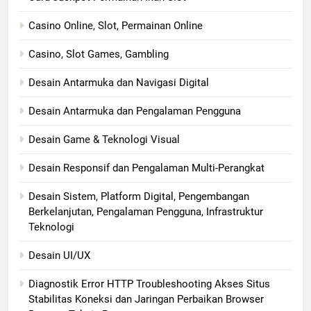
Casino Online, Slot, Permainan Online
Casino, Slot Games, Gambling
Desain Antarmuka dan Navigasi Digital
Desain Antarmuka dan Pengalaman Pengguna
Desain Game & Teknologi Visual
Desain Responsif dan Pengalaman Multi-Perangkat
Desain Sistem, Platform Digital, Pengembangan
Berkelanjutan, Pengalaman Pengguna, Infrastruktur
Teknologi
Desain UI/UX
Diagnostik Error HTTP Troubleshooting Akses Situs
Stabilitas Koneksi dan Jaringan Perbaikan Browser