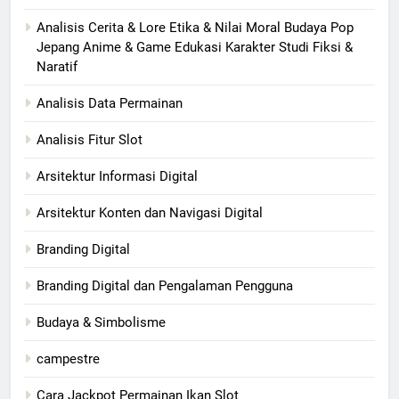
Analisis Cerita & Lore Etika & Nilai Moral Budaya Pop
Jepang Anime & Game Edukasi Karakter Studi Fiksi &
Naratif
Analisis Data Permainan
Analisis Fitur Slot
Arsitektur Informasi Digital
Arsitektur Konten dan Navigasi Digital
Branding Digital
Branding Digital dan Pengalaman Pengguna
Budaya & Simbolisme
campestre
Cara Jackpot Permainan Ikan Slot