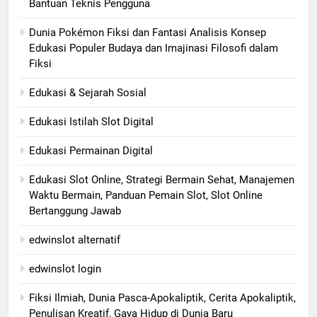
Bantuan Teknis Pengguna
Dunia Pokémon Fiksi dan Fantasi Analisis Konsep
Edukasi Populer Budaya dan Imajinasi Filosofi dalam
Fiksi
Edukasi & Sejarah Sosial
Edukasi Istilah Slot Digital
Edukasi Permainan Digital
Edukasi Slot Online, Strategi Bermain Sehat, Manajemen
Waktu Bermain, Panduan Pemain Slot, Slot Online
Bertanggung Jawab
edwinslot alternatif
edwinslot login
Fiksi Ilmiah, Dunia Pasca-Apokaliptik, Cerita Apokaliptik,
Penulisan Kreatif, Gaya Hidup di Dunia Baru