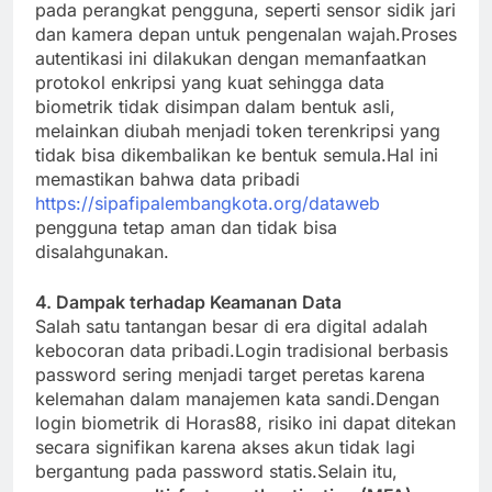
pada perangkat pengguna, seperti sensor sidik jari
dan kamera depan untuk pengenalan wajah.Proses
autentikasi ini dilakukan dengan memanfaatkan
protokol enkripsi yang kuat sehingga data
biometrik tidak disimpan dalam bentuk asli,
melainkan diubah menjadi token terenkripsi yang
tidak bisa dikembalikan ke bentuk semula.Hal ini
memastikan bahwa data pribadi
https://sipafipalembangkota.org/dataweb
pengguna tetap aman dan tidak bisa
disalahgunakan.
4. Dampak terhadap Keamanan Data
Salah satu tantangan besar di era digital adalah
kebocoran data pribadi.Login tradisional berbasis
password sering menjadi target peretas karena
kelemahan dalam manajemen kata sandi.Dengan
login biometrik di Horas88, risiko ini dapat ditekan
secara signifikan karena akses akun tidak lagi
bergantung pada password statis.Selain itu,