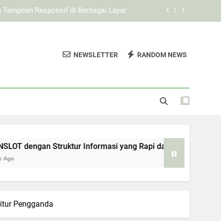
ampilan Responsif di Berbagai Layar
ur Informasi yang Rapi dan Informatif
ur Informasi yang Rapi dan Informatif
NEWSLETTER
RANDOM NEWS
ampilan Responsif di Berbagai Layar
 Bag. Solusi Filtrasi Untuk Efisiensi Maksimal.
ampilan Responsif di Berbagai Layar
ur Informasi yang Rapi dan Informatif
ur Informasi yang Rapi dan Informatif
 Struktur Informasi yang Rapi dan Informatif
LEBAH4D 
3 Weeks Ag
Fitur Pengganda