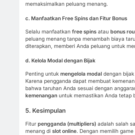
memaksimalkan peluang menang.
c.
Manfaatkan Free Spins dan Fitur Bonus
Selalu manfaatkan
free spins
atau
bonus ro
peluang menang tanpa menambah biaya tar
diterapkan, memberi Anda peluang untuk m
d.
Kelola Modal dengan Bijak
Penting untuk
mengelola modal
dengan bijak
Karena pengganda dapat membuat kemenanga
bahwa taruhan Anda sesuai dengan anggara
kemenangan
untuk memastikan Anda tetap 
5.
Kesimpulan
Fitur
pengganda (multipliers)
adalah salah sa
menang di
slot online
. Dengan memilih gam