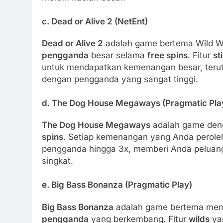
c.
Dead or Alive 2 (NetEnt)
Dead or Alive 2
adalah game bertema Wild 
pengganda
besar selama
free spins
. Fitur
st
untuk mendapatkan kemenangan besar, teru
dengan pengganda yang sangat tinggi.
d.
The Dog House Megaways (Pragmatic Pla
The Dog House Megaways
adalah game deng
spins
. Setiap kemenangan yang Anda perol
pengganda hingga 3x, memberi Anda peluan
singkat.
e.
Big Bass Bonanza (Pragmatic Play)
Big Bass Bonanza
adalah game bertema me
pengganda
yang berkembang. Fitur
wilds
yan