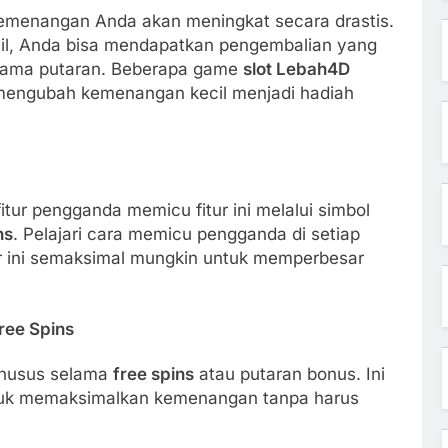
emenangan Anda akan meningkat secara drastis.
cil, Anda bisa mendapatkan pengembalian yang
ama putaran. Beberapa game
slot Lebah4D
engubah kemenangan kecil menjadi hadiah
tur pengganda memicu fitur ini melalui simbol
ns
. Pelajari cara memicu pengganda di setiap
r ini semaksimal mungkin untuk memperbesar
ee Spins
husus selama
free spins
atau putaran bonus. Ini
tuk memaksimalkan kemenangan tanpa harus