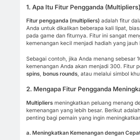
1.
Apa Itu Fitur Pengganda (Multipliers
Fitur pengganda (multipliers)
adalah fitur d
Anda untuk dikalikan beberapa kali lipat, bia
pada game dan fiturnya. Fitur ini sangat m
kemenangan kecil menjadi hadiah yang jauh l
Sebagai contoh, jika Anda menang sebesar 1
kemenangan Anda akan menjadi 300. Fitur p
spins
,
bonus rounds
, atau melalui simbol kh
2.
Mengapa Fitur Pengganda Meningk
Multipliers
meningkatkan peluang menang de
kemenangan yang lebih besar. Berikut adalah
penting bagi pemain yang ingin meningkatk
a.
Meningkatkan Kemenangan dengan Cepa