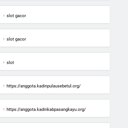
slot gacor
slot gacor
slot
https://anggota.kadinpulausebetul.org/
https://anggota.kadinkabpasangkayu.org/