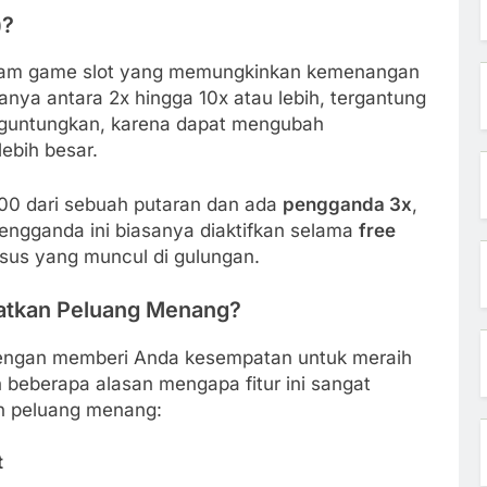
)?
alam game slot yang memungkinkan kemenangan
sanya antara 2x hingga 10x atau lebih, tergantung
enguntungkan, karena dapat mengubah
ebih besar.
00 dari sebuah putaran dan ada
pengganda 3x
,
engganda ini biasanya diaktifkan selama
free
usus yang muncul di gulungan.
atkan Peluang Menang?
ngan memberi Anda kesempatan untuk meraih
 beberapa alasan mengapa fitur ini sangat
an peluang menang:
t