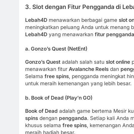
3.
Slot dengan Fitur Pengganda di Le
Lebah4D
menawarkan berbagai game
slot o
meningkatkan peluang Anda untuk menang be
Lebah4D
yang menawarkan
fitur penggand
a.
Gonzo’s Quest (NetEnt)
Gonzo’s Quest
adalah salah satu
slot online
p
menawarkan fitur
Avalanche Reels
dan
peng
Selama
free spins
, pengganda meningkat hin
untuk meraih kemenangan yang lebih besar.
b.
Book of Dead (Play’n GO)
Book of Dead
adalah game bertema Mesir k
spins
dengan
pengganda
. Setiap kali Anda
khusus selama
free spins
, kemenangan Anda
meraih hadiah besar.