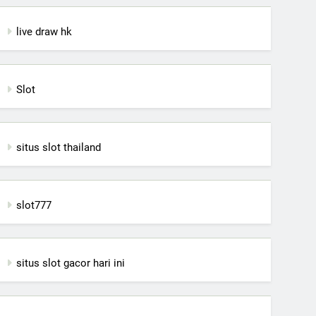
live draw hk
Slot
situs slot thailand
slot777
situs slot gacor hari ini