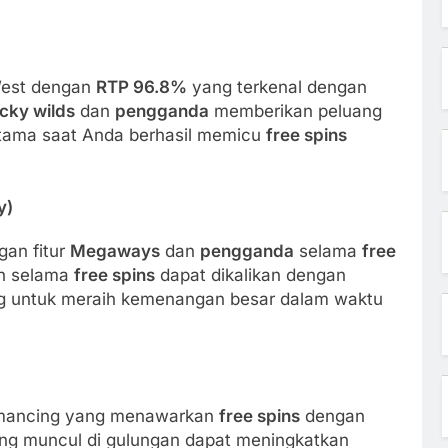
West dengan
RTP 96.8%
yang terkenal dengan
icky wilds
dan
pengganda
memberikan peluang
tama saat Anda berhasil memicu
free spins
y)
an fitur
Megaways
dan
pengganda
selama
free
eh selama
free spins
dapat dikalikan dengan
g untuk meraih kemenangan besar dalam waktu
mancing yang menawarkan
free spins
dengan
g muncul di gulungan dapat meningkatkan