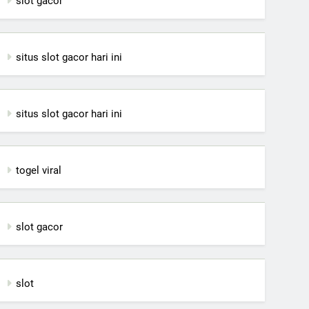
slot gacor
situs slot gacor hari ini
situs slot gacor hari ini
togel viral
slot gacor
slot