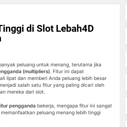
inggi di Slot Lebah4D
a
anyak peluang untuk menang, terutama jika
engganda (multipliers)
. Fitur ini dapat
i lipat dan memberi Anda peluang lebih besar
enjadi salah satu fitur yang paling dicari oleh
n mereka dari slot.
fitur pengganda
bekerja, mengapa fitur ini sangat
memanfaatkan peluang menang lebih tinggi
.