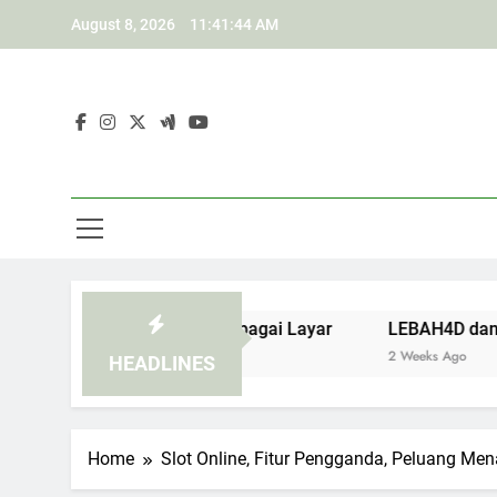
Skip
August 8, 2026
11:41:45 AM
to
content
CN 
Dapatkan P
Responsif di Berbagai Layar
LEBAH4D dan Dukungan Ta
2 Weeks Ago
HEADLINES
Home
Slot Online, Fitur Pengganda, Peluang Me