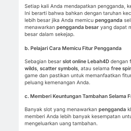
Setiap kali Anda mendapatkan pengganda, k
Ini berarti bahwa bahkan dengan taruhan ke
lebih besar jika Anda memicu
pengganda
sel
menawarkan
pengganda besar
yang dapat m
besar dalam sekejap.
b.
Pelajari Cara Memicu Fitur Pengganda
Sebagian besar
slot online Lebah4D
dengan fi
wilds
,
scatter symbols
, atau selama
free spi
game dan pastikan untuk memanfaatkan fitu
peluang kemenangan Anda.
c.
Memberi Keuntungan Tambahan Selama Fr
Banyak slot yang menawarkan
pengganda
k
memberi Anda lebih banyak kesempatan un
mengeluarkan uang tambahan.