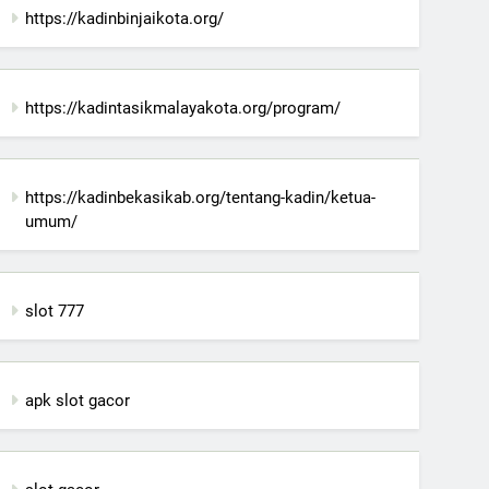
https://kadinbinjaikota.org/
https://kadintasikmalayakota.org/program/
https://kadinbekasikab.org/tentang-kadin/ketua-
umum/
slot 777
apk slot gacor