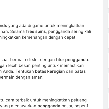
unds
yang ada di game untuk meningkatkan
uhan. Selama
free spins
, pengganda sering kali
eningkatkan kemenangan dengan cepat.
 saat bermain di slot dengan
fitur pengganda
.
n lebih besar, penting untuk memastikan
n Anda. Tentukan
batas kerugian
dan
batas
bermain dengan aman.
tu cara terbaik untuk meningkatkan peluang
e yang menawarkan
pengganda
besar, seperti