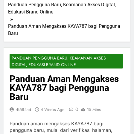
Panduan Pengguna Baru, Keamanan Akses Digital,
Edukasi Brand Online
Panduan Aman Mengakses KAYA787 bagi Pengguna
Baru
PANDUAN PENGGUNA BARU, KEAMANAN AKSES
DIGITAL, EDUKASI BRAND ONLINE
Panduan Aman Mengakses
KAYA787 bagi Pengguna
Baru
0
4f584ad
4 Weeks Ago
15 Mins
Panduan aman mengakses KAYA787 bagi
pengguna baru, mulai dari verifikasi halaman,