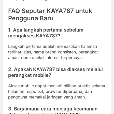
FAQ Seputar KAYA787 untuk
Pengguna Baru
1. Apa langkah pertama sebelum
mengakses KAYA787?
Langkah pertama adalah memastikan halaman
terlihat jelas, nama brand konsisten, perangkat
aman, dan koneksi internet terpercaya.
2. Apakah KAYA787 bisa diakses melalui
perangkat mobile?
Akses mobile dapat menjadi pilihan praktis selama
halaman responsif, browser diperbarui, dan
pengguna memakai jaringan yang aman.
3. Bagaimana cara menjaga keamanan