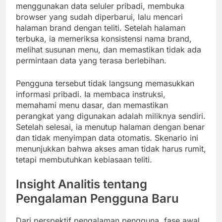
menggunakan data seluler pribadi, membuka
browser yang sudah diperbarui, lalu mencari
halaman brand dengan teliti. Setelah halaman
terbuka, ia memeriksa konsistensi nama brand,
melihat susunan menu, dan memastikan tidak ada
permintaan data yang terasa berlebihan.
Pengguna tersebut tidak langsung memasukkan
informasi pribadi. Ia membaca instruksi,
memahami menu dasar, dan memastikan
perangkat yang digunakan adalah miliknya sendiri.
Setelah selesai, ia menutup halaman dengan benar
dan tidak menyimpan data otomatis. Skenario ini
menunjukkan bahwa akses aman tidak harus rumit,
tetapi membutuhkan kebiasaan teliti.
Insight Analitis tentang
Pengalaman Pengguna Baru
Dari perspektif pengalaman pengguna, fase awal