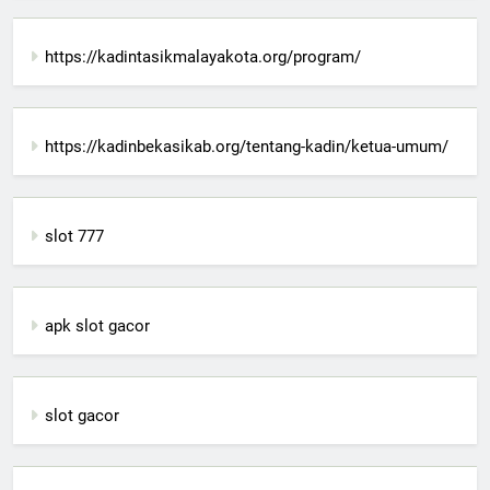
https://kadintasikmalayakota.org/program/
https://kadinbekasikab.org/tentang-kadin/ketua-umum/
slot 777
apk slot gacor
slot gacor