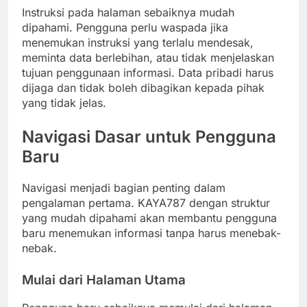
Instruksi pada halaman sebaiknya mudah
dipahami. Pengguna perlu waspada jika
menemukan instruksi yang terlalu mendesak,
meminta data berlebihan, atau tidak menjelaskan
tujuan penggunaan informasi. Data pribadi harus
dijaga dan tidak boleh dibagikan kepada pihak
yang tidak jelas.
Navigasi Dasar untuk Pengguna
Baru
Navigasi menjadi bagian penting dalam
pengalaman pertama. KAYA787 dengan struktur
yang mudah dipahami akan membantu pengguna
baru menemukan informasi tanpa harus menebak-
nebak.
Mulai dari Halaman Utama