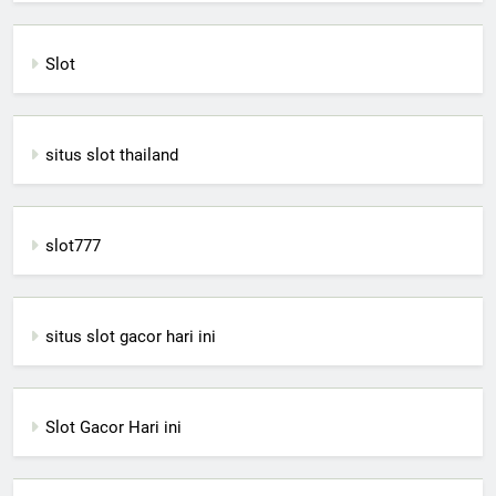
Slot
situs slot thailand
slot777
situs slot gacor hari ini
Slot Gacor Hari ini