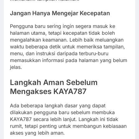
Jangan Hanya Mengejar Kecepatan
Pengguna baru sering ingin segera masuk ke
halaman utama, tetapi kecepatan tidak boleh
mengalahkan keamanan. Lebih baik meluangkan
waktu beberapa detik untuk memeriksa tampilan,
menu, dan instruksi daripada terburu-buru
memasukkan informasi pada halaman yang belum
jelas.
Langkah Aman Sebelum
Mengakses KAYA787
Ada beberapa langkah dasar yang dapat
dilakukan pengguna baru sebelum membuka
KAYA787 secara lebih lanjut. Langkah ini tidak
rumit, tetapi penting untuk membangun kebiasaan
akses yang lebih aman.