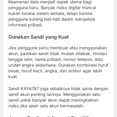
Keamanan data menjadi aspek utama bagi
pengguna baru. Banyak risiko digital muncul
bukan karena sistem semata, tetapi karena
pengguna kurang hati-hati dalam mengelola
informasi pribadi.
Gunakan Sandi yang Kuat
Jika pengguna perlu membuat atau menggunakan
akun, pastikan sandi tidak mudah ditebak. Hindari
tanggal lahir, nama pribadi, nomor telepon, atau
urutan angka sederhana. Gunakan kombinasi huruf
besar, huruf kecil, angka, dan simbol agar lebih
kuat.
Sandi KAYA787 juga sebaiknya tidak sama dengan
sandi akun penting lainnya. Menggunakan satu
sandi untuk banyak akun dapat meningkatkan
risiko jika salah satu akun bermasalah.