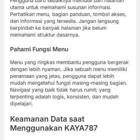
Pengguna baru sebaiknya memulai dari halaman
utama untuk memahami susunan informasi.
Perhatikan menu, bagian panduan, tombol akses,
dan informasi yang tersedia. Jangan langsung
berpindah ke banyak halaman jika belum
memahami struktur dasarnya.
Pahami Fungsi Menu
Menu yang ringkas membantu pengguna bergerak
dengan lebih nyaman. Jika sebuah menu memiliki
penamaan yang jelas, pengguna dapat lebih
mudah mengetahui fungsi masing-masing bagian.
Navigasi yang baik tidak harus rumit; yang
terpenting adalah logis, konsisten, dan mudah
dipelajari.
Keamanan Data saat
Menggunakan KAYA787