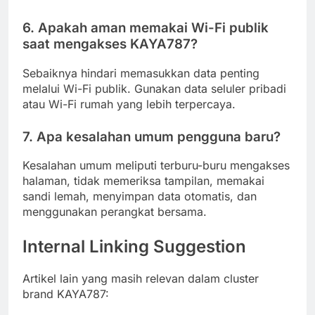
6. Apakah aman memakai Wi-Fi publik
saat mengakses KAYA787?
Sebaiknya hindari memasukkan data penting
melalui Wi-Fi publik. Gunakan data seluler pribadi
atau Wi-Fi rumah yang lebih terpercaya.
7. Apa kesalahan umum pengguna baru?
Kesalahan umum meliputi terburu-buru mengakses
halaman, tidak memeriksa tampilan, memakai
sandi lemah, menyimpan data otomatis, dan
menggunakan perangkat bersama.
Internal Linking Suggestion
Artikel lain yang masih relevan dalam cluster
brand KAYA787: