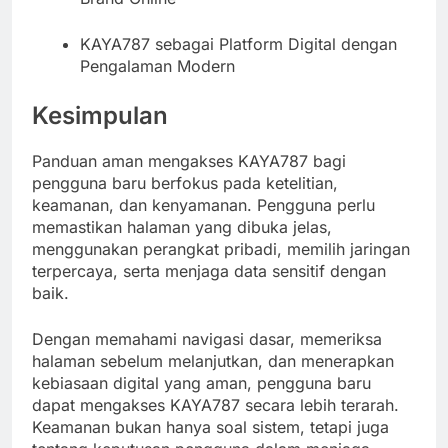
KAYA787 sebagai Platform Digital dengan
Pengalaman Modern
Kesimpulan
Panduan aman mengakses KAYA787 bagi
pengguna baru berfokus pada ketelitian,
keamanan, dan kenyamanan. Pengguna perlu
memastikan halaman yang dibuka jelas,
menggunakan perangkat pribadi, memilih jaringan
terpercaya, serta menjaga data sensitif dengan
baik.
Dengan memahami navigasi dasar, memeriksa
halaman sebelum melanjutkan, dan menerapkan
kebiasaan digital yang aman, pengguna baru
dapat mengakses KAYA787 secara lebih terarah.
Keamanan bukan hanya soal sistem, tetapi juga