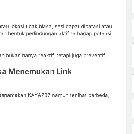
tau lokasi tidak biasa, sesi dapat dibatasi atau
an bentuk perlindungan aktif terhadap potensi
ukan hanya reaktif, tetapi juga preventif.
ika Menemukan Link
snamakan KAYA787 namun terlihat berbeda,
.