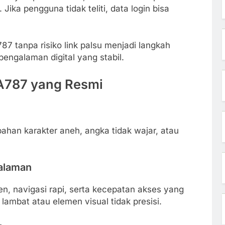
Jika pengguna tidak teliti, data login bisa
 tanpa risiko link palsu menjadi langkah
ngalaman digital yang stabil.
A787 yang Resmi
ahan karakter aneh, angka tidak wajar, atau
Halaman
en, navigasi rapi, serta kecepatan akses yang
ng lambat atau elemen visual tidak presisi.