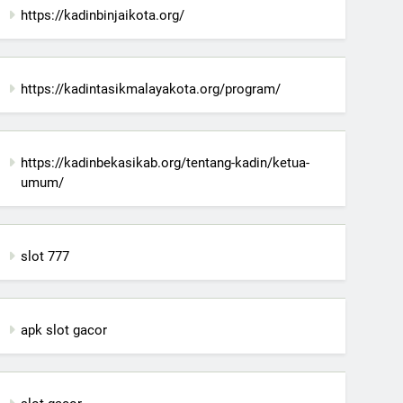
https://kadinbinjaikota.org/
https://kadintasikmalayakota.org/program/
https://kadinbekasikab.org/tentang-kadin/ketua-
umum/
slot 777
apk slot gacor