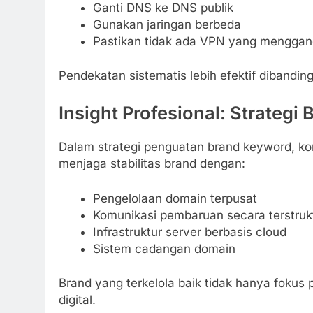
Ganti DNS ke DNS publik
Gunakan jaringan berbeda
Pastikan tidak ada VPN yang menggan
Pendekatan sistematis lebih efektif dibandin
Insight Profesional: Strategi
Dalam strategi penguatan brand keyword, kon
menjaga stabilitas brand dengan:
Pengelolaan domain terpusat
Komunikasi pembaruan secara terstruk
Infrastruktur server berbasis cloud
Sistem cadangan domain
Brand yang terkelola baik tidak hanya fokus
digital.