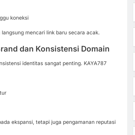
ggu koneksi
g langsung mencari link baru secara acak.
 Brand dan Konsistensi Domain
sistensi identitas sangat penting. KAYA787
tur
 pada ekspansi, tetapi juga pengamanan reputasi