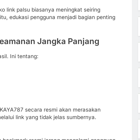
o link palsu biasanya meningkat seiring
itu, edukasi pengguna menjadi bagian penting
.
eamanan Jangka Panjang
l. Ini tentang:
KAYA787 secara resmi akan merasakan
lalui link yang tidak jelas sumbernya.