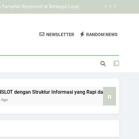
ampilan Responsif di Berbagai Layar
ur Informasi yang Rapi dan Informatif
ur Informasi yang Rapi dan Informatif
NEWSLETTER
RANDOM NEWS
ampilan Responsif di Berbagai Layar
 Bag. Solusi Filtrasi Untuk Efisiensi Maksimal.
ampilan Responsif di Berbagai Layar
ur Informasi yang Rapi dan Informatif
ur Informasi yang Rapi dan Informatif
Struktur Informasi yang Rapi dan Informatif
LEBAH4D 
3 Weeks Ag