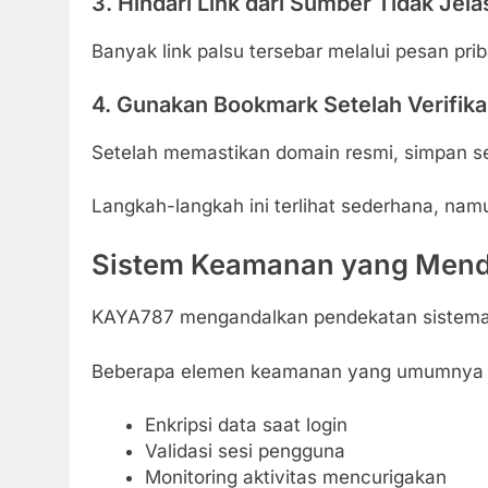
3. Hindari Link dari Sumber Tidak Jela
Banyak link palsu tersebar melalui pesan pri
4. Gunakan Bookmark Setelah Verifika
Setelah memastikan domain resmi, simpan s
Langkah-langkah ini terlihat sederhana, nam
Sistem Keamanan yang Men
KAYA787 mengandalkan pendekatan sistemat
Beberapa elemen keamanan yang umumnya di
Enkripsi data saat login
Validasi sesi pengguna
Monitoring aktivitas mencurigakan