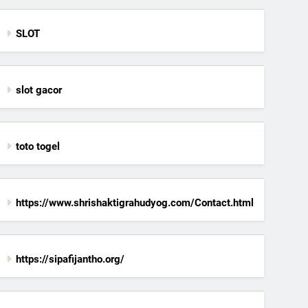
SLOT
slot gacor
toto togel
https://www.shrishaktigrahudyog.com/Contact.html
https://sipafijantho.org/