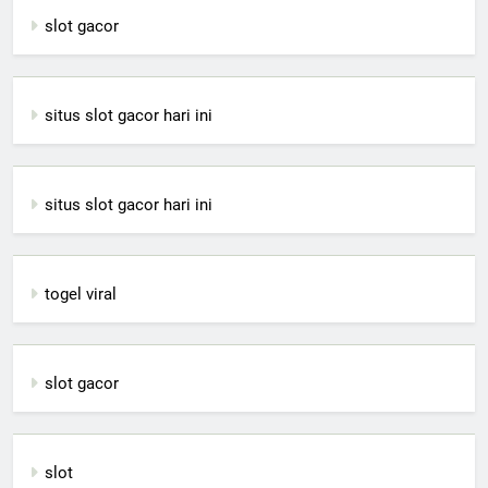
slot gacor
situs slot gacor hari ini
situs slot gacor hari ini
togel viral
slot gacor
slot