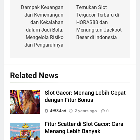
navigation
Dampak Keuangan
Temukan Slot
dari Kemenangan
Tergacor Terbaru di
dan Kekalahan
HORAS88 dan
dalam Judi Bola:
Menangkan Jackpot
Mengelola Risiko
Besar di Indonesia
dan Pengaruhnya
Related News
Slot Gacor: Menang Lebih Cepat
dengan Fitur Bonus
4f584ad
2 years ago
0
Fitur Scatter di Slot Gacor: Cara
Menang Lebih Banyak