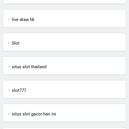
live draw hk
Slot
situs slot thailand
slot777
situs slot gacor hari ini