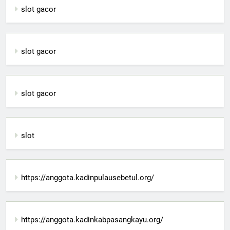
slot gacor
slot gacor
slot gacor
slot
https://anggota.kadinpulausebetul.org/
https://anggota.kadinkabpasangkayu.org/