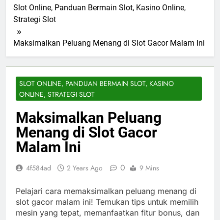
Slot Online, Panduan Bermain Slot, Kasino Online,
Strategi Slot
Maksimalkan Peluang Menang di Slot Gacor Malam Ini
SLOT ONLINE, PANDUAN BERMAIN SLOT, KASINO
ONLINE, STRATEGI SLOT
Maksimalkan Peluang
Menang di Slot Gacor
Malam Ini
0
4f584ad
2 Years Ago
9 Mins
Pelajari cara memaksimalkan peluang menang di
slot gacor malam ini! Temukan tips untuk memilih
mesin yang tepat, memanfaatkan fitur bonus, dan