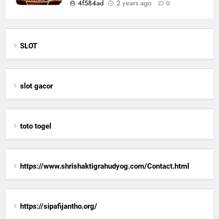
4f584ad
2 years ago
0
SLOT
slot gacor
toto togel
https://www.shrishaktigrahudyog.com/Contact.html
https://sipafijantho.org/