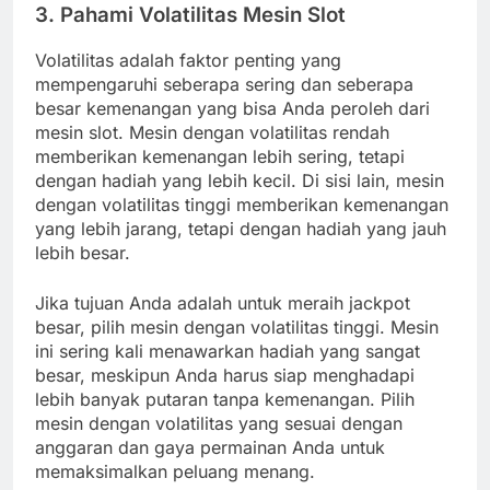
3.
Pahami Volatilitas Mesin Slot
Volatilitas adalah faktor penting yang
mempengaruhi seberapa sering dan seberapa
besar kemenangan yang bisa Anda peroleh dari
mesin slot. Mesin dengan volatilitas rendah
memberikan kemenangan lebih sering, tetapi
dengan hadiah yang lebih kecil. Di sisi lain, mesin
dengan volatilitas tinggi memberikan kemenangan
yang lebih jarang, tetapi dengan hadiah yang jauh
lebih besar.
Jika tujuan Anda adalah untuk meraih jackpot
besar, pilih mesin dengan volatilitas tinggi. Mesin
ini sering kali menawarkan hadiah yang sangat
besar, meskipun Anda harus siap menghadapi
lebih banyak putaran tanpa kemenangan. Pilih
mesin dengan volatilitas yang sesuai dengan
anggaran dan gaya permainan Anda untuk
memaksimalkan peluang menang.