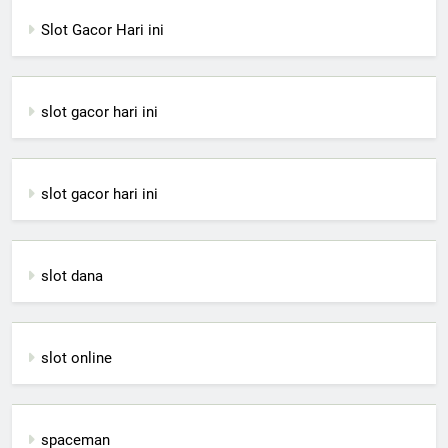
Slot Gacor Hari ini
slot gacor hari ini
slot gacor hari ini
slot dana
slot online
spaceman