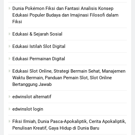
Dunia Pokémon Fiksi dan Fantasi Analisis Konsep
Edukasi Populer Budaya dan Imajinasi Filosofi dalam
Fiksi
Edukasi & Sejarah Sosial
Edukasi Istilah Slot Digital
Edukasi Permainan Digital
Edukasi Slot Online, Strategi Bermain Sehat, Manajemen
Waktu Bermain, Panduan Pemain Slot, Slot Online
Bertanggung Jawab
edwinslot alternatif
edwinslot login
Fiksi Ilmiah, Dunia Pasca-Apokaliptik, Cerita Apokaliptik,
Penulisan Kreatif, Gaya Hidup di Dunia Baru