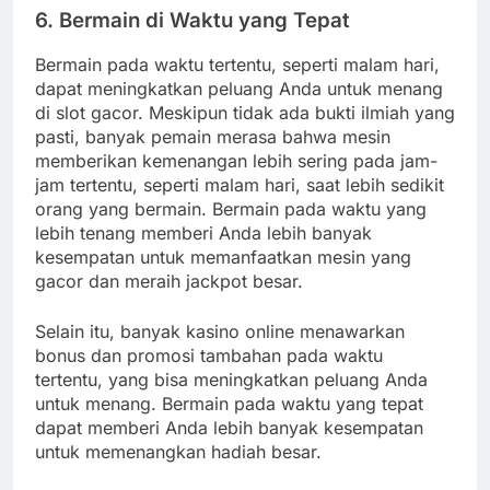
6.
Bermain di Waktu yang Tepat
Bermain pada waktu tertentu, seperti malam hari,
dapat meningkatkan peluang Anda untuk menang
di slot gacor. Meskipun tidak ada bukti ilmiah yang
pasti, banyak pemain merasa bahwa mesin
memberikan kemenangan lebih sering pada jam-
jam tertentu, seperti malam hari, saat lebih sedikit
orang yang bermain. Bermain pada waktu yang
lebih tenang memberi Anda lebih banyak
kesempatan untuk memanfaatkan mesin yang
gacor dan meraih jackpot besar.
Selain itu, banyak kasino online menawarkan
bonus dan promosi tambahan pada waktu
tertentu, yang bisa meningkatkan peluang Anda
untuk menang. Bermain pada waktu yang tepat
dapat memberi Anda lebih banyak kesempatan
untuk memenangkan hadiah besar.