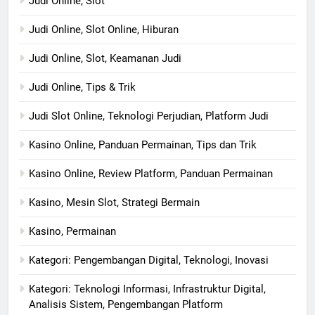
Judi Online, Slot
Judi Online, Slot Online, Hiburan
Judi Online, Slot, Keamanan Judi
Judi Online, Tips & Trik
Judi Slot Online, Teknologi Perjudian, Platform Judi
Kasino Online, Panduan Permainan, Tips dan Trik
Kasino Online, Review Platform, Panduan Permainan
Kasino, Mesin Slot, Strategi Bermain
Kasino, Permainan
Kategori: Pengembangan Digital, Teknologi, Inovasi
Kategori: Teknologi Informasi, Infrastruktur Digital,
Analisis Sistem, Pengembangan Platform