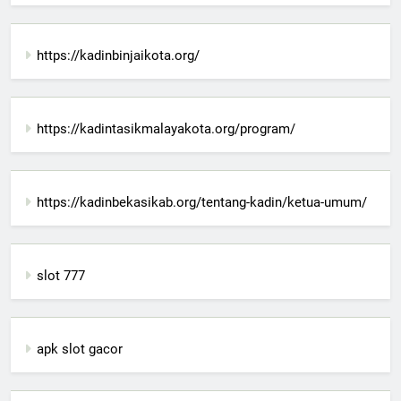
https://kadinbinjaikota.org/
https://kadintasikmalayakota.org/program/
https://kadinbekasikab.org/tentang-kadin/ketua-umum/
slot 777
apk slot gacor