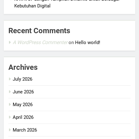
Kebutuhan Digital
Recent Comments
A WordPress Commenter
on
Hello world!
Archives
July 2026
June 2026
May 2026
April 2026
March 2026