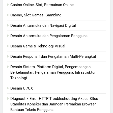
Casino Online, Slot, Permainan Online
Casino, Slot Games, Gambling
Desain Antarmuka dan Navigasi Digital
Desain Antarmuka dan Pengalaman Pengguna
Desain Game & Teknologi Visual
Desain Responsif dan Pengalaman Multi-Perangkat
Desain Sistem, Platform Digital, Pengembangan
Berkelanjutan, Pengalaman Pengguna, Infrastruktur
Teknologi
Desain UI/UX
Diagnostik Error HTTP Troubleshooting Akses Situs
Stabilitas Koneksi dan Jaringan Perbaikan Browser
Bantuan Teknis Pengguna