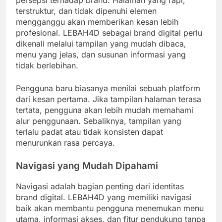
persepsi terhadap brand. Halaman yang rapi,
terstruktur, dan tidak dipenuhi elemen
mengganggu akan memberikan kesan lebih
profesional. LEBAH4D sebagai brand digital perlu
dikenali melalui tampilan yang mudah dibaca,
menu yang jelas, dan susunan informasi yang
tidak berlebihan.
Pengguna baru biasanya menilai sebuah platform
dari kesan pertama. Jika tampilan halaman terasa
tertata, pengguna akan lebih mudah memahami
alur penggunaan. Sebaliknya, tampilan yang
terlalu padat atau tidak konsisten dapat
menurunkan rasa percaya.
Navigasi yang Mudah Dipahami
Navigasi adalah bagian penting dari identitas
brand digital. LEBAH4D yang memiliki navigasi
baik akan membantu pengguna menemukan menu
utama, informasi akses, dan fitur pendukung tanpa