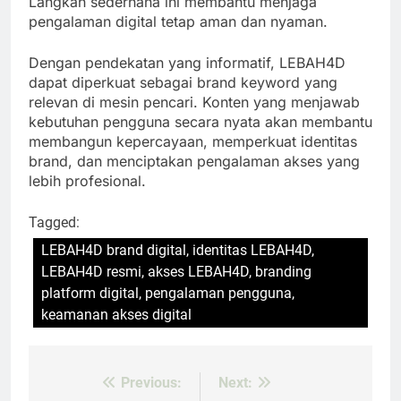
Langkah sederhana ini membantu menjaga
pengalaman digital tetap aman dan nyaman.
Dengan pendekatan yang informatif, LEBAH4D
dapat diperkuat sebagai brand keyword yang
relevan di mesin pencari. Konten yang menjawab
kebutuhan pengguna secara nyata akan membantu
membangun kepercayaan, memperkuat identitas
brand, dan menciptakan pengalaman akses yang
lebih profesional.
Tagged:
LEBAH4D brand digital, identitas LEBAH4D,
LEBAH4D resmi, akses LEBAH4D, branding
platform digital, pengalaman pengguna,
keamanan akses digital
Previous:
Next:
Post