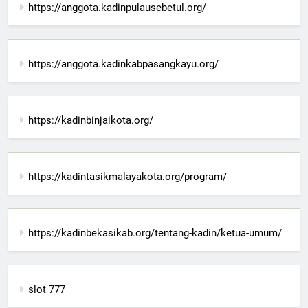
https://anggota.kadinpulausebetul.org/
https://anggota.kadinkabpasangkayu.org/
https://kadinbinjaikota.org/
https://kadintasikmalayakota.org/program/
https://kadinbekasikab.org/tentang-kadin/ketua-umum/
slot 777