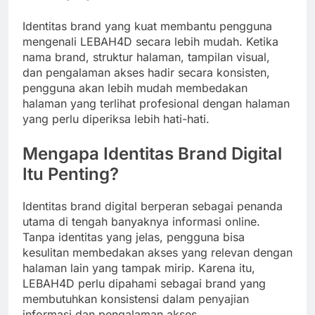
Identitas brand yang kuat membantu pengguna
mengenali LEBAH4D secara lebih mudah. Ketika
nama brand, struktur halaman, tampilan visual,
dan pengalaman akses hadir secara konsisten,
pengguna akan lebih mudah membedakan
halaman yang terlihat profesional dengan halaman
yang perlu diperiksa lebih hati-hati.
Mengapa Identitas Brand Digital
Itu Penting?
Identitas brand digital berperan sebagai penanda
utama di tengah banyaknya informasi online.
Tanpa identitas yang jelas, pengguna bisa
kesulitan membedakan akses yang relevan dengan
halaman lain yang tampak mirip. Karena itu,
LEBAH4D perlu dipahami sebagai brand yang
membutuhkan konsistensi dalam penyajian
informasi dan pengalaman akses.