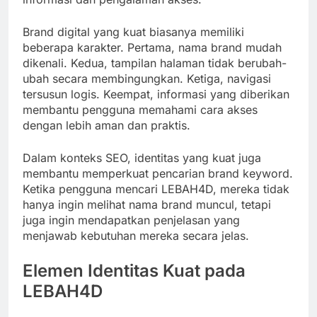
Brand digital yang kuat biasanya memiliki
beberapa karakter. Pertama, nama brand mudah
dikenali. Kedua, tampilan halaman tidak berubah-
ubah secara membingungkan. Ketiga, navigasi
tersusun logis. Keempat, informasi yang diberikan
membantu pengguna memahami cara akses
dengan lebih aman dan praktis.
Dalam konteks SEO, identitas yang kuat juga
membantu memperkuat pencarian brand keyword.
Ketika pengguna mencari LEBAH4D, mereka tidak
hanya ingin melihat nama brand muncul, tetapi
juga ingin mendapatkan penjelasan yang
menjawab kebutuhan mereka secara jelas.
Elemen Identitas Kuat pada
LEBAH4D