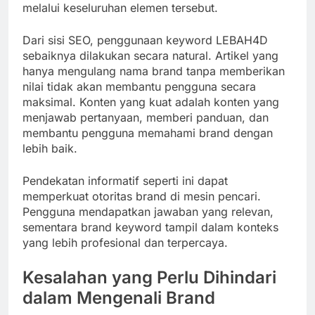
melalui keseluruhan elemen tersebut.
Dari sisi SEO, penggunaan keyword LEBAH4D
sebaiknya dilakukan secara natural. Artikel yang
hanya mengulang nama brand tanpa memberikan
nilai tidak akan membantu pengguna secara
maksimal. Konten yang kuat adalah konten yang
menjawab pertanyaan, memberi panduan, dan
membantu pengguna memahami brand dengan
lebih baik.
Pendekatan informatif seperti ini dapat
memperkuat otoritas brand di mesin pencari.
Pengguna mendapatkan jawaban yang relevan,
sementara brand keyword tampil dalam konteks
yang lebih profesional dan terpercaya.
Kesalahan yang Perlu Dihindari
dalam Mengenali Brand