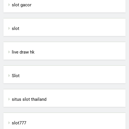
slot gacor
slot
live draw hk
Slot
situs slot thailand
slot777