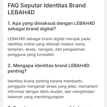
FAQ Seputar Identitas Brand
LEBAH4D
1. Apa yang dimaksud dengan LEBAH4D
sebagai brand digital?
LEBAH4D sebagai brand digital merujuk pada
identitas online yang dikenali melalui nama,
tampilan, akses, navigasi, dan pengalaman
pengguna yang konsisten.
2. Mengapa identitas brand LEBAH4D
penting?
Identitas brand penting karena membantu
pengguna mengenali akses yang jelas, memahami
informasi dengan lebih mudah, dan menghindari
halaman yang membingungkan.