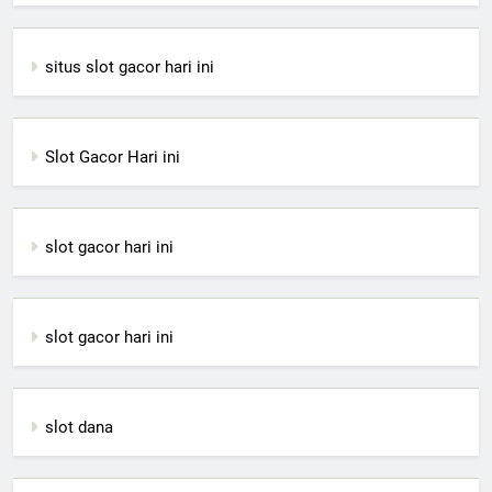
situs slot gacor hari ini
Slot Gacor Hari ini
slot gacor hari ini
slot gacor hari ini
slot dana