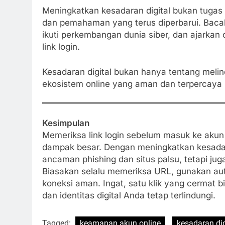
Meningkatkan kesadaran digital bukan tugas 
dan pemahaman yang terus diperbarui. Baca
ikuti perkembangan dunia siber, dan ajarkan
link login.
Kesadaran digital bukan hanya tentang melin
ekosistem online yang aman dan terpercaya
Kesimpulan
Memeriksa link login sebelum masuk ke aku
dampak besar. Dengan meningkatkan kesadaran
ancaman phishing dan situs palsu, tetapi j
Biasakan selalu memeriksa URL, gunakan aute
koneksi aman. Ingat, satu klik yang cermat b
dan identitas digital Anda tetap terlindungi.
Tagged:
keamanan akun online
kesadaran dig