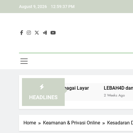
Skip
August 9, 2026
12:59:38 PM
to
content
CN 
Dapatkan P
Responsif di Berbagai Layar
LEBAH4D dan Dukungan Ta
2 Weeks Ago
HEADLINES
Home
Keamanan & Privasi Online
Kesadaran D