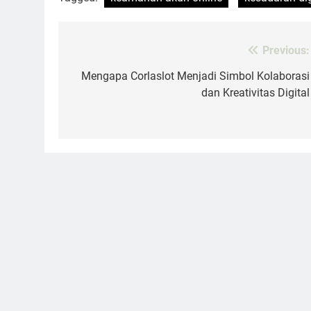
Previous:
Post
navigation
Mengapa Corlaslot Menjadi Simbol Kolaborasi
dan Kreativitas Digital