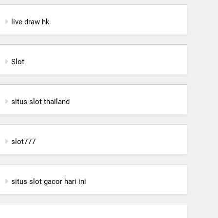
live draw hk
Slot
situs slot thailand
slot777
situs slot gacor hari ini