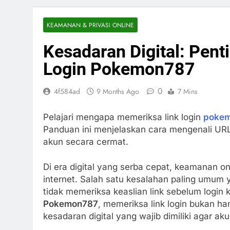
KEAMANAN & PRIVASI ONLINE
Kesadaran Digital: Pen
Login Pokemon787
0
4f584ad
9 Months Ago
7 Mins
Pelajari mengapa memeriksa link login
poke
Panduan ini menjelaskan cara mengenali URL
akun secara cermat.
Di era digital yang serba cepat, keamanan o
internet. Salah satu kesalahan paling umum 
tidak memeriksa keaslian link sebelum login 
Pokemon787
, memeriksa link login bukan ha
kesadaran digital yang wajib dimiliki agar ak