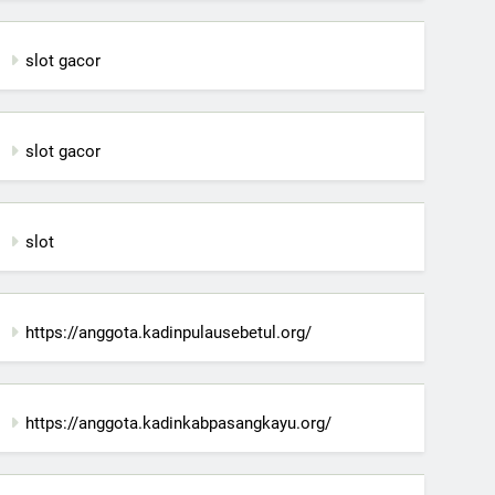
slot gacor
slot gacor
slot
https://anggota.kadinpulausebetul.org/
https://anggota.kadinkabpasangkayu.org/