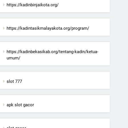
https://kadinbinjaikota.org/
https://kadintasikmalayakota.org/program/
https://kadinbekasikab.org/tentang-kadin/ketua-
umum/
slot 777
apk slot gacor