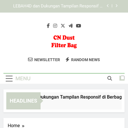
Skip
EDWINSLOT dengan Struktur Informasi yang Rapi
to
dan Informatif
content
LEBAH4D dengan Struktur Informasi yang Rapi
dan Informatif
EDWINSLOT dan Dukungan Tampilan Responsif di
Berbagai Layar
LEBAH4D dan Dukungan Tampilan Responsif di
Berbagai Layar
CN Dust Filter
Dapatkan Produk Filter Berkualitas
EDWINSLOT dengan Struktur Informasi yang Rapi
NEWSLETTER
RANDOM NEWS
dan Informatif
Bag
Untuk Industri Anda Dari CN Dust Filter
LEBAH4D dengan Struktur Informasi yang Rapi
Bag. Solusi Filtrasi Untuk Efisiensi
dan Informatif
MENU
Maksimal.
WINSLOT dan Dukungan Tampilan Responsif di Berbagai Laya
HEADLINES
Week Ago
Home