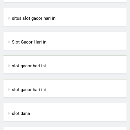
situs slot gacor hari ini
Slot Gacor Hari ini
slot gacor hari ini
slot gacor hari ini
slot dana