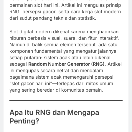
permainan slot hari ini. Artikel ini mengulas prinsip
RNG, persepsi gacor, serta cara kerja slot modern
dari sudut pandang teknis dan statistik.
Slot digital modern dikenal karena menghadirkan
hiburan berbasis visual, suara, dan fitur interaktif.
Namun di balik semua elemen tersebut, ada satu
komponen fundamental yang mengatur jalannya
setiap putaran: sistem acak atau lebih dikenal
sebagai
Random Number Generator (RNG)
. Artikel
ini mengupas secara netral dan mendalam
bagaimana sistem acak memengaruhi persepsi
“slot gacor hari ini”—terlepas dari mitos umum
yang sering beredar di komunitas pemain.
Apa Itu RNG dan Mengapa
Penting?