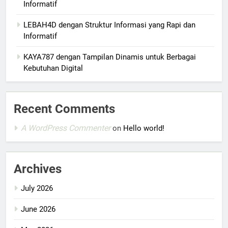
Informatif
LEBAH4D dengan Struktur Informasi yang Rapi dan
Informatif
KAYA787 dengan Tampilan Dinamis untuk Berbagai
Kebutuhan Digital
Recent Comments
A WordPress Commenter
on
Hello world!
Archives
July 2026
June 2026