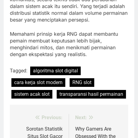
dalam sistem acak itu sendiri. Yang terjadi adalah
distribusi statistik normal dalam volume permainan
besar yang menciptakan persepsi.
Memahami prinsip kerja RNG dapat membantu
pemain membuat keputusan lebih bijak,
menghindari mitos, dan menikmati permainan
dengan ekspektasi yang realistis.
Tagged:
algoritma slot digital
cara kerja slot modern
RNG slot
sistem acak slot
transparansi hasil permainan
Previous:
Next:
Post
navigation
Sorotan Statistik
Why Gamers Are
Situs Slot Gacor
Obsessed With the