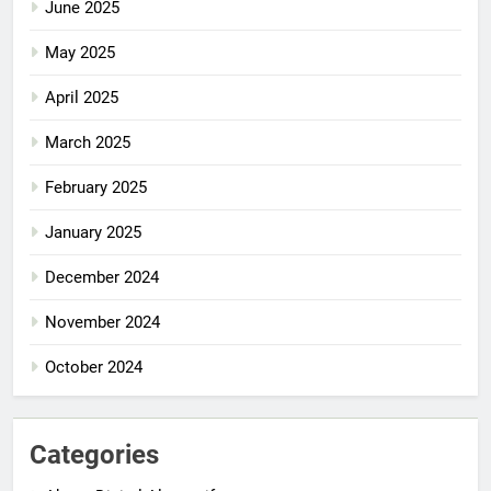
June 2025
May 2025
April 2025
March 2025
February 2025
January 2025
December 2024
November 2024
October 2024
Categories