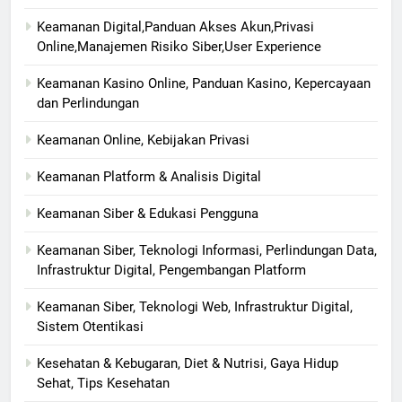
Keamanan Digital,Panduan Akses Akun,Privasi
Online,Manajemen Risiko Siber,User Experience
Keamanan Kasino Online, Panduan Kasino, Kepercayaan
dan Perlindungan
Keamanan Online, Kebijakan Privasi
Keamanan Platform & Analisis Digital
Keamanan Siber & Edukasi Pengguna
Keamanan Siber, Teknologi Informasi, Perlindungan Data,
Infrastruktur Digital, Pengembangan Platform
Keamanan Siber, Teknologi Web, Infrastruktur Digital,
Sistem Otentikasi
Kesehatan & Kebugaran, Diet & Nutrisi, Gaya Hidup
Sehat, Tips Kesehatan