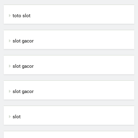
toto slot
slot gacor
slot gacor
slot gacor
slot