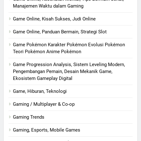
Manajemen Waktu dalam Gaming
Game Online, Kisah Sukses, Judi Online
Game Online, Panduan Bermain, Strategi Slot
Game Pokémon Karakter Pokémon Evolusi Pokémon
Teori Pokémon Anime Pokémon
Game Progression Analysis, Sistem Leveling Modern,
Pengembangan Pemain, Desain Mekanik Game,
Ekosistem Gameplay Digital
Game, Hiburan, Teknologi
Gaming / Multiplayer & Co-op
Gaming Trends
Gaming, Esports, Mobile Games