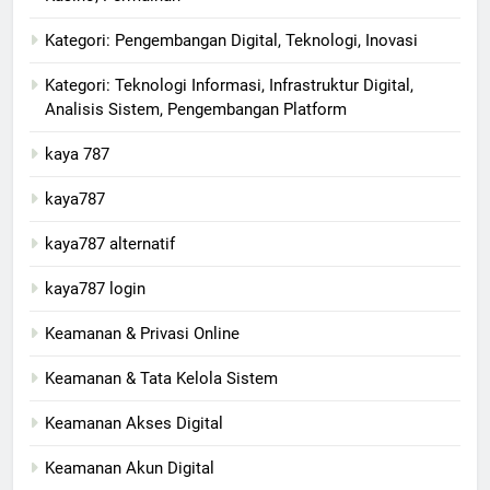
Kategori: Pengembangan Digital, Teknologi, Inovasi
Kategori: Teknologi Informasi, Infrastruktur Digital,
Analisis Sistem, Pengembangan Platform
kaya 787
kaya787
kaya787 alternatif
kaya787 login
Keamanan & Privasi Online
Keamanan & Tata Kelola Sistem
Keamanan Akses Digital
Keamanan Akun Digital