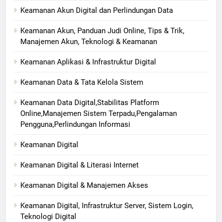
Keamanan Akun Digital dan Perlindungan Data
Keamanan Akun, Panduan Judi Online, Tips & Trik,
Manajemen Akun, Teknologi & Keamanan
Keamanan Aplikasi & Infrastruktur Digital
Keamanan Data & Tata Kelola Sistem
Keamanan Data Digital,Stabilitas Platform
Online,Manajemen Sistem Terpadu,Pengalaman
Pengguna,Perlindungan Informasi
Keamanan Digital
Keamanan Digital & Literasi Internet
Keamanan Digital & Manajemen Akses
Keamanan Digital, Infrastruktur Server, Sistem Login,
Teknologi Digital