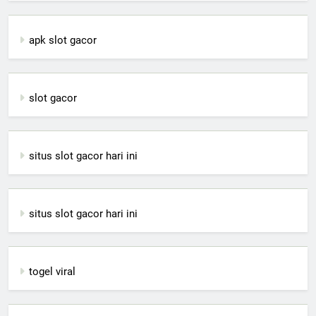
apk slot gacor
slot gacor
situs slot gacor hari ini
situs slot gacor hari ini
togel viral