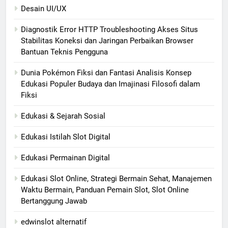
Desain UI/UX
Diagnostik Error HTTP Troubleshooting Akses Situs
Stabilitas Koneksi dan Jaringan Perbaikan Browser
Bantuan Teknis Pengguna
Dunia Pokémon Fiksi dan Fantasi Analisis Konsep
Edukasi Populer Budaya dan Imajinasi Filosofi dalam
Fiksi
Edukasi & Sejarah Sosial
Edukasi Istilah Slot Digital
Edukasi Permainan Digital
Edukasi Slot Online, Strategi Bermain Sehat, Manajemen
Waktu Bermain, Panduan Pemain Slot, Slot Online
Bertanggung Jawab
edwinslot alternatif