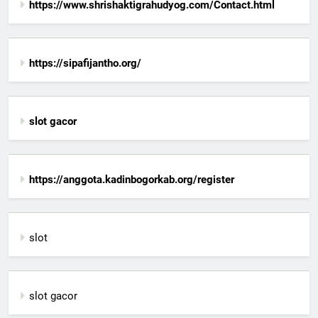
https://www.shrishaktigrahudyog.com/Contact.html
https://sipafijantho.org/
slot gacor
https://anggota.kadinbogorkab.org/register
slot
slot gacor