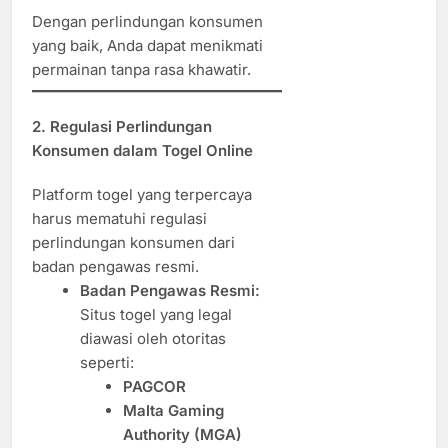
Dengan perlindungan konsumen
yang baik, Anda dapat menikmati
permainan tanpa rasa khawatir.
2. Regulasi Perlindungan
Konsumen dalam Togel Online
Platform togel yang terpercaya
harus mematuhi regulasi
perlindungan konsumen dari
badan pengawas resmi.
Badan Pengawas Resmi:
Situs togel yang legal
diawasi oleh otoritas
seperti:
PAGCOR
Malta Gaming
Authority (MGA)