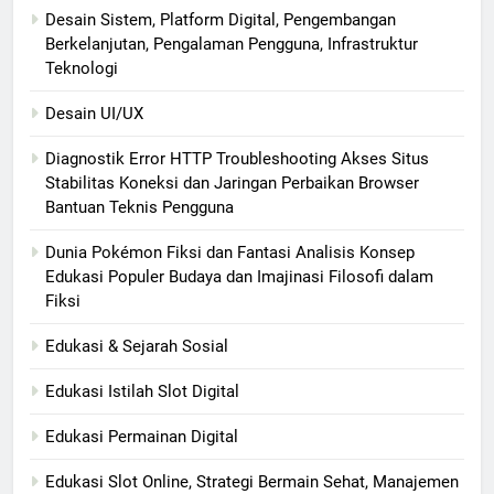
Desain Sistem, Platform Digital, Pengembangan
Berkelanjutan, Pengalaman Pengguna, Infrastruktur
Teknologi
Desain UI/UX
Diagnostik Error HTTP Troubleshooting Akses Situs
Stabilitas Koneksi dan Jaringan Perbaikan Browser
Bantuan Teknis Pengguna
Dunia Pokémon Fiksi dan Fantasi Analisis Konsep
Edukasi Populer Budaya dan Imajinasi Filosofi dalam
Fiksi
Edukasi & Sejarah Sosial
Edukasi Istilah Slot Digital
Edukasi Permainan Digital
Edukasi Slot Online, Strategi Bermain Sehat, Manajemen