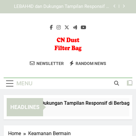
Skip
EDWINSLOT dengan Struktur Informasi yang Rapi
to
dan Informatif
content
LEBAH4D dengan Struktur Informasi yang Rapi
dan Informatif
EDWINSLOT dan Dukungan Tampilan Responsif di
Berbagai Layar
LEBAH4D dan Dukungan Tampilan Responsif di
Berbagai Layar
CN Dust Filter
Dapatkan Produk Filter Berkualitas
EDWINSLOT dengan Struktur Informasi yang Rapi
NEWSLETTER
RANDOM NEWS
dan Informatif
Bag
Untuk Industri Anda Dari CN Dust Filter
LEBAH4D dengan Struktur Informasi yang Rapi
Bag. Solusi Filtrasi Untuk Efisiensi
dan Informatif
MENU
Maksimal.
DWINSLOT dan Dukungan Tampilan Responsif di Berbagai Lay
HEADLINES
Weeks Ago
Home
Keamanan Bermain