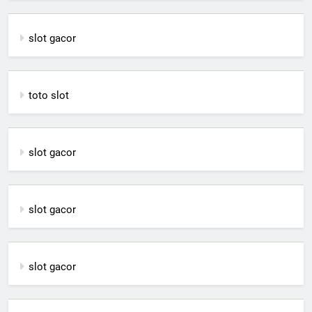
slot gacor
toto slot
slot gacor
slot gacor
slot gacor