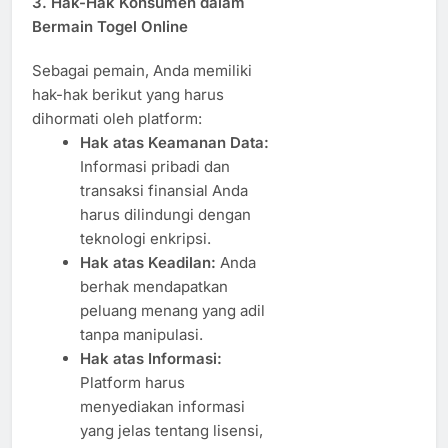
3. Hak-Hak Konsumen dalam
Bermain Togel Online
Sebagai pemain, Anda memiliki
hak-hak berikut yang harus
dihormati oleh platform:
Hak atas Keamanan Data:
Informasi pribadi dan
transaksi finansial Anda
harus dilindungi dengan
teknologi enkripsi.
Hak atas Keadilan:
Anda
berhak mendapatkan
peluang menang yang adil
tanpa manipulasi.
Hak atas Informasi:
Platform harus
menyediakan informasi
yang jelas tentang lisensi,