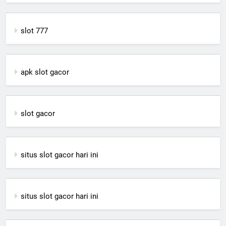
slot 777
apk slot gacor
slot gacor
situs slot gacor hari ini
situs slot gacor hari ini