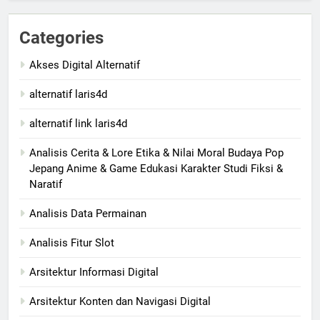
Categories
Akses Digital Alternatif
alternatif laris4d
alternatif link laris4d
Analisis Cerita & Lore Etika & Nilai Moral Budaya Pop
Jepang Anime & Game Edukasi Karakter Studi Fiksi &
Naratif
Analisis Data Permainan
Analisis Fitur Slot
Arsitektur Informasi Digital
Arsitektur Konten dan Navigasi Digital