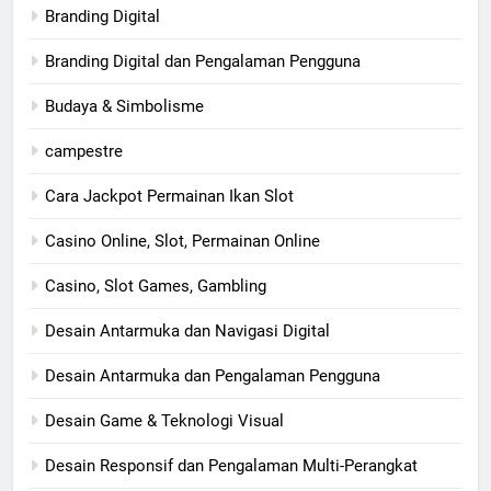
Branding Digital
Branding Digital dan Pengalaman Pengguna
Budaya & Simbolisme
campestre
Cara Jackpot Permainan Ikan Slot
Casino Online, Slot, Permainan Online
Casino, Slot Games, Gambling
Desain Antarmuka dan Navigasi Digital
Desain Antarmuka dan Pengalaman Pengguna
Desain Game & Teknologi Visual
Desain Responsif dan Pengalaman Multi-Perangkat