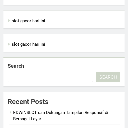
slot gacor hari ini
slot gacor hari ini
Search
SEARCH
Recent Posts
EDWINSLOT dan Dukungan Tampilan Responsif di
Berbagai Layar