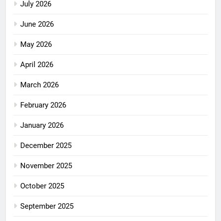
July 2026
June 2026
May 2026
April 2026
March 2026
February 2026
January 2026
December 2025
November 2025
October 2025
September 2025