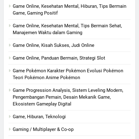
Game Online, Kesehatan Mental, Hiburan, Tips Bermain
Game, Gaming Positif
Game Online, Kesehatan Mental, Tips Bermain Sehat,
Manajemen Waktu dalam Gaming
Game Online, Kisah Sukses, Judi Online
Game Online, Panduan Bermain, Strategi Slot
Game Pokémon Karakter Pokémon Evolusi Pokémon
Teori Pokémon Anime Pokémon
Game Progression Analysis, Sistem Leveling Modern,
Pengembangan Pemain, Desain Mekanik Game,
Ekosistem Gameplay Digital
Game, Hiburan, Teknologi
Gaming / Multiplayer & Co-op