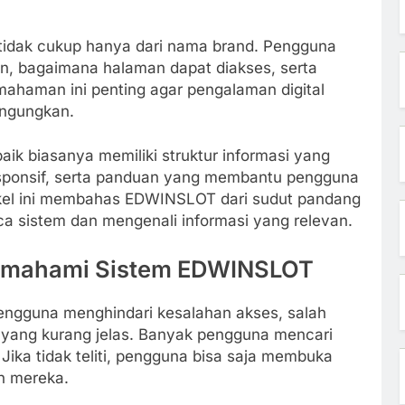
idak cukup hanya dari nama brand. Pengguna
n, bagaimana halaman dapat diakses, serta
ahaman ini penting agar pengalaman digital
ingungkan.
baik biasanya memiliki struktur informasi yang
esponsif, serta panduan yang membantu pengguna
ikel ini membahas EDWINSLOT dari sudut pandang
 sistem dan mengenali informasi yang relevan.
emahami Sistem EDWINSLOT
guna menghindari kesalahan akses, salah
i yang kurang jelas. Banyak pengguna mencari
Jika tidak teliti, pengguna bisa saja membuka
n mereka.