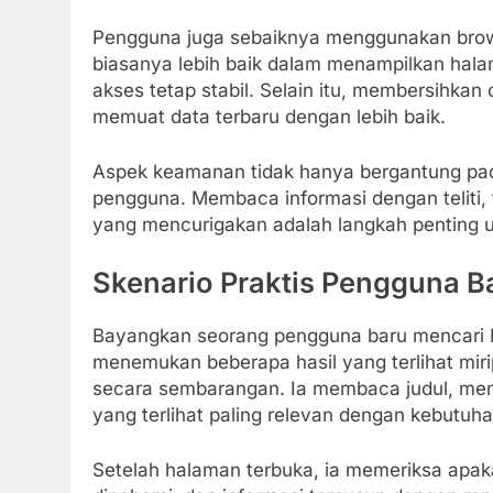
Pengguna juga sebaiknya menggunakan brows
biasanya lebih baik dalam menampilkan ha
akses tetap stabil. Selain itu, membersihk
memuat data terbaru dengan lebih baik.
Aspek keamanan tidak hanya bergantung pada
pengguna. Membaca informasi dengan teliti, 
yang mencurigakan adalah langkah penting u
Skenario Praktis Pengguna B
Bayangkan seorang pengguna baru mencari 
menemukan beberapa hasil yang terlihat mirip
secara sembarangan. Ia membaca judul, mem
yang terlihat paling relevan dengan kebutuha
Setelah halaman terbuka, ia memeriksa apaka