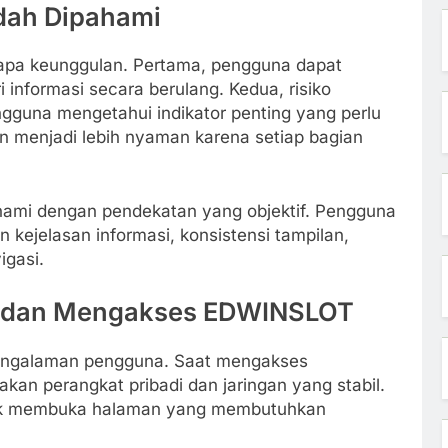
dah Dipahami
apa keunggulan. Pertama, pengguna dapat
informasi secara berulang. Kedua, risiko
gguna mengetahui indikator penting yang perlu
n menjadi lebih nyaman karena setiap bagian
hami dengan pendekatan yang objektif. Pengguna
n kejelasan informasi, konsistensi tampilan,
igasi.
 dan Mengakses EDWINSLOT
engalaman pengguna. Saat mengakses
n perangkat pribadi dan jaringan yang stabil.
uk membuka halaman yang membutuhkan