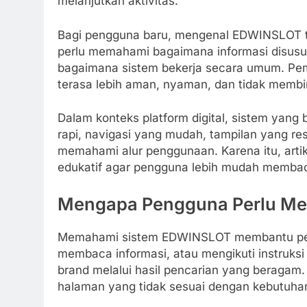
melanjutkan aktivitas.
Bagi pengguna baru, mengenal EDWINSLOT t
perlu memahami bagaimana informasi disusu
bagaimana sistem bekerja secara umum. Pem
terasa lebih aman, nyaman, dan tidak memb
Dalam konteks platform digital, sistem yang 
rapi, navigasi yang mudah, tampilan yang r
memahami alur penggunaan. Karena itu, art
edukatif agar pengguna lebih mudah membaca
Mengapa Pengguna Perlu M
Memahami sistem EDWINSLOT membantu peng
membaca informasi, atau mengikuti instruks
brand melalui hasil pencarian yang beragam. 
halaman yang tidak sesuai dengan kebutuha