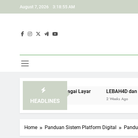
Skip
August 7, 2026
3:18:56 AM
to
content
CN 
Dapatkan P
esponsif di Berbagai Layar
LEBAH4D dan Dukungan Tam
2 Weeks Ago
HEADLINES
Home
Panduan Sistem Platform Digital
Pandu