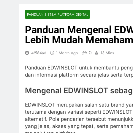
PANDUAN SISTEM PLATFORM DIGITAL
Panduan Mengenal EDW
Lebih Mudah Memahami
0
4f584ad
1 Month Ago
13 Mins
Panduan EDWINSLOT untuk membantu pengg
dan informasi platform secara jelas serta ter
Mengenal EDWINSLOT sebagai
EDWINSLOT merupakan salah satu brand yang
terutama dengan variasi seperti EDWINSLO
alternatif. Pola pencarian tersebut menunj
yang jelas, akses yang tepat, serta pemaha