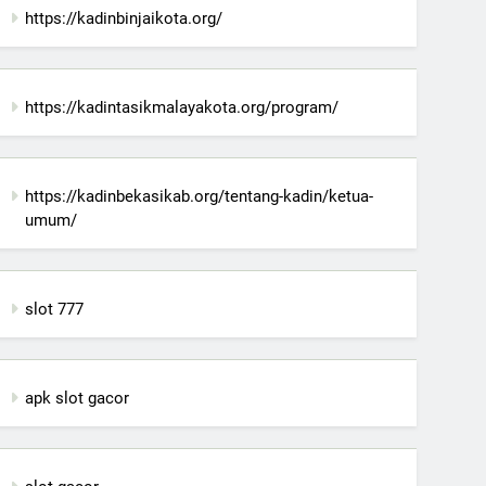
https://kadinbinjaikota.org/
https://kadintasikmalayakota.org/program/
https://kadinbekasikab.org/tentang-kadin/ketua-
umum/
slot 777
apk slot gacor