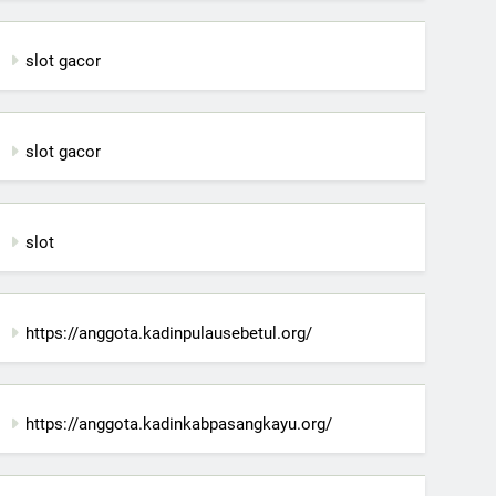
slot gacor
slot gacor
slot
https://anggota.kadinpulausebetul.org/
https://anggota.kadinkabpasangkayu.org/