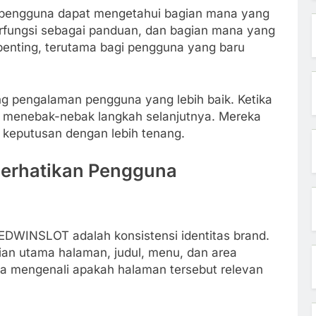
pengguna dapat mengetahui bagian mana yang
erfungsi sebagai panduan, dan bagian mana yang
at penting, terutama bagi pengguna yang baru
 pengalaman pengguna yang lebih baik. Ketika
lu menebak-nebak langkah selanjutnya. Mereka
eputusan dengan lebih tenang.
iperhatikan Pengguna
EDWINSLOT adalah konsistensi identitas brand.
ian utama halaman, judul, menu, dan area
na mengenali apakah halaman tersebut relevan