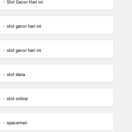
Slot Gacor Hari ini
slot gacor hari ini
slot gacor hari ini
slot dana
slot online
spaceman