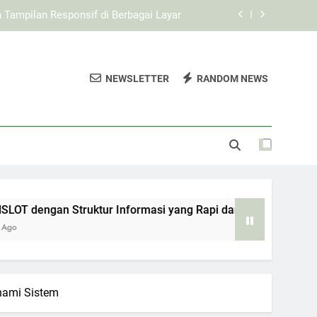
ampilan Responsif di Berbagai Layar
ur Informasi yang Rapi dan Informatif
ur Informasi yang Rapi dan Informatif
NEWSLETTER
RANDOM NEWS
ampilan Responsif di Berbagai Layar
 Bag. Solusi Filtrasi Untuk Efisiensi Maksimal.
ampilan Responsif di Berbagai Layar
ur Informasi yang Rapi dan Informatif
ur Informasi yang Rapi dan Informatif
Struktur Informasi yang Rapi dan Informatif
LEBAH4D d
3 Weeks Ago
ami Sistem