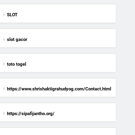
SLOT
slot gacor
toto togel
https://www.shrishaktigrahudyog.com/Contact.html
https://sipafijantho.org/