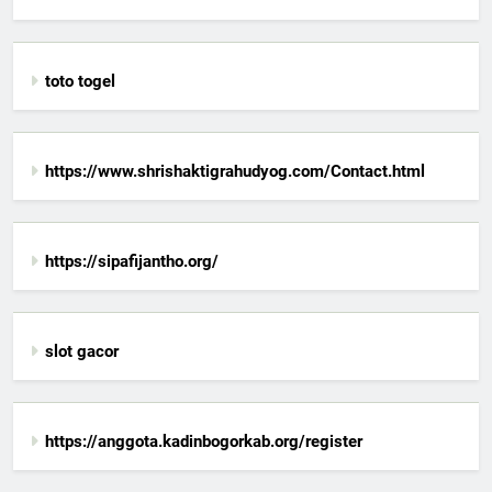
toto togel
https://www.shrishaktigrahudyog.com/Contact.html
https://sipafijantho.org/
slot gacor
https://anggota.kadinbogorkab.org/register