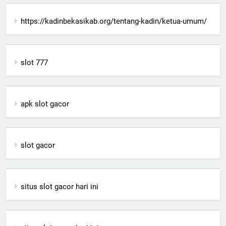
https://kadinbekasikab.org/tentang-kadin/ketua-umum/
slot 777
apk slot gacor
slot gacor
situs slot gacor hari ini