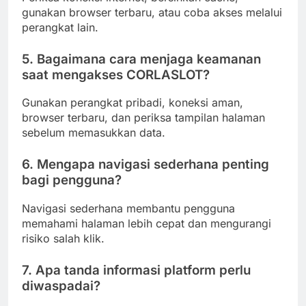
gunakan browser terbaru, atau coba akses melalui
perangkat lain.
5. Bagaimana cara menjaga keamanan
saat mengakses CORLASLOT?
Gunakan perangkat pribadi, koneksi aman,
browser terbaru, dan periksa tampilan halaman
sebelum memasukkan data.
6. Mengapa navigasi sederhana penting
bagi pengguna?
Navigasi sederhana membantu pengguna
memahami halaman lebih cepat dan mengurangi
risiko salah klik.
7. Apa tanda informasi platform perlu
diwaspadai?