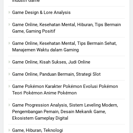
Industri Game
Game Design & Lore Analysis
Game Online, Kesehatan Mental, Hiburan, Tips Bermain
Game, Gaming Positif
Game Online, Kesehatan Mental, Tips Bermain Sehat,
Manajemen Waktu dalam Gaming
Game Online, Kisah Sukses, Judi Online
Game Online, Panduan Bermain, Strategi Slot
Game Pokémon Karakter Pokémon Evolusi Pokémon
Teori Pokémon Anime Pokémon
Game Progression Analysis, Sistem Leveling Modern,
Pengembangan Pemain, Desain Mekanik Game,
Ekosistem Gameplay Digital
Game, Hiburan, Teknologi