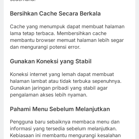
Bersihkan Cache Secara Berkala
Cache yang menumpuk dapat membuat halaman
lama tetap terbaca. Membersihkan cache
membantu browser memuat halaman lebih segar
dan mengurangi potensi error.
Gunakan Koneksi yang Stabil
Koneksi internet yang lemah dapat membuat
halaman lambat atau tidak terbuka sepenuhnya.
Gunakan jaringan pribadi yang stabil agar
pengalaman akses lebih nyaman.
Pahami Menu Sebelum Melanjutkan
Pengguna baru sebaiknya membaca menu dan
informasi yang tersedia sebelum melanjutkan.
Kebiasaan ini membantu mengurangi kesalahan