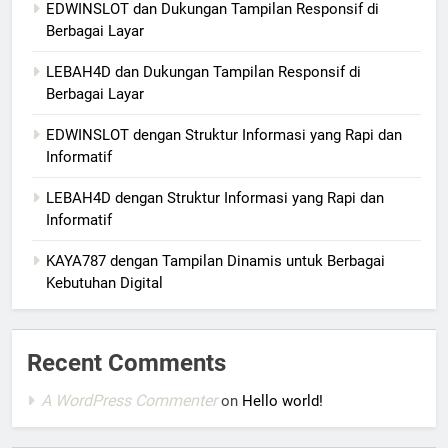
EDWINSLOT dan Dukungan Tampilan Responsif di
Berbagai Layar
LEBAH4D dan Dukungan Tampilan Responsif di
Berbagai Layar
EDWINSLOT dengan Struktur Informasi yang Rapi dan
Informatif
LEBAH4D dengan Struktur Informasi yang Rapi dan
Informatif
KAYA787 dengan Tampilan Dinamis untuk Berbagai
Kebutuhan Digital
Recent Comments
A WordPress Commenter
on
Hello world!