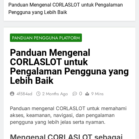
Panduan Mengenal CORLASLOT untuk Pengalaman
Pengguna yang Lebih Baik
PANDUAN PENGGUNA PLATFORM
Panduan Mengenal
CORLASLOT untuk
Pengalaman Pengguna yang
Lebih Baik
0
4f584ad
2 Months Ago
9 Mins
Panduan mengenal CORLASLOT untuk memahami
akses, keamanan, navigasi, dan pengalaman
pengguna yang lebih jelas serta nyaman.
Mengenal CORLASLOT sebagai