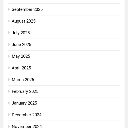
September 2025
August 2025
July 2025
June 2025
May 2025
April 2025
March 2025
February 2025
January 2025
December 2024
November 2024