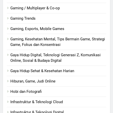
Gaming / Multiplayer & Co-op
Gaming Trends
Gaming, Esports, Mobile Games
Gaming, Kesehatan Mental, Tips Bermain Game, Strategi
Game, Fokus dan Konsentrasi
Gaya Hidup Digital, Teknologi Generasi Z, Komunikasi
Online, Sosial & Budaya Digital
Gaya Hidup Sehat & Kesehatan Harian
Hiburan, Game, Judi Online
Hobi dan Fotografi
Infrastruktur & Teknologi Cloud
Infrastruktur & Teknologi Digital