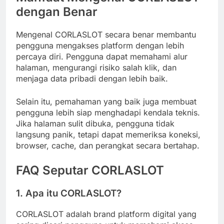
dengan Benar
Mengenal CORLASLOT secara benar membantu
pengguna mengakses platform dengan lebih
percaya diri. Pengguna dapat memahami alur
halaman, mengurangi risiko salah klik, dan
menjaga data pribadi dengan lebih baik.
Selain itu, pemahaman yang baik juga membuat
pengguna lebih siap menghadapi kendala teknis.
Jika halaman sulit dibuka, pengguna tidak
langsung panik, tetapi dapat memeriksa koneksi,
browser, cache, dan perangkat secara bertahap.
FAQ Seputar CORLASLOT
1. Apa itu CORLASLOT?
CORLASLOT adalah brand platform digital yang