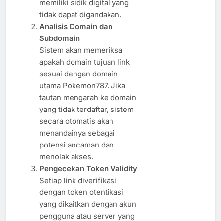
memiliki sidik digital yang
tidak dapat digandakan.
Analisis Domain dan
Subdomain
Sistem akan memeriksa
apakah domain tujuan link
sesuai dengan domain
utama Pokemon787. Jika
tautan mengarah ke domain
yang tidak terdaftar, sistem
secara otomatis akan
menandainya sebagai
potensi ancaman dan
menolak akses.
Pengecekan Token Validity
Setiap link diverifikasi
dengan token otentikasi
yang dikaitkan dengan akun
pengguna atau server yang