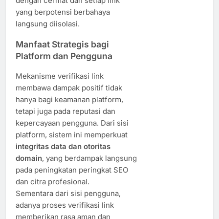
dengan cermat dan setiap link
yang berpotensi berbahaya
langsung diisolasi.
Manfaat Strategis bagi
Platform dan Pengguna
Mekanisme verifikasi link
membawa dampak positif tidak
hanya bagi keamanan platform,
tetapi juga pada reputasi dan
kepercayaan pengguna. Dari sisi
platform, sistem ini memperkuat
integritas data dan otoritas
domain
, yang berdampak langsung
pada peningkatan peringkat SEO
dan citra profesional.
Sementara dari sisi pengguna,
adanya proses verifikasi link
memberikan rasa aman dan