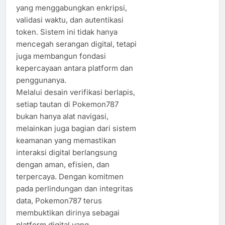
yang menggabungkan enkripsi,
validasi waktu, dan autentikasi
token. Sistem ini tidak hanya
mencegah serangan digital, tetapi
juga membangun fondasi
kepercayaan antara platform dan
penggunanya.
Melalui desain verifikasi berlapis,
setiap tautan di Pokemon787
bukan hanya alat navigasi,
melainkan juga bagian dari sistem
keamanan yang memastikan
interaksi digital berlangsung
dengan aman, efisien, dan
terpercaya. Dengan komitmen
pada perlindungan dan integritas
data, Pokemon787 terus
membuktikan dirinya sebagai
platform digital yang