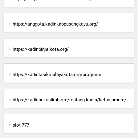
https://anggota.kadinkabpasangkayu.org/
https://kadinbinjaikota.org/
https://kadintasikmalayakota.org/program/
https://kadinbekasikab.org/tentang-kadin/ketua-umum/
slot 777