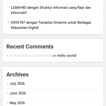
LEBAH4D dengan Struktur Informasi yang Rapi dan
Informatif
KAYA787 dengan Tampilan Dinamis untuk Berbagai
Kebutuhan Digital
Recent Comments
A WordPress Commenter
on
Hello world!
Archives
July 2026
June 2026
May 2026