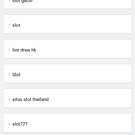
slot gacor
slot
live draw hk
Slot
situs slot thailand
slot777