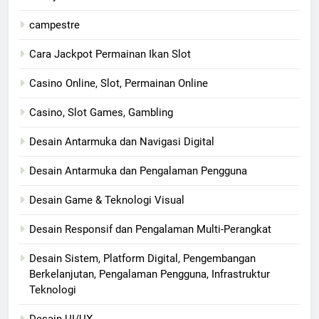
campestre
Cara Jackpot Permainan Ikan Slot
Casino Online, Slot, Permainan Online
Casino, Slot Games, Gambling
Desain Antarmuka dan Navigasi Digital
Desain Antarmuka dan Pengalaman Pengguna
Desain Game & Teknologi Visual
Desain Responsif dan Pengalaman Multi-Perangkat
Desain Sistem, Platform Digital, Pengembangan
Berkelanjutan, Pengalaman Pengguna, Infrastruktur
Teknologi
Desain UI/UX