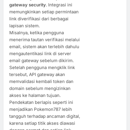
gateway security
. Integrasi ini
memungkinkan setiap permintaan
link diverifikasi dari berbagai
lapisan sistem.
Misalnya, ketika pengguna
menerima tautan verifikasi melalui
email, sistem akan terlebih dahulu
mengautentikasi link di server
email gateway sebelum dikirim.
Setelah pengguna mengklik link
tersebut, API gateway akan
memvalidasi kembali token dan
domain sebelum mengizinkan
akses ke halaman tujuan.
Pendekatan berlapis seperti ini
menjadikan Pokemon787 lebih
tangguh terhadap ancaman digital,
karena setiap titik akses diawasi