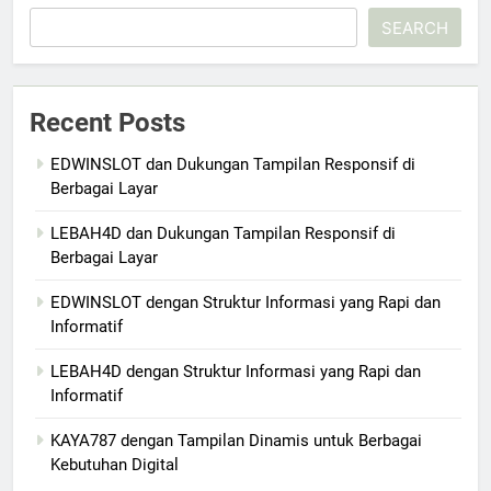
SEARCH
Recent Posts
EDWINSLOT dan Dukungan Tampilan Responsif di
Berbagai Layar
LEBAH4D dan Dukungan Tampilan Responsif di
Berbagai Layar
EDWINSLOT dengan Struktur Informasi yang Rapi dan
Informatif
LEBAH4D dengan Struktur Informasi yang Rapi dan
Informatif
KAYA787 dengan Tampilan Dinamis untuk Berbagai
Kebutuhan Digital