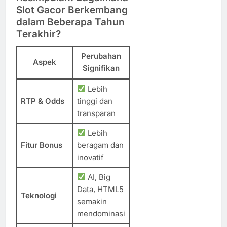
Slot Gacor Berkembang
dalam Beberapa Tahun
Terakhir?
Perubahan
Aspek
Signifikan
Lebih
RTP & Odds
tinggi dan
transparan
Lebih
Fitur Bonus
beragam dan
inovatif
AI, Big
Data, HTML5
Teknologi
semakin
mendominasi