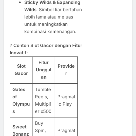
Sticky Wilds & Expanding
Wilds
: Simbol liar bertahan
lebih lama atau meluas
untuk meningkatkan
kombinasi kemenangan.
?
Contoh Slot Gacor dengan Fitur
Inovatif:
Fitur
Slot
Provide
Unggul
Gacor
r
an
Gates
Tumble
of
Reels,
Pragmat
Olympu
Multipli
ic Play
s
er x500
Buy
Sweet
Spin,
Pragmat
Bonanz