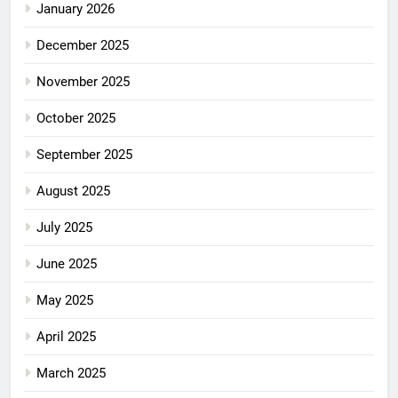
January 2026
December 2025
November 2025
October 2025
September 2025
August 2025
July 2025
June 2025
May 2025
April 2025
March 2025