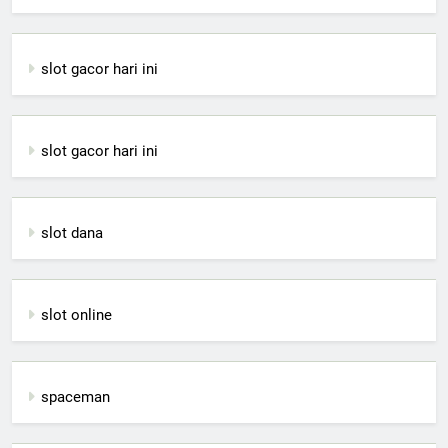
slot gacor hari ini
slot gacor hari ini
slot dana
slot online
spaceman