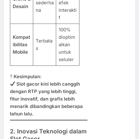
sederha
efek
Desain
na
interakti
f
100%
Kompat
dioptim
Terbata
ibilitas
alkan
s
Mobile
untuk
seluler
?
Kesimpulan:
Slot gacor kini lebih canggih
dengan RTP yang lebih tinggi,
fitur inovatif, dan grafis lebih
menarik dibandingkan beberapa
tahun lalu.
2. Inovasi Teknologi dalam
Slot Gacor