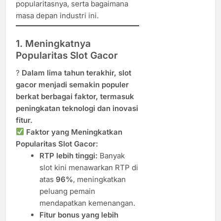
popularitasnya, serta bagaimana
masa depan industri ini.
1. Meningkatnya
Popularitas Slot Gacor
?
Dalam lima tahun terakhir, slot
gacor menjadi semakin populer
berkat berbagai faktor, termasuk
peningkatan teknologi dan inovasi
fitur.
Faktor yang Meningkatkan
Popularitas Slot Gacor:
RTP lebih tinggi:
Banyak
slot kini menawarkan RTP di
atas
96%
, meningkatkan
peluang pemain
mendapatkan kemenangan.
Fitur bonus yang lebih