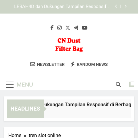
Skip
EDWINSLOT dengan Struktur Informasi yang Rapi
to
dan Informatif
content
LEBAH4D dengan Struktur Informasi yang Rapi
dan Informatif
EDWINSLOT dan Dukungan Tampilan Responsif di
Berbagai Layar
LEBAH4D dan Dukungan Tampilan Responsif di
Berbagai Layar
CN Dust Filter
Dapatkan Produk Filter Berkualitas
EDWINSLOT dengan Struktur Informasi yang Rapi
NEWSLETTER
RANDOM NEWS
dan Informatif
Bag
Untuk Industri Anda Dari CN Dust Filter
LEBAH4D dengan Struktur Informasi yang Rapi
Bag. Solusi Filtrasi Untuk Efisiensi
dan Informatif
MENU
Maksimal.
WINSLOT dan Dukungan Tampilan Responsif di Berbagai Laya
HEADLINES
Weeks Ago
Home
tren slot online