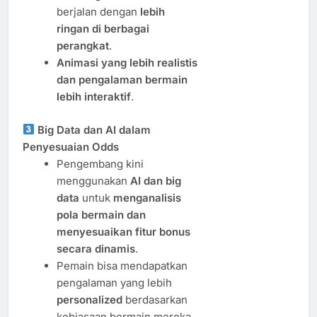
berjalan dengan
lebih
ringan di berbagai
perangkat
.
Animasi yang lebih realistis
dan pengalaman bermain
lebih interaktif
.
Big Data dan AI dalam
Penyesuaian Odds
Pengembang kini
menggunakan
AI dan big
data
untuk
menganalisis
pola bermain dan
menyesuaikan fitur bonus
secara dinamis
.
Pemain bisa mendapatkan
pengalaman yang lebih
personalized
berdasarkan
kebiasaan bermain mereka.