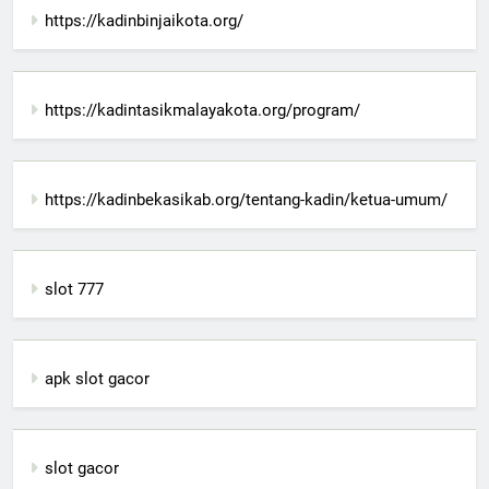
https://kadinbinjaikota.org/
https://kadintasikmalayakota.org/program/
https://kadinbekasikab.org/tentang-kadin/ketua-umum/
slot 777
apk slot gacor
slot gacor