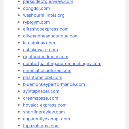
parksideofglenview.com
congdol.com
washburnillinois.org
ryptgym.com
eliteshopexpress.com
oliveandbeanboutique.com
latestpinay.com
csbakeware.com
rightbrainedmom.com
comfortpaintingandremodelingnv.com
cinematiccaptures.com
phantommobil.com
bluemonkeyperformance.com
ayintaphaber.com
dreamspaze.com
hovalot-express.com
shortlinereview.com
apparentlyexempt.com
topazpharma.com