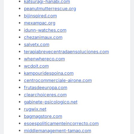
katsuragi-hanabi.com
peanutmutterrescue.org
bjjinspired.com
mexampac.org
idunn-watches.com
chezanimaux.com
salvetx.com
terapiabrevecentradaensoluciones.com
whenwhereco.com
wcdoit.com
kampouridespoina.com
centrocommerciale-airone.com
frutasdeeuropa.com
clearchoiceres.com
gabinete-psicologico.net
rugwix.net
bagmagstore.com
esoespoliticamenteincorrecto.com
middlemanagement-tamao.com