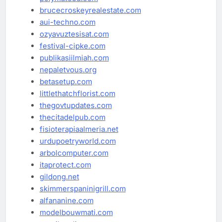
brucecroskeyrealestate.com
aui-techno.com
ozyavuztesisat.com
festival-cipke.com
publikasiilmiah.com
nepaletvous.org
betasetup.com
littlethatchflorist.com
thegovtupdates.com
thecitadelpub.com
fisioterapiaalmeria.net
urdupoetryworld.com
arbolcomputer.com
itaprotect.com
gildong.net
skimmerspaninigrill.com
alfananine.com
modelbouwmati.com