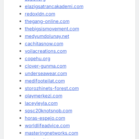
elazigsatrancakademi.com
redoxldn.com
thegang-online.com
thebigsismovement.com
medyumdolunay.net
cachitasnow.com
voilacreations.com
copehu.org
clover-gunma.com
underseawear.com
medifooteilat.com
storozhinets-forest.com
olaymerkezi.com
laceyleyla.com
spsc20knotsnob.com
horas-espejo.com
worldlifeadvice.com
masteringnetworks.com