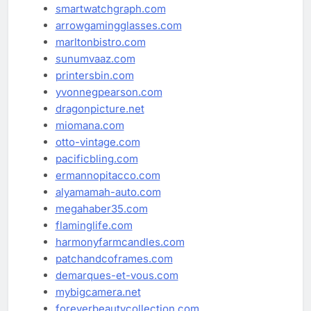
smartwatchgraph.com
arrowgamingglasses.com
marltonbistro.com
sunumvaaz.com
printersbin.com
yvonnegpearson.com
dragonpicture.net
miomana.com
otto-vintage.com
pacificbling.com
ermannopitacco.com
alyamamah-auto.com
megahaber35.com
flaminglife.com
harmonyfarmcandles.com
patchandcoframes.com
demarques-et-vous.com
mybigcamera.net
foreverbeautycollection.com