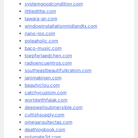
systemgoodcondition.com
littledittle.com
tawara-an.com
windowinstallationmidlandtx.com
nano-loo.com
poleaholic.com
baco-music.com
toepferlaedchen.com
radioencuentros.com
southeastbeautifulkratom.com
janimakinen.com
beautyclou.com
catchycustom.com
worldwithfalak.com
deepwellsubmersible.com
cultishsupply.com
omegarquitectas.com
deathlogbook.com
polymate3d.com