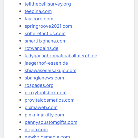
tellthebelllsurvey.org
teecina.com
taiacore.com
springroove2021.com
spheretactics.com
smartfixghana.com
rotwandeins.de
ladygagachromaticaballmerch.de
jaegerhof-essen.de
shiawaseseisakujo.com
sbanglanews.com
rospages.org
proxytoolsbox.com
provitalcosmetics.com
pixmaweb.com
pinkninjakitty.com
pennyscustomgifts.com
nripja.com
newlyricsmedia.com