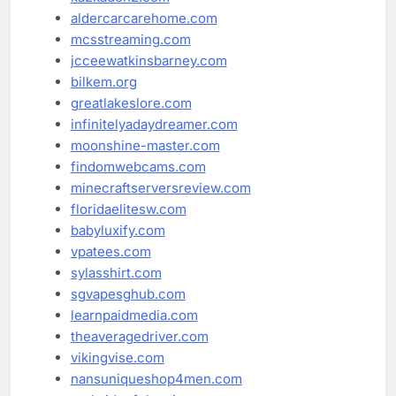
aldercarcarehome.com
mcsstreaming.com
jcceewatkinsbarney.com
bilkem.org
greatlakeslore.com
infinitelyadaydreamer.com
moonshine-master.com
findomwebcams.com
minecraftserversreview.com
floridaelitesw.com
babyluxify.com
vpatees.com
sylasshirt.com
sgvapesghub.com
learnpaidmedia.com
theaveragedriver.com
vikingvise.com
nansuniqueshop4men.com