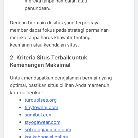
mereka tanpa hambatan atau
penundaan.
Dengan bermain di situs yang terpercaya,
member dapat fokus pada strategi permainan
mereka tanpa harus khawatir tentang
keamanan atau keandalan situs.
2. Kriteria Situs Terbaik untuk
Kemenangan Maksimal
Untuk mendapatkan pengalaman bermain yang
optimal, pastikan situs pilihan Anda memenuhi
kriteria berikut:
turquoises.org
tinytownnj.com
sumibol.com
styogawear.com
sofrologiaonline.com
kpukabngawi.online