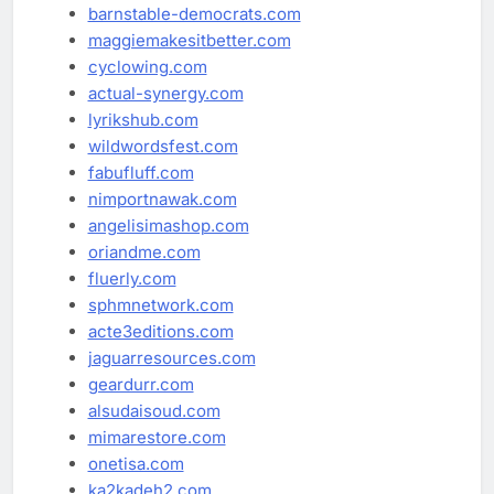
barnstable-democrats.com
maggiemakesitbetter.com
cyclowing.com
actual-synergy.com
lyrikshub.com
wildwordsfest.com
fabufluff.com
nimportnawak.com
angelisimashop.com
oriandme.com
fluerly.com
sphmnetwork.com
acte3editions.com
jaguarresources.com
geardurr.com
alsudaisoud.com
mimarestore.com
onetisa.com
ka2kadeh2.com