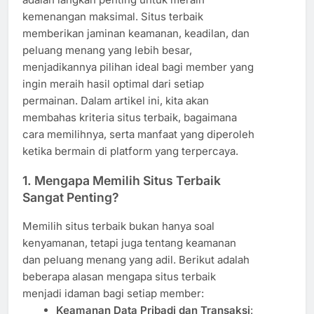
kemenangan maksimal. Situs terbaik
memberikan jaminan keamanan, keadilan, dan
peluang menang yang lebih besar,
menjadikannya pilihan ideal bagi member yang
ingin meraih hasil optimal dari setiap
permainan. Dalam artikel ini, kita akan
membahas kriteria situs terbaik, bagaimana
cara memilihnya, serta manfaat yang diperoleh
ketika bermain di platform yang terpercaya.
1. Mengapa Memilih Situs Terbaik
Sangat Penting?
Memilih situs terbaik bukan hanya soal
kenyamanan, tetapi juga tentang keamanan
dan peluang menang yang adil. Berikut adalah
beberapa alasan mengapa situs terbaik
menjadi idaman bagi setiap member:
Keamanan Data Pribadi dan Transaksi
: