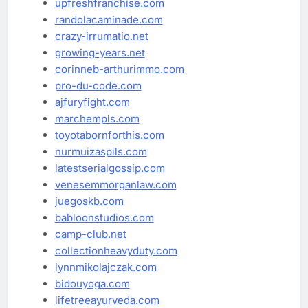
upfreshfranchise.com
randolacaminade.com
crazy-irrumatio.net
growing-years.net
corinneb-arthurimmo.com
pro-du-code.com
ajfuryfight.com
marchempls.com
toyotabornforthis.com
nurmuizaspils.com
latestserialgossip.com
venesemmorganlaw.com
juegoskb.com
babloonstudios.com
camp-club.net
collectionheavyduty.com
lynnmikolajczak.com
bidouyoga.com
lifetreeayurveda.com