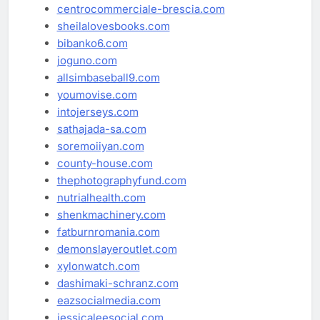
centrocommerciale-brescia.com
sheilalovesbooks.com
bibanko6.com
joguno.com
allsimbaseball9.com
youmovise.com
intojerseys.com
sathajada-sa.com
soremoiiyan.com
county-house.com
thephotographyfund.com
nutrialhealth.com
shenkmachinery.com
fatburnromania.com
demonslayeroutlet.com
xylonwatch.com
dashimaki-schranz.com
eazsocialmedia.com
jessicaleesocial.com