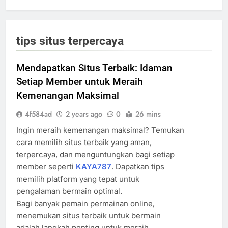
tips situs terpercaya
Mendapatkan Situs Terbaik: Idaman
Setiap Member untuk Meraih
Kemenangan Maksimal
4f584ad
2 years ago
0
26 mins
Ingin meraih kemenangan maksimal? Temukan
cara memilih situs terbaik yang aman,
terpercaya, dan menguntungkan bagi setiap
member seperti
KAYA787
. Dapatkan tips
memilih platform yang tepat untuk
pengalaman bermain optimal.
Bagi banyak pemain permainan online,
menemukan situs terbaik untuk bermain
adalah langkah penting untuk meraih