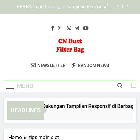
Skip
EDWINSLOT dengan Struktur Informasi yang Rapi
to
dan Informatif
content
LEBAH4D dengan Struktur Informasi yang Rapi
dan Informatif
EDWINSLOT dan Dukungan Tampilan Responsif di
Berbagai Layar
LEBAH4D dan Dukungan Tampilan Responsif di
Berbagai Layar
CN Dust Filter
Dapatkan Produk Filter Berkualitas
EDWINSLOT dengan Struktur Informasi yang Rapi
NEWSLETTER
RANDOM NEWS
dan Informatif
Bag
Untuk Industri Anda Dari CN Dust Filter
LEBAH4D dengan Struktur Informasi yang Rapi
Bag. Solusi Filtrasi Untuk Efisiensi
dan Informatif
MENU
Maksimal.
DWINSLOT dan Dukungan Tampilan Responsif di Berbagai Lay
HEADLINES
Weeks Ago
Home
tips main slot