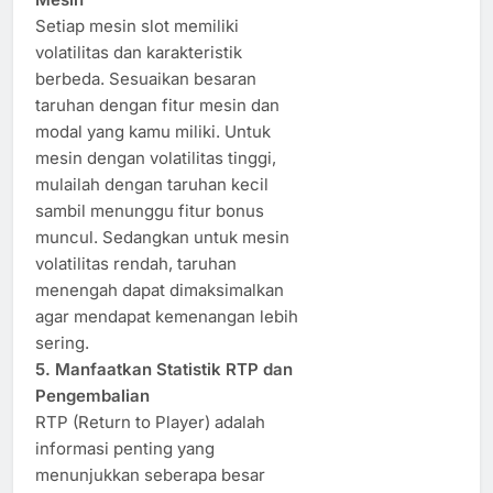
Setiap mesin slot memiliki
volatilitas dan karakteristik
berbeda. Sesuaikan besaran
taruhan dengan fitur mesin dan
modal yang kamu miliki. Untuk
mesin dengan volatilitas tinggi,
mulailah dengan taruhan kecil
sambil menunggu fitur bonus
muncul. Sedangkan untuk mesin
volatilitas rendah, taruhan
menengah dapat dimaksimalkan
agar mendapat kemenangan lebih
sering.
5. Manfaatkan Statistik RTP dan
Pengembalian
RTP (Return to Player) adalah
informasi penting yang
menunjukkan seberapa besar