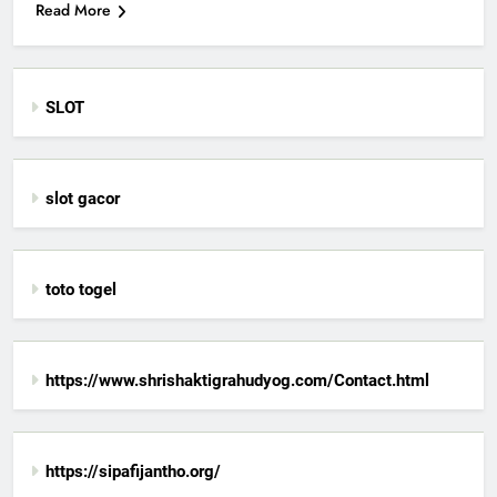
Read More
SLOT
slot gacor
toto togel
https://www.shrishaktigrahudyog.com/Contact.html
https://sipafijantho.org/