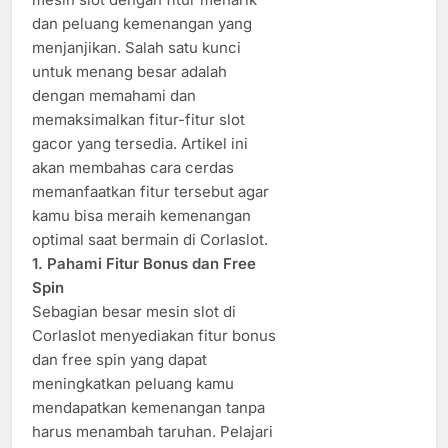
dan peluang kemenangan yang
menjanjikan. Salah satu kunci
untuk menang besar adalah
dengan memahami dan
memaksimalkan fitur-fitur slot
gacor yang tersedia. Artikel ini
akan membahas cara cerdas
memanfaatkan fitur tersebut agar
kamu bisa meraih kemenangan
optimal saat bermain di Corlaslot.
1. Pahami Fitur Bonus dan Free
Spin
Sebagian besar mesin slot di
Corlaslot menyediakan fitur bonus
dan free spin yang dapat
meningkatkan peluang kamu
mendapatkan kemenangan tanpa
harus menambah taruhan. Pelajari