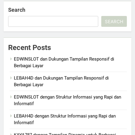
Search
SEARCH
Recent Posts
EDWINSLOT dan Dukungan Tampilan Responsif di
Berbagai Layar
LEBAH4D dan Dukungan Tampilan Responsif di
Berbagai Layar
EDWINSLOT dengan Struktur Informasi yang Rapi dan
Informatif
LEBAH4D dengan Struktur Informasi yang Rapi dan
Informatif
KAYA787 dengan Tampilan Dinamis untuk Berbagai