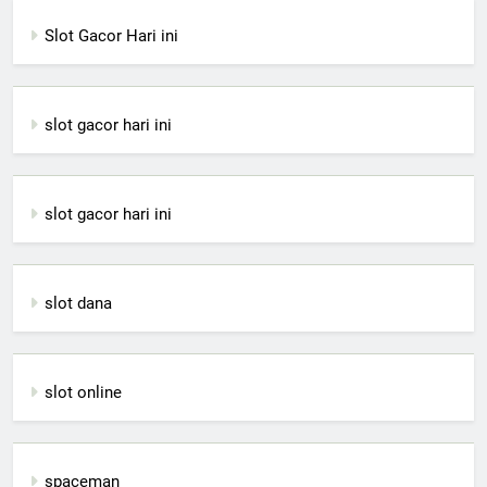
Slot Gacor Hari ini
slot gacor hari ini
slot gacor hari ini
slot dana
slot online
spaceman