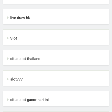
live draw hk
Slot
situs slot thailand
slot777
situs slot gacor hari ini