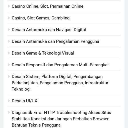
Casino Online, Slot, Permainan Online
Casino, Slot Games, Gambling
Desain Antarmuka dan Navigasi Digital
Desain Antarmuka dan Pengalaman Pengguna
Desain Game & Teknologi Visual
Desain Responsif dan Pengalaman Multi-Perangkat
Desain Sistem, Platform Digital, Pengembangan
Berkelanjutan, Pengalaman Pengguna, Infrastruktur
Teknologi
Desain UI/UX
Diagnostik Error HTTP Troubleshooting Akses Situs
Stabilitas Koneksi dan Jaringan Perbaikan Browser
Bantuan Teknis Pengguna