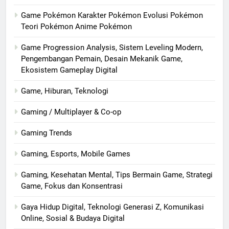
Game Pokémon Karakter Pokémon Evolusi Pokémon
Teori Pokémon Anime Pokémon
Game Progression Analysis, Sistem Leveling Modern,
Pengembangan Pemain, Desain Mekanik Game,
Ekosistem Gameplay Digital
Game, Hiburan, Teknologi
Gaming / Multiplayer & Co-op
Gaming Trends
Gaming, Esports, Mobile Games
Gaming, Kesehatan Mental, Tips Bermain Game, Strategi
Game, Fokus dan Konsentrasi
Gaya Hidup Digital, Teknologi Generasi Z, Komunikasi
Online, Sosial & Budaya Digital