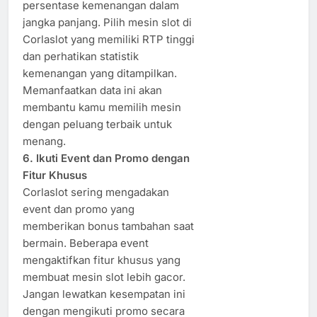
persentase kemenangan dalam
jangka panjang. Pilih mesin slot di
Corlaslot yang memiliki RTP tinggi
dan perhatikan statistik
kemenangan yang ditampilkan.
Memanfaatkan data ini akan
membantu kamu memilih mesin
dengan peluang terbaik untuk
menang.
6. Ikuti Event dan Promo dengan
Fitur Khusus
Corlaslot sering mengadakan
event dan promo yang
memberikan bonus tambahan saat
bermain. Beberapa event
mengaktifkan fitur khusus yang
membuat mesin slot lebih gacor.
Jangan lewatkan kesempatan ini
dengan mengikuti promo secara