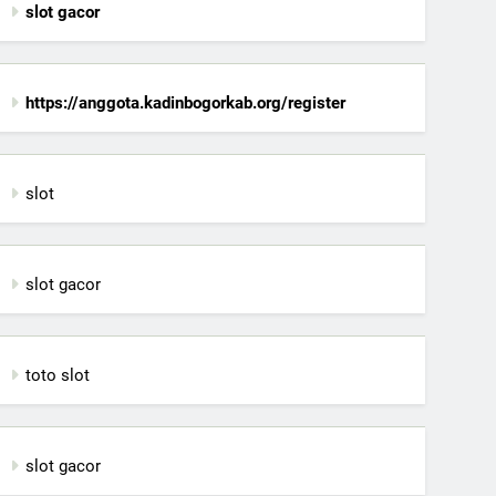
slot gacor
https://anggota.kadinbogorkab.org/register
slot
slot gacor
toto slot
slot gacor