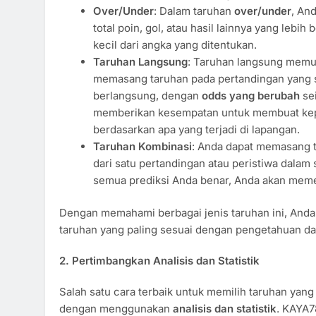
Over/Under
: Dalam taruhan
over/under
, An
total poin, gol, atau hasil lainnya yang lebih 
kecil dari angka yang ditentukan.
Taruhan Langsung
: Taruhan langsung mem
memasang taruhan pada pertandingan yang
berlangsung, dengan
odds yang berubah
sei
memberikan kesempatan untuk membuat kep
berdasarkan apa yang terjadi di lapangan.
Taruhan Kombinasi
: Anda dapat memasang t
dari satu pertandingan atau peristiwa dalam 
semua prediksi Anda benar, Anda akan mem
Dengan memahami berbagai jenis taruhan ini, Anda
taruhan yang paling sesuai dengan pengetahuan dan
2. Pertimbangkan Analisis dan Statistik
Salah satu cara terbaik untuk memilih taruhan yang
dengan menggunakan
analisis dan statistik
. KAYA