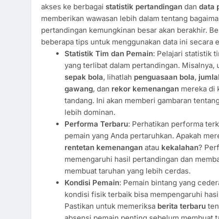
akses ke berbagai
statistik pertandingan
dan
data 
memberikan wawasan lebih dalam tentang bagaim
pertandingan kemungkinan besar akan berakhir. Ber
beberapa tips untuk menggunakan data ini secara ef
Statistik Tim dan Pemain
: Pelajari statistik
yang terlibat dalam pertandingan. Misalnya, 
sepak bola
, lihatlah
penguasaan bola
,
jumla
gawang
, dan
rekor kemenangan
mereka di 
tandang. Ini akan memberi gambaran tentan
lebih dominan.
Performa Terbaru
: Perhatikan performa terki
pemain yang Anda pertaruhkan. Apakah mer
rentetan kemenangan
atau
kekalahan
? Per
memengaruhi hasil pertandingan dan memb
membuat taruhan yang lebih cerdas.
Kondisi Pemain
: Pemain bintang yang cedera
kondisi fisik terbaik bisa mempengaruhi hasi
Pastikan untuk memeriksa
berita terbaru
ten
absensi pemain penting sebelum membuat t