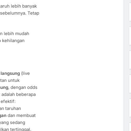
taruh lebih banyak
 sebelumnya. Tetap
an lebih mudah
o kehilangan
 langsung
(live
tan untuk
sung
, dengan odds
ut adalah beberapa
efektif:
an taruhan
gan
dan membuat
yang sedang
lkan tertinggal,