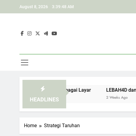
Skip
August 8, 2026
3:39:49 AM
to
content
CN 
Dapatkan P
Responsif di Berbagai Layar
LEBAH4D dan Dukungan Ta
2 Weeks Ago
HEADLINES
Home
Strategi Taruhan