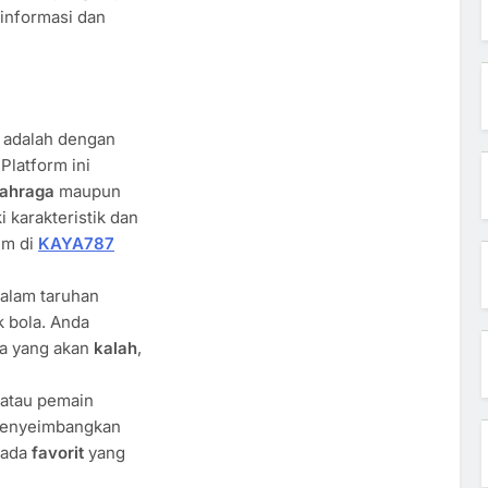
informasi dan
 adalah dengan
Platform ini
lahraga
maupun
i karakteristik dan
um di
KAYA787
dalam taruhan
k bola. Anda
pa yang akan
kalah
,
 atau pemain
 menyeimbangkan
 ada
favorit
yang