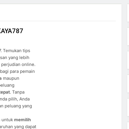
 KAYA787
7. Temukan tips
san yang lebih
perjudian online.
bagi para pemain
a
maupun
peluang
tepat
. Tanpa
da pilih, Anda
an peluang yang
a untuk
memilih
taruhan yang dapat