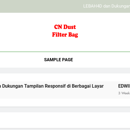
LEBAH4D dan Dukungan T
EDWINSLOT dengan Strukt
LEBAH4D dengan Strukt
Dust Filter Bag
EDWINSLOT dan Dukungan T
roduk Filter Berkualitas Untuk Industri Anda Dari CN Dust Filter
LEBAH4D dan Dukungan T
SAMPLE PAGE
EDWINSLOT dengan Strukt
LEBAH4D dengan Strukt
mpilan Responsif di Berbagai Layar
EDWINSLOT dengan
3 Weeks Ago