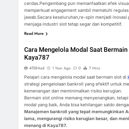
cerdas.Pengembang pun memanfaatkan efek visual
memperkuat engagement sambil mematuhi regulas
jawab.Secara keseluruhan,re-spin menjadi inovasi 
menjaga industri slot tetap segar dan kompetitif.
Read More
Cara Mengelola Modal Saat Bermain S
Kaya787
4f584ad
1 Year Ago
0
7 Mins
Pelajari cara mengelola modal saat bermain slot di
strategi pengelolaan bankroll yang efektif untuk 
kemenangan dan meminimalkan risiko kerugian.
Bermain slot online memang menyenangkan, tetapi
modal yang baik, Anda bisa kehilangan saldo denga
Manajemen bankroll yang tepat memungkinkan An
lama, mengurangi risiko kerugian besar, dan men
menang di Kaya787.