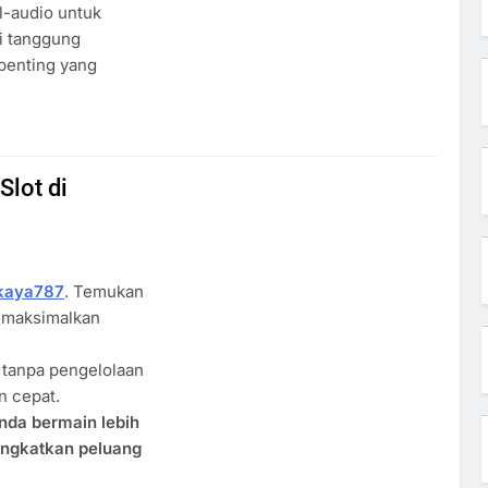
-audio untuk
i tanggung
penting yang
lot di
kaya787
. Temukan
memaksimalkan
 tanpa pengelolaan
n cepat.
da bermain lebih
ingkatkan peluang