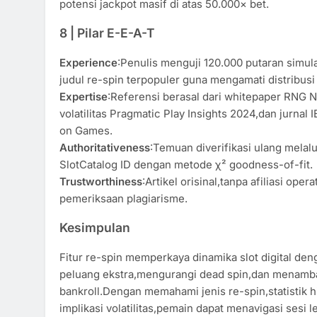
potensi jackpot masif di atas 50.000× bet.
8 | Pilar E-E-A-T
Experience
:Penulis menguji 120.000 putaran simul
judul re-spin terpopuler guna mengamati distribusi
Expertise
:Referensi berasal dari whitepaper RNG N
volatilitas Pragmatic Play Insights 2024,dan jurnal 
on Games.
Authoritativeness
:Temuan diverifikasi ulang melalu
SlotCatalog ID dengan metode χ² goodness-of-fit.
Trustworthiness
:Artikel orisinal,tanpa afiliasi opera
pemeriksaan plagiarisme.
Kesimpulan
Fitur re-spin memperkaya dinamika slot digital d
peluang ekstra,mengurangi dead spin,dan menambah
bankroll.Dengan memahami jenis re-spin,statistik hi
implikasi volatilitas,pemain dapat menavigasi sesi l