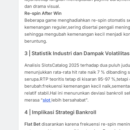
dan drama visual.
Re-spin After Win
Beberapa game menghadiahkan re-spin otomatis s
kemenangan reguler,sering disertai pengali mening
sehingga mengubah kemenangan kecil menjadi kom
beruntung.
3 | Statistik Industri dan Dampak Volatilitas
Analisis SlotsCatalog 2025 terhadap dua puluh judu
menunjukkan rata-rata hit rate naik 7 % dibanding sl
serupa.RTP teoritis tetap di kisaran 95-97 %,tetapi 
berubah:frekuensi kemenangan kecil naik,sementa
relatif stabil.Hal ini menurunkan deviasi bankroll 
merasa “
slot
lebih bersahabat”.
4 | Implikasi Strategi Bankroll
Flat Bet
disarankan karena frekuensi re-spin meni