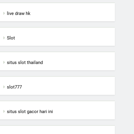
live draw hk
Slot
situs slot thailand
slot777
situs slot gacor hari ini