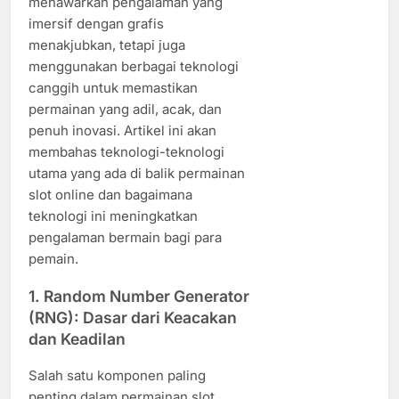
menawarkan pengalaman yang
imersif dengan grafis
menakjubkan, tetapi juga
menggunakan berbagai teknologi
canggih untuk memastikan
permainan yang adil, acak, dan
penuh inovasi. Artikel ini akan
membahas teknologi-teknologi
utama yang ada di balik permainan
slot online dan bagaimana
teknologi ini meningkatkan
pengalaman bermain bagi para
pemain.
1.
Random Number Generator
(RNG): Dasar dari Keacakan
dan Keadilan
Salah satu komponen paling
penting dalam permainan slot