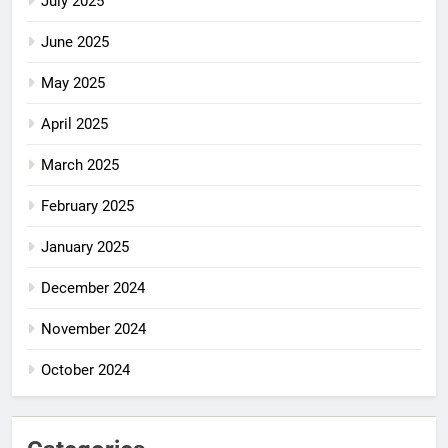
July 2025
June 2025
May 2025
April 2025
March 2025
February 2025
January 2025
December 2024
November 2024
October 2024