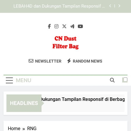
Skip
EDWINSLOT dengan Struktur Informasi yang Rapi
to
dan Informatif
content
LEBAH4D dengan Struktur Informasi yang Rapi
dan Informatif
EDWINSLOT dan Dukungan Tampilan Responsif di
Berbagai Layar
LEBAH4D dan Dukungan Tampilan Responsif di
Berbagai Layar
CN Dust Filter
Dapatkan Produk Filter Berkualitas
EDWINSLOT dengan Struktur Informasi yang Rapi
NEWSLETTER
RANDOM NEWS
dan Informatif
Bag
Untuk Industri Anda Dari CN Dust Filter
LEBAH4D dengan Struktur Informasi yang Rapi
Bag. Solusi Filtrasi Untuk Efisiensi
dan Informatif
MENU
Maksimal.
DWINSLOT dan Dukungan Tampilan Responsif di Berbagai Lay
HEADLINES
Weeks Ago
Home
RNG