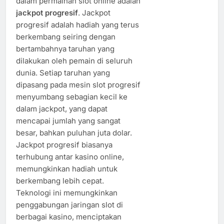
dalam permainan slot online adalah
jackpot progresif
. Jackpot
progresif adalah hadiah yang terus
berkembang seiring dengan
bertambahnya taruhan yang
dilakukan oleh pemain di seluruh
dunia. Setiap taruhan yang
dipasang pada mesin slot progresif
menyumbang sebagian kecil ke
dalam jackpot, yang dapat
mencapai jumlah yang sangat
besar, bahkan puluhan juta dolar.
Jackpot progresif biasanya
terhubung antar kasino online,
memungkinkan hadiah untuk
berkembang lebih cepat.
Teknologi ini memungkinkan
penggabungan jaringan slot di
berbagai kasino, menciptakan