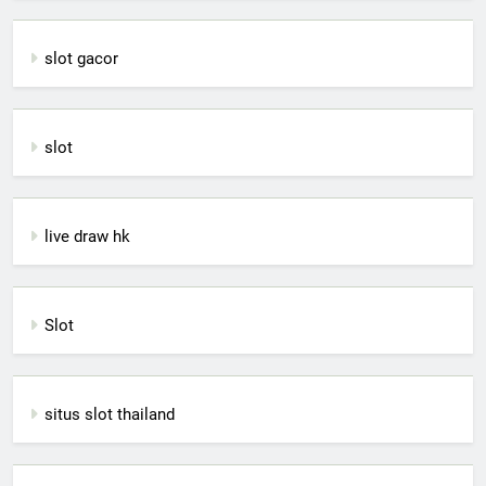
slot gacor
slot
live draw hk
Slot
situs slot thailand