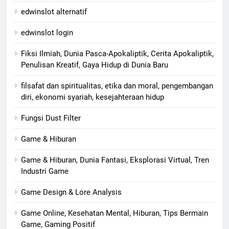
edwinslot alternatif
edwinslot login
Fiksi Ilmiah, Dunia Pasca-Apokaliptik, Cerita Apokaliptik,
Penulisan Kreatif, Gaya Hidup di Dunia Baru
filsafat dan spiritualitas, etika dan moral, pengembangan
diri, ekonomi syariah, kesejahteraan hidup
Fungsi Dust Filter
Game & Hiburan
Game & Hiburan, Dunia Fantasi, Eksplorasi Virtual, Tren
Industri Game
Game Design & Lore Analysis
Game Online, Kesehatan Mental, Hiburan, Tips Bermain
Game, Gaming Positif