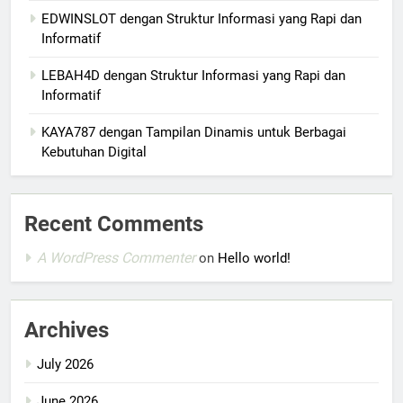
EDWINSLOT dengan Struktur Informasi yang Rapi dan
Informatif
LEBAH4D dengan Struktur Informasi yang Rapi dan
Informatif
KAYA787 dengan Tampilan Dinamis untuk Berbagai
Kebutuhan Digital
Recent Comments
A WordPress Commenter
on
Hello world!
Archives
July 2026
June 2026