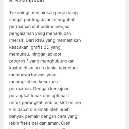
8.
Kesimpulan
Teknologi memainkan peran yang
sangat penting dalam mengubah
permainan slot online menjadi
pengalaman yang menarik dan
imersif. Dari RNG yang memastikan
keacakan, grafis 3D yang
memukau, hingga jackpot
progresif yang menghubungkan
kasino di seluruh dunia, teknologi
membawa inovasi yang
meningkatkan keseruan
permainan. Dengan kemajuan
perangkat lunak dan optimasi
untuk perangkat mobile, slot online
kini dapat dinikmati oleh lebih
banyak pemain dengan cara yang
lebih fleksibel dan aman. Oleh