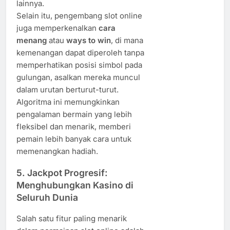
lainnya.
Selain itu, pengembang slot online
juga memperkenalkan
cara
menang
atau
ways to win
, di mana
kemenangan dapat diperoleh tanpa
memperhatikan posisi simbol pada
gulungan, asalkan mereka muncul
dalam urutan berturut-turut.
Algoritma ini memungkinkan
pengalaman bermain yang lebih
fleksibel dan menarik, memberi
pemain lebih banyak cara untuk
memenangkan hadiah.
5.
Jackpot Progresif:
Menghubungkan Kasino di
Seluruh Dunia
Salah satu fitur paling menarik