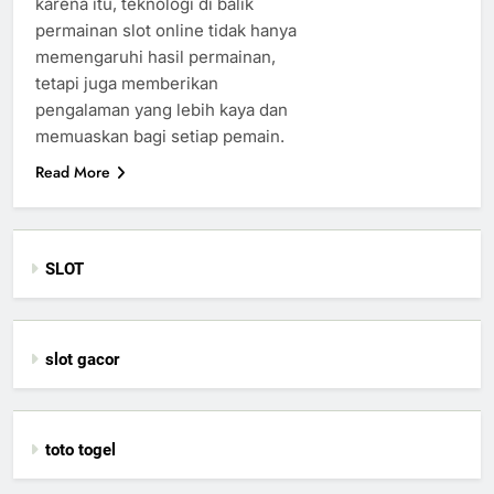
karena itu, teknologi di balik
permainan slot online tidak hanya
memengaruhi hasil permainan,
tetapi juga memberikan
pengalaman yang lebih kaya dan
memuaskan bagi setiap pemain.
Read More
SLOT
slot gacor
toto togel