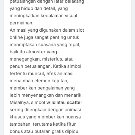
petualangan dengan latar belakang
yang hidup dan detail, yang
meningkatkan kedalaman visual
permainan.
Animasi yang digunakan dalam slot
online juga sangat penting untuk
menciptakan suasana yang tepat,
baik itu atmosfer yang
menegangkan, misterius, atau
penuh petualangan. Ketika simbol
tertentu muncul, efek animasi
menambah elemen kejutan,
memberikan pengalaman yang
lebih menyenangkan dan menarik.
Misalnya, simbol
wild
atau
scatter
sering dilengkapi dengan animasi
khusus yang memberikan nuansa
tambahan, terutama ketika fitur
bonus atau putaran gratis dipicu.