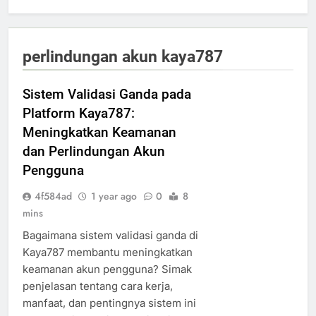
perlindungan akun kaya787
Sistem Validasi Ganda pada
Platform Kaya787:
Meningkatkan Keamanan
dan Perlindungan Akun
Pengguna
4f584ad
1 year ago
0
8
mins
Bagaimana sistem validasi ganda di
Kaya787 membantu meningkatkan
keamanan akun pengguna? Simak
penjelasan tentang cara kerja,
manfaat, dan pentingnya sistem ini