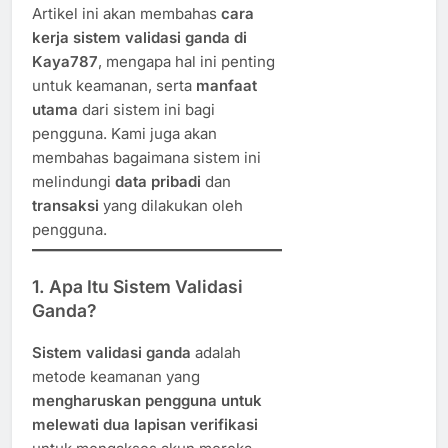
Artikel ini akan membahas
cara
kerja sistem validasi ganda di
Kaya787
, mengapa hal ini penting
untuk keamanan, serta
manfaat
utama
dari sistem ini bagi
pengguna. Kami juga akan
membahas bagaimana sistem ini
melindungi
data pribadi
dan
transaksi
yang dilakukan oleh
pengguna.
1. Apa Itu Sistem Validasi
Ganda?
Sistem validasi ganda
adalah
metode keamanan yang
mengharuskan pengguna untuk
melewati dua lapisan verifikasi