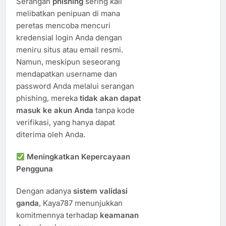
Serangan
phishing
sering kali
melibatkan penipuan di mana
peretas mencoba mencuri
kredensial login Anda dengan
meniru situs atau email resmi.
Namun, meskipun seseorang
mendapatkan username dan
password Anda melalui serangan
phishing, mereka
tidak akan dapat
masuk ke akun Anda
tanpa kode
verifikasi, yang hanya dapat
diterima oleh Anda.
Meningkatkan Kepercayaan
Pengguna
Dengan adanya
sistem validasi
ganda
, Kaya787 menunjukkan
komitmennya terhadap
keamanan