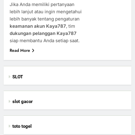
Jika Anda memiliki pertanyaan
lebih lanjut atau ingin mengetahui
lebih banyak tentang pengaturan
keamanan akun Kaya787
, tim
dukungan pelanggan Kaya787
siap membantu Anda setiap saat.
Read More
SLOT
slot gacor
toto togel