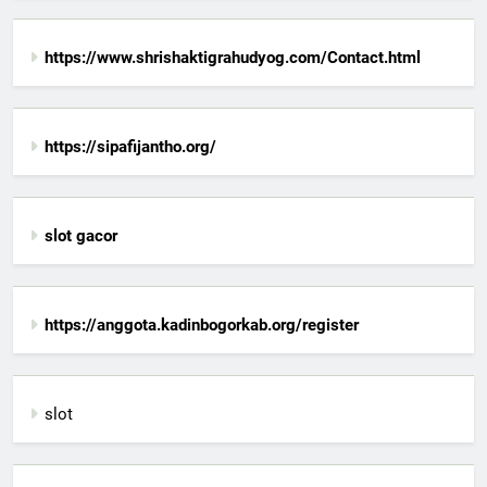
https://www.shrishaktigrahudyog.com/Contact.html
https://sipafijantho.org/
slot gacor
https://anggota.kadinbogorkab.org/register
slot