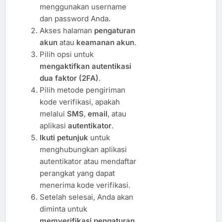
menggunakan username
dan password Anda.
Akses halaman
pengaturan
akun
atau
keamanan akun
.
Pilih opsi untuk
mengaktifkan autentikasi
dua faktor (2FA)
.
Pilih metode pengiriman
kode verifikasi, apakah
melalui
SMS
,
email
, atau
aplikasi
autentikator
.
Ikuti petunjuk
untuk
menghubungkan aplikasi
autentikator atau mendaftar
perangkat yang dapat
menerima kode verifikasi.
Setelah selesai, Anda akan
diminta untuk
memverifikasi pengaturan