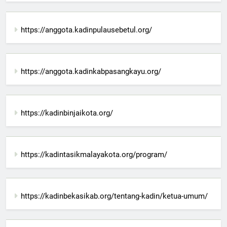
https://anggota.kadinpulausebetul.org/
https://anggota.kadinkabpasangkayu.org/
https://kadinbinjaikota.org/
https://kadintasikmalayakota.org/program/
https://kadinbekasikab.org/tentang-kadin/ketua-umum/