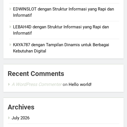
EDWINSLOT dengan Struktur Informasi yang Rapi dan
Informatif
LEBAH4D dengan Struktur Informasi yang Rapi dan
Informatif
KAYA787 dengan Tampilan Dinamis untuk Berbagai
Kebutuhan Digital
Recent Comments
A WordPress Commenter
on
Hello world!
Archives
July 2026