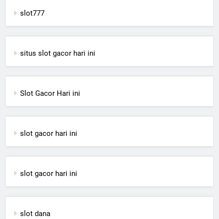
slot777
situs slot gacor hari ini
Slot Gacor Hari ini
slot gacor hari ini
slot gacor hari ini
slot dana