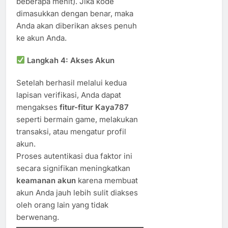
beberapa menit). Jika kode
dimasukkan dengan benar, maka
Anda akan diberikan akses penuh
ke akun Anda.
Langkah 4: Akses Akun
Setelah berhasil melalui kedua
lapisan verifikasi, Anda dapat
mengakses
fitur-fitur Kaya787
seperti bermain game, melakukan
transaksi, atau mengatur profil
akun.
Proses autentikasi dua faktor ini
secara signifikan meningkatkan
keamanan akun
karena membuat
akun Anda jauh lebih sulit diakses
oleh orang lain yang tidak
berwenang.