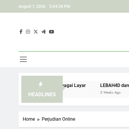
Skip
August 7, 2026
5:04:39 PM
to
content
CN 
Dapatkan P
sponsif di Berbagai Layar
LEBAH4D dan Dukungan Tamp
2 Weeks Ago
HEADLINES
Home
Perjudian Online