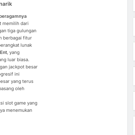
narik
beragamnya
 memilih dari
ngan tiga gulungan
 berbagai fitur
erangkat lunak
Ent
, yang
ng luar biasa.
an jackpot besar
resif ini
esar yang terus
pasang oleh
si slot game yang
 saya menemukan