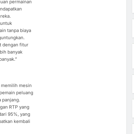
eruan permainan
endapatkan
reka.
 untuk
in tanpa biaya
guntungkan.
t dengan fitur
ebih banyak
banyak.”
m memilih mesin
 pemain peluang
 panjang.
ngan RTP yang
 dari 95%, yang
patkan kembali