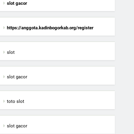
slot gacor
https://anggota.kadinbogorkab.org/register
slot
slot gacor
toto slot
slot gacor