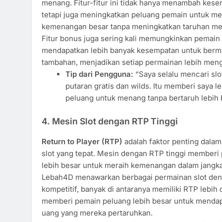
menang. Fitur-fitur ini tidak hanya menambah kes
tetapi juga meningkatkan peluang pemain untuk m
kemenangan besar tanpa meningkatkan taruhan me
Fitur bonus juga sering kali memungkinkan pemain
mendapatkan lebih banyak kesempatan untuk berma
tambahan, menjadikan setiap permainan lebih men
Tip dari Pengguna:
“Saya selalu mencari slo
putaran gratis dan wilds. Itu memberi saya l
peluang untuk menang tanpa bertaruh lebih 
4. Mesin Slot dengan RTP Tinggi
Return to Player (RTP)
adalah faktor penting dala
slot yang tepat. Mesin dengan RTP tinggi memberi
lebih besar untuk meraih kemenangan dalam jangka
Lebah4D menawarkan berbagai permainan slot de
kompetitif, banyak di antaranya memiliki RTP lebih
memberi pemain peluang lebih besar untuk menda
uang yang mereka pertaruhkan.