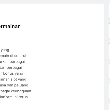
ermainan
 yang
main di seluruh
arkan berbagai
ari berbagai
ur bonus yang
inan slot yang
asa dan peluang
rbagai keunggulan
atform ini terus