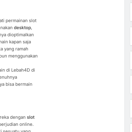
i permainan slot
unakan
desktop
,
nya dioptimalkan
main kapan saja
ka yang ramah
kipun menggunakan
in di Lebah4D di
penuhnya
ya bisa bermain
ereka dengan
slot
perjudian online.
ki sesuatu yang