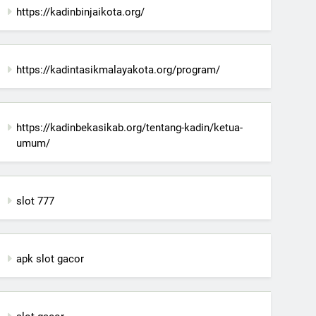
https://kadinbinjaikota.org/
https://kadintasikmalayakota.org/program/
https://kadinbekasikab.org/tentang-kadin/ketua-
umum/
slot 777
apk slot gacor