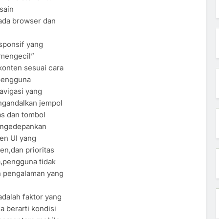
sain
pada browser dan
esponsif yang
mengecil”
konten sesuai cara
,pengguna
avigasi yang
ngandalkan jempol
as dan tombol
mengedepankan
en UI yang
en,dan prioritas
a,pengguna tidak
n pengalaman yang
dalah faktor yang
 berarti kondisi