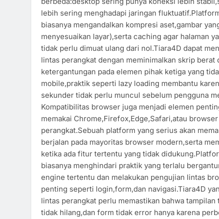
berbeda:desktop sering punya koneksi lebih stabil
lebih sering menghadapi jaringan fluktuatif.Platfor
biasanya mengandalkan kompresi aset,gambar yang
menyesuaikan layar),serta caching agar halaman ya
tidak perlu dimuat ulang dari nol.Tiara4D dapat me
lintas perangkat dengan meminimalkan skrip berat
ketergantungan pada elemen pihak ketiga yang tida
mobile,praktik seperti lazy loading membantu kare
sekunder tidak perlu muncul sebelum pengguna 
Kompatibilitas browser juga menjadi elemen penti
memakai Chrome,Firefox,Edge,Safari,atau browse
perangkat.Sebuah platform yang serius akan memasti
berjalan pada mayoritas browser modern,serta memi
ketika ada fitur tertentu yang tidak didukung.Platf
biasanya menghindari praktik yang terlalu bergant
engine tertentu dan melakukan pengujian lintas br
penting seperti login,form,dan navigasi.Tiara4D ya
lintas perangkat perlu memastikan bahwa tampilan 
tidak hilang,dan form tidak error hanya karena pe