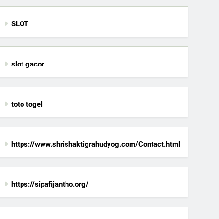
SLOT
slot gacor
toto togel
https://www.shrishaktigrahudyog.com/Contact.html
https://sipafijantho.org/