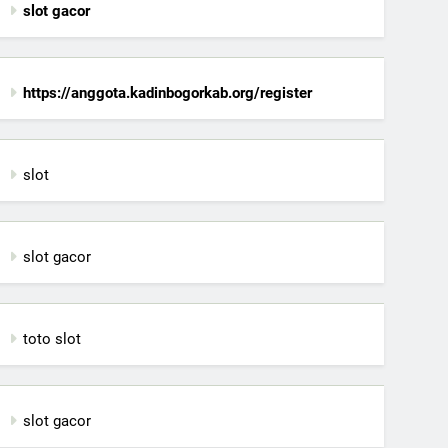
slot gacor
https://anggota.kadinbogorkab.org/register
slot
slot gacor
toto slot
slot gacor