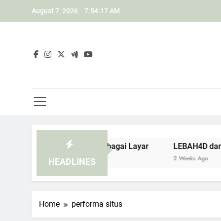
Skip
August 7, 2026
7:54:18 AM
to
content
CN 
Dapatkan P
Responsif di Berbagai Layar
LEBAH4D dan Dukungan Ta
2 Weeks Ago
HEADLINES
Home
performa situs