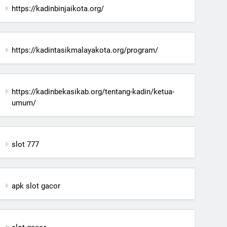
https://kadinbinjaikota.org/
https://kadintasikmalayakota.org/program/
https://kadinbekasikab.org/tentang-kadin/ketua-
umum/
slot 777
apk slot gacor