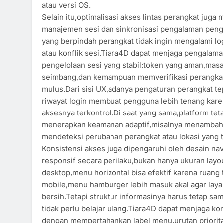
atau versi OS.
Selain itu,optimalisasi akses lintas perangkat juga
manajemen sesi dan sinkronisasi pengalaman pe
yang berpindah perangkat tidak ingin mengalami l
atau konflik sesi.Tiara4D dapat menjaga pengalama
pengelolaan sesi yang stabil:token yang aman,masa
seimbang,dan kemampuan memverifikasi perangkat
mulus.Dari sisi UX,adanya pengaturan perangkat t
riwayat login membuat pengguna lebih tenang kar
aksesnya terkontrol.Di saat yang sama,platform tet
menerapkan keamanan adaptif,misalnya menambahka
mendeteksi perubahan perangkat atau lokasi yang t
Konsistensi akses juga dipengaruhi oleh desain nav
responsif secara perilaku,bukan hanya ukuran layo
desktop,menu horizontal bisa efektif karena ruang 
mobile,menu hamburger lebih masuk akal agar layar
bersih.Tetapi struktur informasinya harus tetap s
tidak perlu belajar ulang.Tiara4D dapat menjaga kon
dengan mempertahankan label menu,urutan prioritas