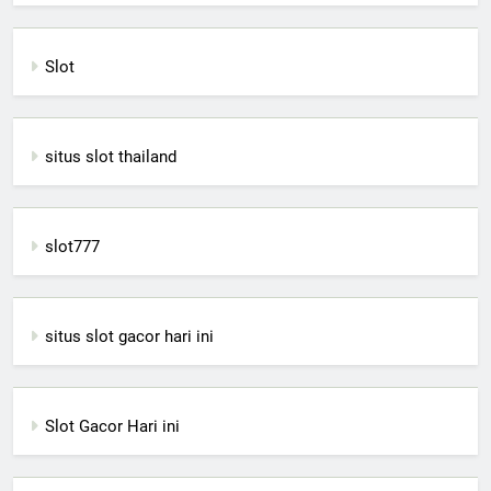
Slot
situs slot thailand
slot777
situs slot gacor hari ini
Slot Gacor Hari ini