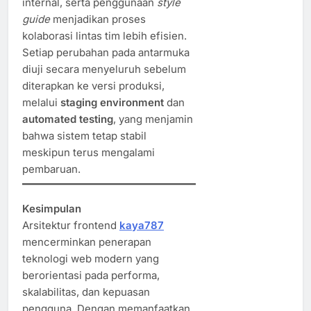
internal, serta penggunaan
style
guide
menjadikan proses
kolaborasi lintas tim lebih efisien.
Setiap perubahan pada antarmuka
diuji secara menyeluruh sebelum
diterapkan ke versi produksi,
melalui
staging environment
dan
automated testing
, yang menjamin
bahwa sistem tetap stabil
meskipun terus mengalami
pembaruan.
Kesimpulan
Arsitektur frontend
kaya787
mencerminkan penerapan
teknologi web modern yang
berorientasi pada performa,
skalabilitas, dan kepuasan
pengguna. Dengan memanfaatkan