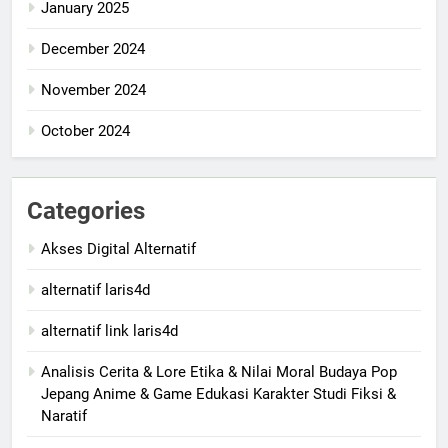
January 2025
December 2024
November 2024
October 2024
Categories
Akses Digital Alternatif
alternatif laris4d
alternatif link laris4d
Analisis Cerita & Lore Etika & Nilai Moral Budaya Pop
Jepang Anime & Game Edukasi Karakter Studi Fiksi &
Naratif