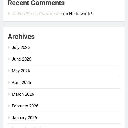
Recent Comments
A WordPress Commenter
on
Hello world!
Archives
July 2026
June 2026
May 2026
April 2026
March 2026
February 2026
January 2026