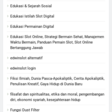
Edukasi & Sejarah Sosial
Edukasi Istilah Slot Digital
Edukasi Permainan Digital
Edukasi Slot Online, Strategi Bermain Sehat, Manajemen
Waktu Bermain, Panduan Pemain Slot, Slot Online
Bertanggung Jawab
edwinslot alternatif
edwinslot login
Fiksi Ilmiah, Dunia Pasca-Apokaliptik, Cerita Apokaliptik,
Penulisan Kreatif, Gaya Hidup di Dunia Baru
filsafat dan spiritualitas, etika dan moral, pengembangan
diri, ekonomi syariah, kesejahteraan hidup
Fungsi Dust Filter