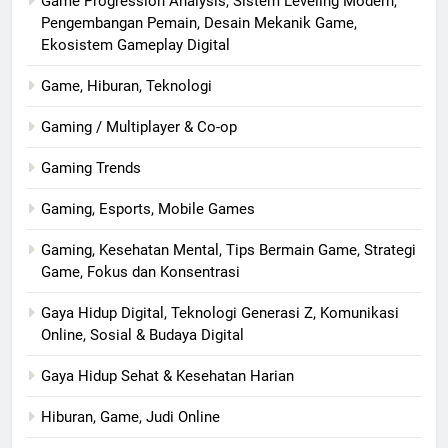
Game Progression Analysis, Sistem Leveling Modern,
Pengembangan Pemain, Desain Mekanik Game,
Ekosistem Gameplay Digital
Game, Hiburan, Teknologi
Gaming / Multiplayer & Co-op
Gaming Trends
Gaming, Esports, Mobile Games
Gaming, Kesehatan Mental, Tips Bermain Game, Strategi
Game, Fokus dan Konsentrasi
Gaya Hidup Digital, Teknologi Generasi Z, Komunikasi
Online, Sosial & Budaya Digital
Gaya Hidup Sehat & Kesehatan Harian
Hiburan, Game, Judi Online