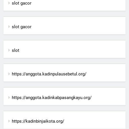
slot gacor
slot gacor
slot
https://anggota.kadinpulausebetul.org/
https://anggota.kadinkabpasangkayu.org/
https://kadinbinjaikota.org/