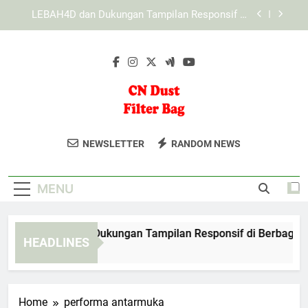
Skip
EDWINSLOT dengan Struktur Informasi yang Rapi
to
dan Informatif
content
LEBAH4D dengan Struktur Informasi yang Rapi
dan Informatif
EDWINSLOT dan Dukungan Tampilan Responsif di
Berbagai Layar
LEBAH4D dan Dukungan Tampilan Responsif di
Berbagai Layar
CN Dust Filter
Dapatkan Produk Filter Berkualitas
EDWINSLOT dengan Struktur Informasi yang Rapi
NEWSLETTER
RANDOM NEWS
dan Informatif
Bag
Untuk Industri Anda Dari CN Dust Filter
LEBAH4D dengan Struktur Informasi yang Rapi
Bag. Solusi Filtrasi Untuk Efisiensi
dan Informatif
MENU
Maksimal.
DWINSLOT dan Dukungan Tampilan Responsif di Berbagai Lay
HEADLINES
Weeks Ago
Home
performa antarmuka