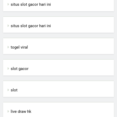
situs slot gacor hari ini
situs slot gacor hari ini
togel viral
slot gacor
slot
live draw hk