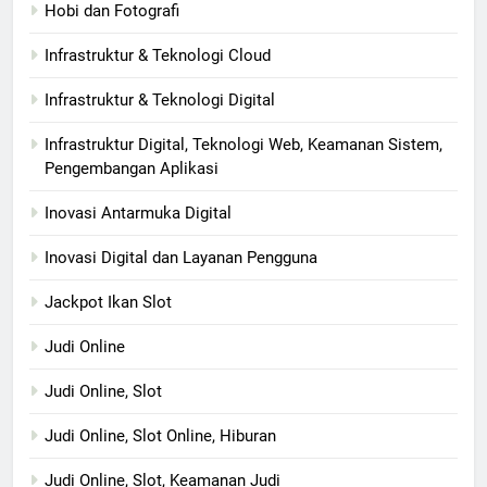
Hobi dan Fotografi
Infrastruktur & Teknologi Cloud
Infrastruktur & Teknologi Digital
Infrastruktur Digital, Teknologi Web, Keamanan Sistem,
Pengembangan Aplikasi
Inovasi Antarmuka Digital
Inovasi Digital dan Layanan Pengguna
Jackpot Ikan Slot
Judi Online
Judi Online, Slot
Judi Online, Slot Online, Hiburan
Judi Online, Slot, Keamanan Judi