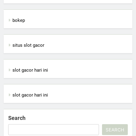
bokep
situs slot gacor
slot gacor hari ini
slot gacor hari ini
Search
SEARCH