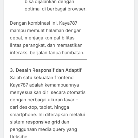
bisa dijalankan dengan
optimal di berbagai browser.
Dengan kombinasi ini, Kaya787
mampu memuat halaman dengan
cepat, menjaga kompatibilitas
lintas perangkat, dan memastikan
interaksi berjalan tanpa hambatan.
3. Desain Responsif dan Adaptif
Salah satu kekuatan frontend
Kaya787 adalah kemampuannya
menyesuaikan diri secara otomatis
dengan berbagai ukuran layar –
dari desktop, tablet, hingga
smartphone. Ini diterapkan melalui
sistem
responsive grid
dan
penggunaan media query yang
fleksibel.