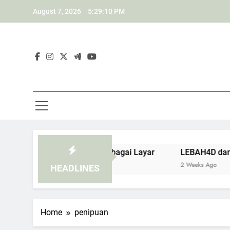
Skip
August 7, 2026
5:29:11 PM
to
content
CN 
Dapatkan P
Responsif di Berbagai Layar
LEBAH4D dan Dukungan T
2 Weeks Ago
HEADLINES
Home
penipuan