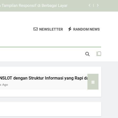
ampilan Responsif di Berbagai Layar
ur Informasi yang Rapi dan Informatif
ur Informasi yang Rapi dan Informatif
NEWSLETTER
RANDOM NEWS
ampilan Responsif di Berbagai Layar
 Bag. Solusi Filtrasi Untuk Efisiensi Maksimal.
ampilan Responsif di Berbagai Layar
ur Informasi yang Rapi dan Informatif
ur Informasi yang Rapi dan Informatif
 Struktur Informasi yang Rapi dan Informatif
LEBAH4D
3 Weeks A