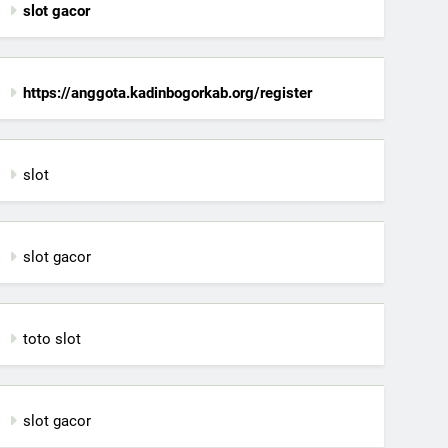
slot gacor
https://anggota.kadinbogorkab.org/register
slot
slot gacor
toto slot
slot gacor