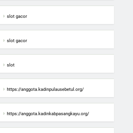
slot gacor
slot gacor
slot
https://anggota.kadinpulausebetul.org/
https://anggota.kadinkabpasangkayu.org/