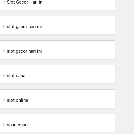
Slot Gacor Hari ini
slot gacor hari ini
slot gacor hari ini
slot dana
slot online
spaceman