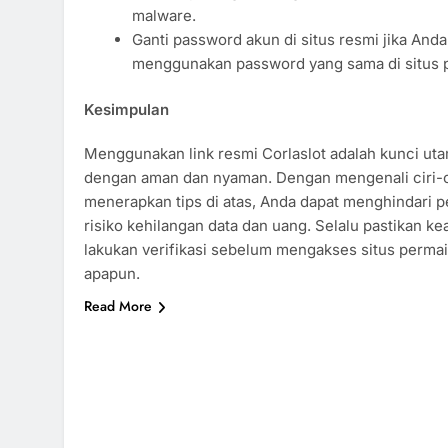
malware.
Ganti password akun di situs resmi jika And
menggunakan password yang sama di situs p
Kesimpulan
Menggunakan link resmi Corlaslot adalah kunci ut
dengan aman dan nyaman. Dengan mengenali ciri-ci
menerapkan tips di atas, Anda dapat menghindari p
risiko kehilangan data dan uang. Selalu pastikan k
lakukan verifikasi sebelum mengakses situs permai
apapun.
Read More