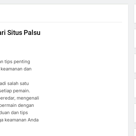
ri Situs Palsu
n tips penting
i keamanan dan
di salah satu
setiap pemain.
beredar, mengenali
t bermain dengan
duan dan tips
aga keamanan Anda