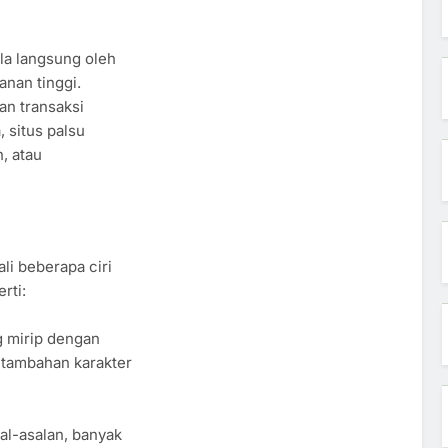
ola langsung oleh
anan tinggi.
an transaksi
 situs palsu
, atau
li beberapa ciri
rti:
g mirip dengan
i tambahan karakter
al-asalan, banyak