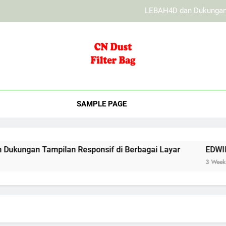
LEBAH4D dan Dukungan T
EDWINSLOT dengan Strukt
LEBAH4D dengan Strukt
Dust Filter Bag
EDWINSLOT dan Dukungan T
roduk Filter Berkualitas Untuk Industri Anda Dari CN Dust Filter
LEBAH4D dan Dukungan T
SAMPLE PAGE
EDWINSLOT dengan Strukt
LEBAH4D dengan Strukt
ampilan Responsif di Berbagai Layar
EDWINSLOT dengan
3 Weeks Ago