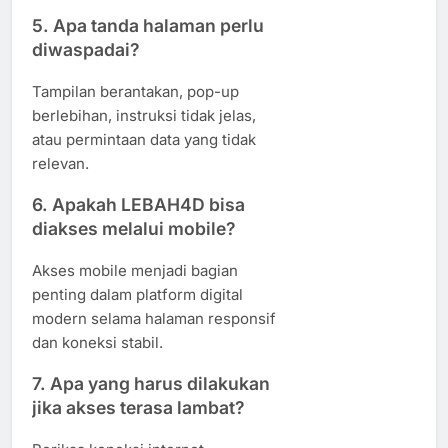
5. Apa tanda halaman perlu
diwaspadai?
Tampilan berantakan, pop-up
berlebihan, instruksi tidak jelas,
atau permintaan data yang tidak
relevan.
6. Apakah LEBAH4D bisa
diakses melalui mobile?
Akses mobile menjadi bagian
penting dalam platform digital
modern selama halaman responsif
dan koneksi stabil.
7. Apa yang harus dilakukan
jika akses terasa lambat?