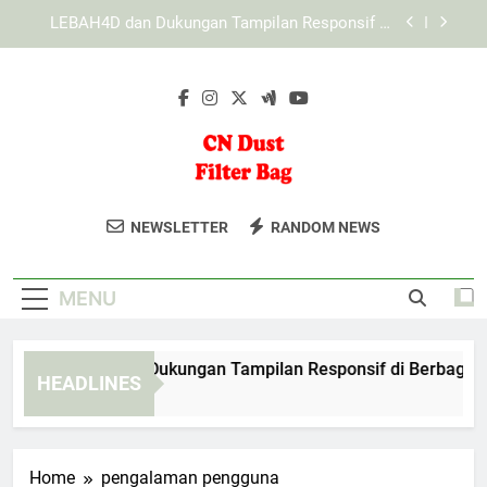
Skip
EDWINSLOT dengan Struktur Informasi yang Rapi
to
dan Informatif
content
LEBAH4D dengan Struktur Informasi yang Rapi
dan Informatif
EDWINSLOT dan Dukungan Tampilan Responsif di
Berbagai Layar
LEBAH4D dan Dukungan Tampilan Responsif di
Berbagai Layar
CN Dust Filter
Dapatkan Produk Filter Berkualitas
EDWINSLOT dengan Struktur Informasi yang Rapi
NEWSLETTER
RANDOM NEWS
dan Informatif
Bag
Untuk Industri Anda Dari CN Dust Filter
LEBAH4D dengan Struktur Informasi yang Rapi
Bag. Solusi Filtrasi Untuk Efisiensi
dan Informatif
MENU
Maksimal.
DWINSLOT dan Dukungan Tampilan Responsif di Berbagai Lay
HEADLINES
Weeks Ago
Home
pengalaman pengguna