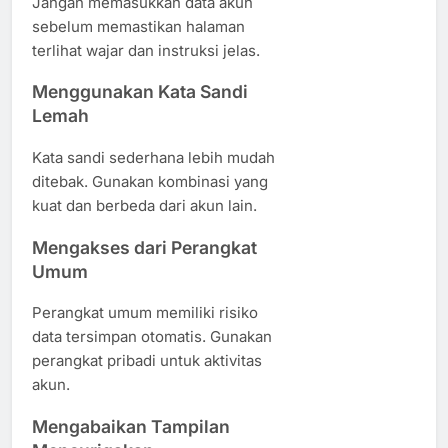
Jangan memasukkan data akun
sebelum memastikan halaman
terlihat wajar dan instruksi jelas.
Menggunakan Kata Sandi
Lemah
Kata sandi sederhana lebih mudah
ditebak. Gunakan kombinasi yang
kuat dan berbeda dari akun lain.
Mengakses dari Perangkat
Umum
Perangkat umum memiliki risiko
data tersimpan otomatis. Gunakan
perangkat pribadi untuk aktivitas
akun.
Mengabaikan Tampilan