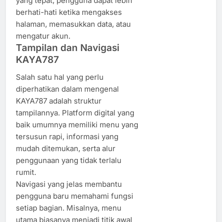
yang tepat, pengguna dapat lebih
berhati-hati ketika mengakses
halaman, memasukkan data, atau
mengatur akun.
Tampilan dan Navigasi
KAYA787
Salah satu hal yang perlu
diperhatikan dalam mengenal
KAYA787 adalah struktur
tampilannya. Platform digital yang
baik umumnya memiliki menu yang
tersusun rapi, informasi yang
mudah ditemukan, serta alur
penggunaan yang tidak terlalu
rumit.
Navigasi yang jelas membantu
pengguna baru memahami fungsi
setiap bagian. Misalnya, menu
utama biasanya menjadi titik awal