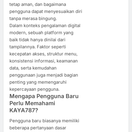
tetap aman, dan bagaimana
pengguna dapat menyesuaikan diri
tanpa merasa bingung.
Dalam konteks pengalaman digital
modern, sebuah platform yang
baik tidak hanya dinilai dari
tampilannya. Faktor seperti
kecepatan akses, struktur menu,
konsistensi informasi, keamanan
data, serta kemudahan
penggunaan juga menjadi bagian
penting yang memengaruhi
kepercayaan pengguna.
Mengapa Pengguna Baru
Perlu Memahami
KAYA787?
Pengguna baru biasanya memiliki
beberapa pertanyaan dasar