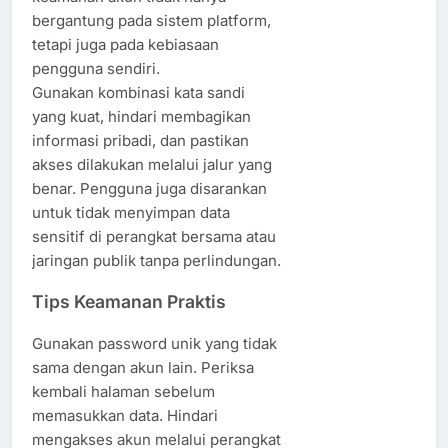
bergantung pada sistem platform,
tetapi juga pada kebiasaan
pengguna sendiri.
Gunakan kombinasi kata sandi
yang kuat, hindari membagikan
informasi pribadi, dan pastikan
akses dilakukan melalui jalur yang
benar. Pengguna juga disarankan
untuk tidak menyimpan data
sensitif di perangkat bersama atau
jaringan publik tanpa perlindungan.
Tips Keamanan Praktis
Gunakan password unik yang tidak
sama dengan akun lain. Periksa
kembali halaman sebelum
memasukkan data. Hindari
mengakses akun melalui perangkat