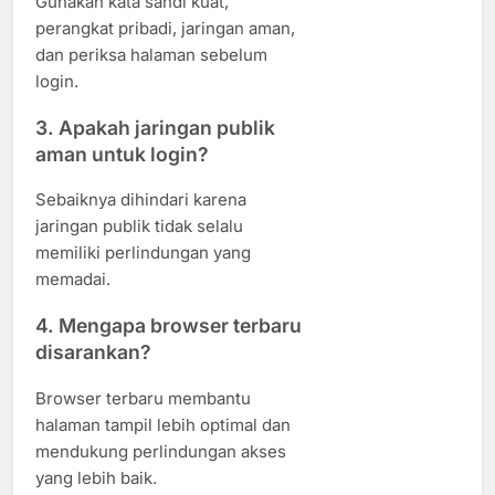
Gunakan kata sandi kuat,
perangkat pribadi, jaringan aman,
dan periksa halaman sebelum
login.
3. Apakah jaringan publik
aman untuk login?
Sebaiknya dihindari karena
jaringan publik tidak selalu
memiliki perlindungan yang
memadai.
4. Mengapa browser terbaru
disarankan?
Browser terbaru membantu
halaman tampil lebih optimal dan
mendukung perlindungan akses
yang lebih baik.