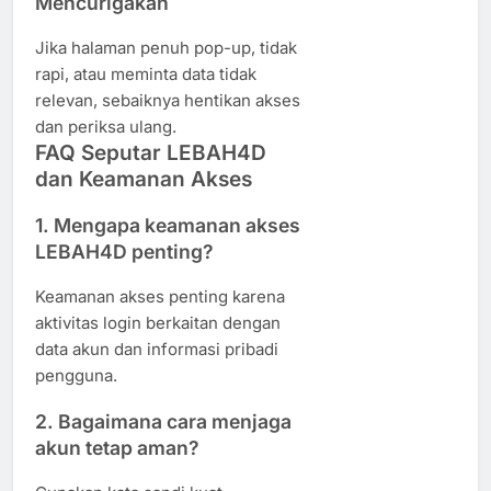
Mencurigakan
Jika halaman penuh pop-up, tidak
rapi, atau meminta data tidak
relevan, sebaiknya hentikan akses
dan periksa ulang.
FAQ Seputar LEBAH4D
dan Keamanan Akses
1. Mengapa keamanan akses
LEBAH4D penting?
Keamanan akses penting karena
aktivitas login berkaitan dengan
data akun dan informasi pribadi
pengguna.
2. Bagaimana cara menjaga
akun tetap aman?