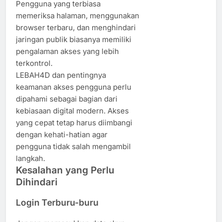
Pengguna yang terbiasa
memeriksa halaman, menggunakan
browser terbaru, dan menghindari
jaringan publik biasanya memiliki
pengalaman akses yang lebih
terkontrol.
LEBAH4D dan pentingnya
keamanan akses pengguna perlu
dipahami sebagai bagian dari
kebiasaan digital modern. Akses
yang cepat tetap harus diimbangi
dengan kehati-hatian agar
pengguna tidak salah mengambil
langkah.
Kesalahan yang Perlu
Dihindari
Login Terburu-buru