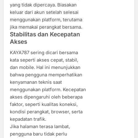
yang tidak dipercaya. Biasakan
keluar dari akun setelah selesai
menggunakan platform, terutama
jika memakai perangkat bersama.
Stabilitas dan Kecepatan
Akses
KAYA787 sering dicari bersama
kata seperti akses cepat, stabil,
dan mobile. Hal ini menunjukkan
bahwa pengguna memperhatikan
kenyamanan teknis saat
menggunakan platform. Kecepatan
akses dipengaruhi oleh beberapa
faktor, seperti kualitas koneksi,
kondisi perangkat, browser, serta
kepadatan trafik.
Jika halaman terasa lambat,
pengguna baru tidak perlu