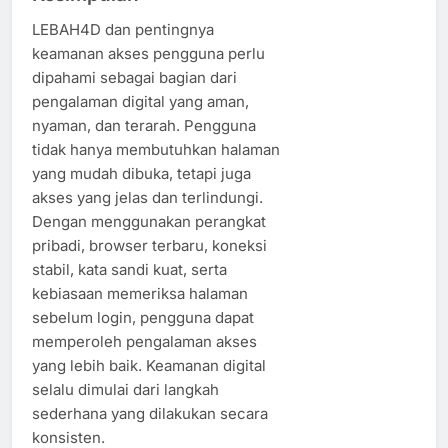
LEBAH4D dan pentingnya
keamanan akses pengguna perlu
dipahami sebagai bagian dari
pengalaman digital yang aman,
nyaman, dan terarah. Pengguna
tidak hanya membutuhkan halaman
yang mudah dibuka, tetapi juga
akses yang jelas dan terlindungi.
Dengan menggunakan perangkat
pribadi, browser terbaru, koneksi
stabil, kata sandi kuat, serta
kebiasaan memeriksa halaman
sebelum login, pengguna dapat
memperoleh pengalaman akses
yang lebih baik. Keamanan digital
selalu dimulai dari langkah
sederhana yang dilakukan secara
konsisten.