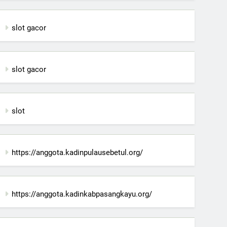
slot gacor
slot gacor
slot
https://anggota.kadinpulausebetul.org/
https://anggota.kadinkabpasangkayu.org/