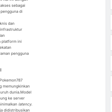
 akses sebagai
n pengguna di
knis dan
nfrastruktur
dan
platform ini
ekatan
galaman pengguna
l
ur.Pokemon787
g memungkinkan
eluruh dunia.Model
bung ke server
minimalkan
latency
.
ja didistribusikan