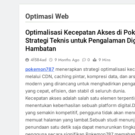
Optimasi Web
Optimalisasi Kecepatan Akses di P
Strategi Teknis untuk Pengalaman Dig
Hambatan
4f584ad
9 Months Ago
0
9 Mins
pokemon787
menerapkan strategi optimalisasi ke
melalui CDN, caching pintar, kompresi data, dan ars
modern yang dirancang untuk menghadirkan peng
yang cepat, efisien, dan stabil di seluruh dunia.
Kecepatan akses adalah salah satu elemen terpent
menentukan keberhasilan sebuah platform digital.D
yang semakin kompetitif, pengguna tidak akan me
memuat halaman yang lambat.Sebuah studi menun
penundaan satu detik saja dapat menurunkan tingk
pengguna secara signifikan.Pokemon787 memahami