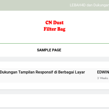
LEBAH4D dan Dukungan T
EDWINSLOT dengan Strukt
LEBAH4D dengan Strukt
Dust Filter Bag
EDWINSLOT dan Dukungan T
roduk Filter Berkualitas Untuk Industri Anda Dari CN Dust Filter
LEBAH4D dan Dukungan T
SAMPLE PAGE
EDWINSLOT dengan Strukt
LEBAH4D dengan Strukt
pilan Responsif di Berbagai Layar
EDWINSLOT dengan 
3 Weeks Ago