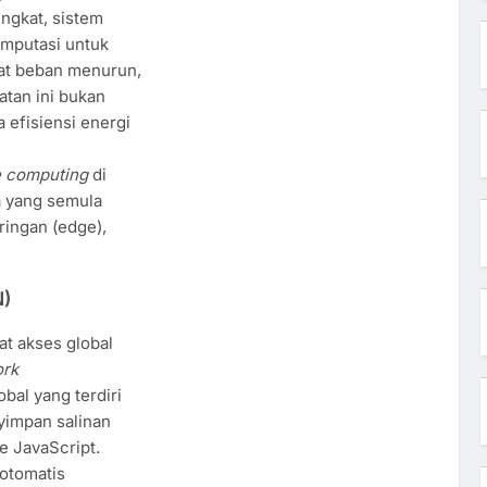
ingkat, sistem
mputasi untuk
at beban menurun,
tan ini bukan
 efisiensi energi
 computing
di
a yang semula
aringan (edge),
N)
at akses global
ork
al yang terdiri
yimpan salinan
le JavaScript.
otomatis