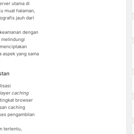
erver utama di
ktu muat halaman,
grafis jauh dari
n keamanan dengan
u melindungi
 menciptakan
a aspek yang sama
stan
lisasi
-layer caching
 tingkat browser
isan caching
ses pengambilan
 tertentu,