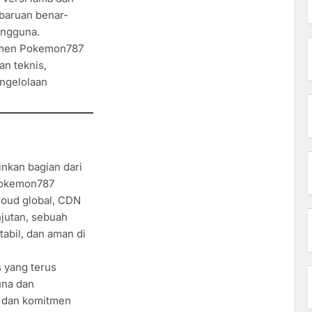
mbaruan benar-
engguna.
itmen Pokemon787
n teknis,
engelolaan
inkan bagian dari
Pokemon787
loud global, CDN
njutan, sebuah
abil, dan aman di
es yang terus
una dan
f dan komitmen