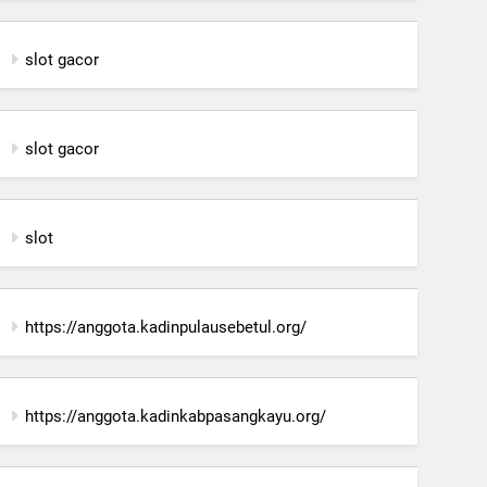
slot gacor
slot gacor
slot
https://anggota.kadinpulausebetul.org/
https://anggota.kadinkabpasangkayu.org/