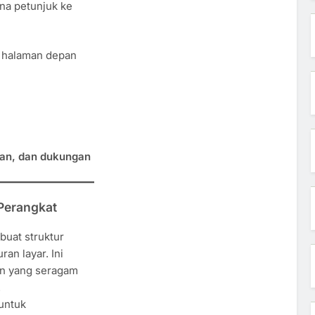
na petunjuk ke
i halaman depan
nan, dan dukungan
 Perangkat
uat struktur
an layar. Ini
n yang seragam
.
untuk