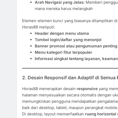
Arah Navigasi yang Jelas
: Memberi penggu
mana mereka harus melangkah
Elemen-elemen kunci yang biasanya ditampilkan d
Horas88 meliputi:
Header dengan menu utama
Tombol login/daftar yang menonjol
Banner promosi atau pengumuman penting
Menu kategori fitur terpopuler
Informasi singkat tentang layanan, keama
2. Desain Responsif dan Adaptif di Semua
Horas88 menerapkan desain
responsive
yang memb
halaman menyesuaikan secara otomatis dengan ukur
memungkinkan pengguna mendapatkan pengalama
baik dari desktop, tablet, maupun perangkat mobile
Di desktop, layout memanfaatkan
ruang horizontal