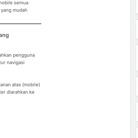
mobile semua
 yang mudah
yang
dahkan pengguna
tur navigasi
)
kanan atas (mobile)
er diarahkan ke