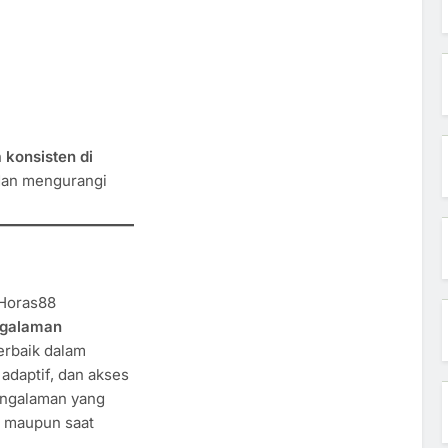
n
konsisten di
 dan mengurangi
 Horas88
engalaman
terbaik dalam
 adaptif, dan akses
engalaman yang
li maupun saat