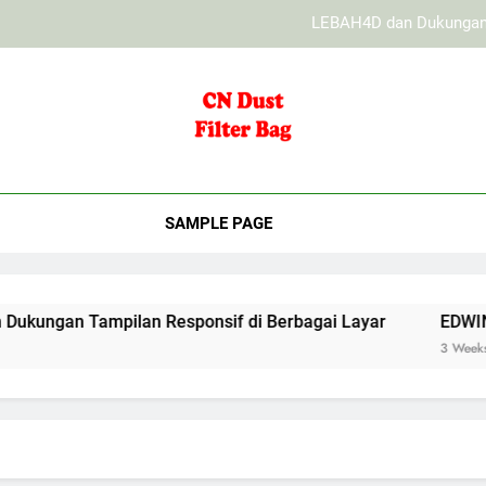
LEBAH4D dan Dukungan T
EDWINSLOT dengan Strukt
LEBAH4D dengan Strukt
Dust Filter Bag
EDWINSLOT dan Dukungan T
roduk Filter Berkualitas Untuk Industri Anda Dari CN Dust Filter
LEBAH4D dan Dukungan T
SAMPLE PAGE
EDWINSLOT dengan Strukt
LEBAH4D dengan Strukt
mpilan Responsif di Berbagai Layar
EDWINSLOT dengan
3 Weeks Ago