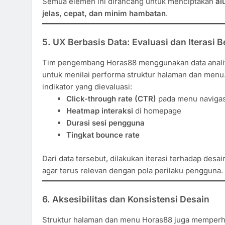
Semua elemen ini dirancang untuk menciptakan
al
jelas, cepat, dan minim hambatan
.
5. UX Berbasis Data: Evaluasi dan Iterasi 
Tim pengembang Horas88 menggunakan data anali
untuk menilai performa struktur halaman dan menu
indikator yang dievaluasi:
Click-through rate (CTR)
pada menu navigas
Heatmap interaksi
di homepage
Durasi sesi pengguna
Tingkat bounce rate
Dari data tersebut, dilakukan iterasi terhadap desa
agar terus relevan dengan pola perilaku pengguna.
6. Aksesibilitas dan Konsistensi Desain
Struktur halaman dan menu Horas88 juga memperh