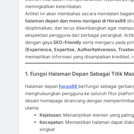
meningkatkan keterlibatan.
Artikel ini akan membahas secara mendalam baga
halaman depan dan menu navigasi di Horas88
dir
dioptimalkan, dan terus dikembangkan agar mamp
ekspektasi pengguna dari berbagai perangkat. Artik
dengan gaya
SEO-friendly
serta mengacu pada pri
(Experience, Expertise, Authoritativeness, Trustw
memastikan informasi yang disampaikan kredibel, re
1. Fungsi Halaman Depan Sebagai Titik M
Halaman depan
horas88
berfungsi sebagai gerban
menghubungkan pengguna ke seluruh fitur platform.
desain homepage dirancang dengan mempertimbang
utama:
Kejelasan
: Menampilkan elemen yang paling 
Kecepatan
: Memastikan halaman dapat diak
singkat