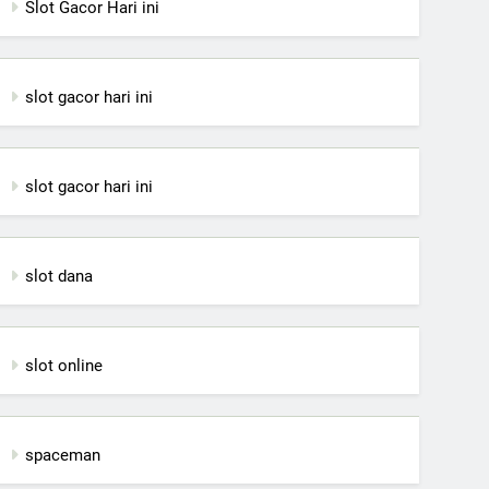
Slot Gacor Hari ini
slot gacor hari ini
slot gacor hari ini
slot dana
slot online
spaceman