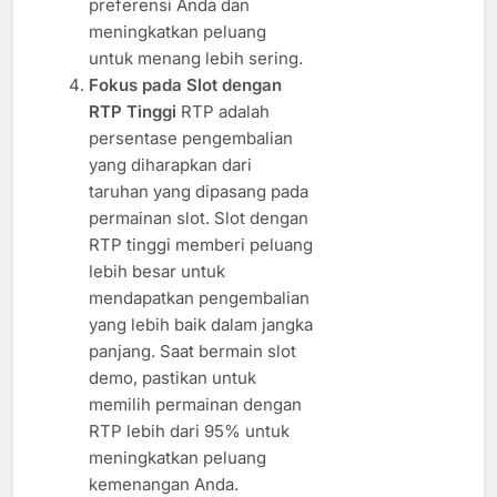
preferensi Anda dan
meningkatkan peluang
untuk menang lebih sering.
Fokus pada Slot dengan
RTP Tinggi
RTP adalah
persentase pengembalian
yang diharapkan dari
taruhan yang dipasang pada
permainan slot. Slot dengan
RTP tinggi memberi peluang
lebih besar untuk
mendapatkan pengembalian
yang lebih baik dalam jangka
panjang. Saat bermain slot
demo, pastikan untuk
memilih permainan dengan
RTP lebih dari 95% untuk
meningkatkan peluang
kemenangan Anda.