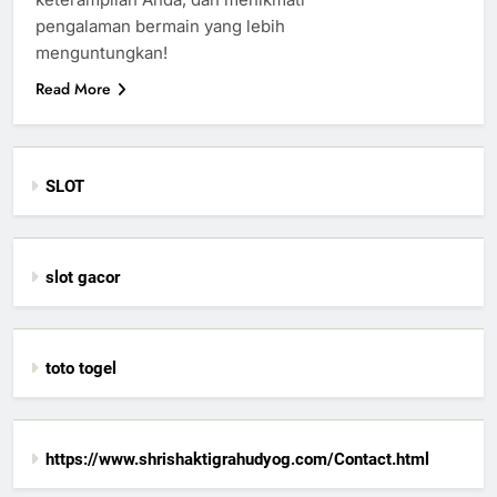
pengalaman bermain yang lebih
menguntungkan!
Read More
SLOT
slot gacor
toto togel
https://www.shrishaktigrahudyog.com/Contact.html