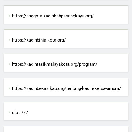
https://anggota.kadinkabpasangkayu.org/
https://kadinbinjaikota.org/
https://kadintasikmalayakota.org/program/
https://kadinbekasikab.org/tentang-kadin/ketua-umum/
slot 777