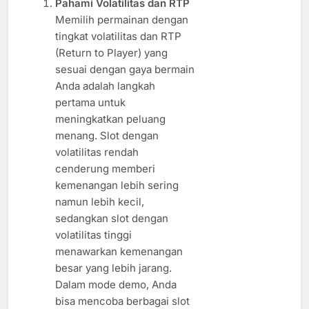
Pahami Volatilitas dan RTP
Memilih permainan dengan
tingkat volatilitas dan RTP
(Return to Player) yang
sesuai dengan gaya bermain
Anda adalah langkah
pertama untuk
meningkatkan peluang
menang. Slot dengan
volatilitas rendah
cenderung memberi
kemenangan lebih sering
namun lebih kecil,
sedangkan slot dengan
volatilitas tinggi
menawarkan kemenangan
besar yang lebih jarang.
Dalam mode demo, Anda
bisa mencoba berbagai slot