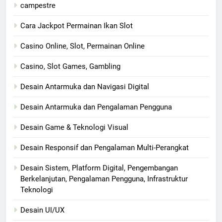
campestre
Cara Jackpot Permainan Ikan Slot
Casino Online, Slot, Permainan Online
Casino, Slot Games, Gambling
Desain Antarmuka dan Navigasi Digital
Desain Antarmuka dan Pengalaman Pengguna
Desain Game & Teknologi Visual
Desain Responsif dan Pengalaman Multi-Perangkat
Desain Sistem, Platform Digital, Pengembangan
Berkelanjutan, Pengalaman Pengguna, Infrastruktur
Teknologi
Desain UI/UX