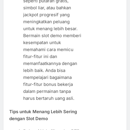
seperti putaran gratis,
simbol liar, atau bahkan
jackpot progresif yang
meningkatkan peluang
untuk menang lebih besar.
Bermain slot demo memberi
kesempatan untuk
memahami cara memicu
fitur-fitur ini dan
memanfaatkannya dengan
lebih baik. Anda bisa
mempelajari bagaimana
fitur-fitur bonus bekerja
dalam permainan tanpa
harus bertaruh uang asli.
Tips untuk Menang Lebih Sering
dengan Slot Demo