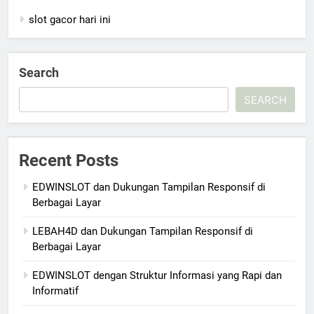
slot gacor hari ini
Search
SEARCH
Recent Posts
EDWINSLOT dan Dukungan Tampilan Responsif di
Berbagai Layar
LEBAH4D dan Dukungan Tampilan Responsif di
Berbagai Layar
EDWINSLOT dengan Struktur Informasi yang Rapi dan
Informatif