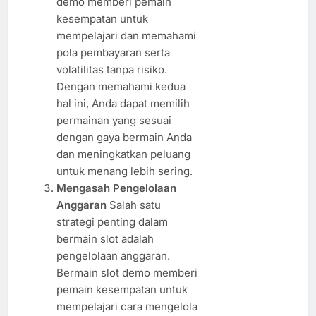
demo memberi pemain
kesempatan untuk
mempelajari dan memahami
pola pembayaran serta
volatilitas tanpa risiko.
Dengan memahami kedua
hal ini, Anda dapat memilih
permainan yang sesuai
dengan gaya bermain Anda
dan meningkatkan peluang
untuk menang lebih sering.
Mengasah Pengelolaan
Anggaran
Salah satu
strategi penting dalam
bermain slot adalah
pengelolaan anggaran.
Bermain slot demo memberi
pemain kesempatan untuk
mempelajari cara mengelola