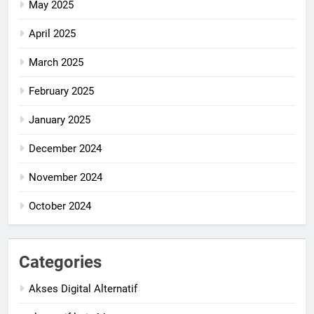
May 2025
April 2025
March 2025
February 2025
January 2025
December 2024
November 2024
October 2024
Categories
Akses Digital Alternatif