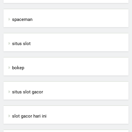
spaceman
situs slot
bokep
situs slot gacor
slot gacor hari ini