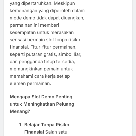
yang dipertaruhkan. Meskipun
kemenangan yang diperoleh dalam
mode demo tidak dapat diuangkan,
permainan ini memberi
kesempatan untuk merasakan
sensasi bermain slot tanpa risiko
finansial. Fitur-fitur permainan,
seperti putaran gratis, simbol liar,
dan pengganda tetap tersedia,
memungkinkan pemain untuk
memahami cara kerja setiap
elemen permainan.
Mengapa Slot Demo Penting
untuk Meningkatkan Peluang
Menang?
Belajar Tanpa Risiko
Finansial
Salah satu