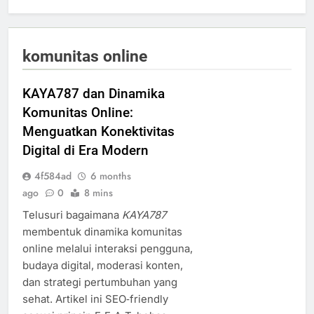
komunitas online
KAYA787 dan Dinamika
Komunitas Online:
Menguatkan Konektivitas
Digital di Era Modern
4f584ad
6 months
ago
0
8 mins
Telusuri bagaimana
KAYA787
membentuk dinamika komunitas
online melalui interaksi pengguna,
budaya digital, moderasi konten,
dan strategi pertumbuhan yang
sehat. Artikel ini SEO‑friendly