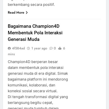
berkembang secara positif.
Read More
Bagaimana Champion4D
Membentuk Pola Interaksi
Generasi Muda
4f584ad
1 year ago
0
6
mins
Champion4D berperan besar
dalam membentuk pola interaksi
generasi muda di era digital. Simak
bagaimana platform ini mendorong
komunikasi, kolaborasi, dan
koneksi sosial secara virtual.
Di tengah transformasi digital yang
berlangsung begitu cepat,
generasi muda tumbuh dalam