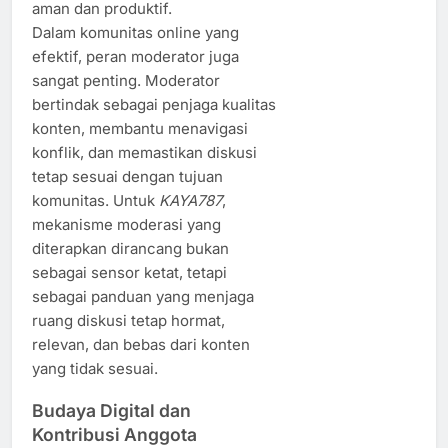
aman dan produktif.
Dalam komunitas online yang
efektif, peran moderator juga
sangat penting. Moderator
bertindak sebagai penjaga kualitas
konten, membantu menavigasi
konflik, dan memastikan diskusi
tetap sesuai dengan tujuan
komunitas. Untuk
KAYA787
,
mekanisme moderasi yang
diterapkan dirancang bukan
sebagai sensor ketat, tetapi
sebagai panduan yang menjaga
ruang diskusi tetap hormat,
relevan, dan bebas dari konten
yang tidak sesuai.
Budaya Digital dan
Kontribusi Anggota