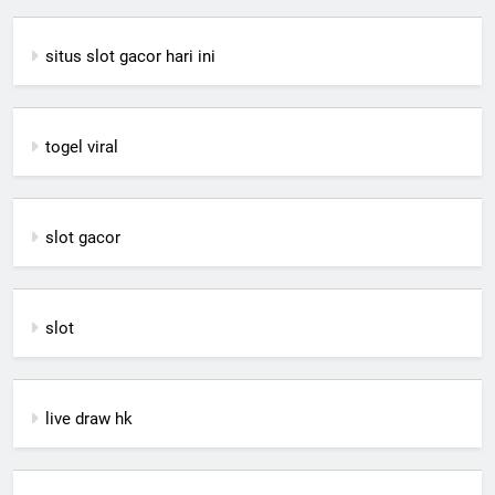
situs slot gacor hari ini
togel viral
slot gacor
slot
live draw hk