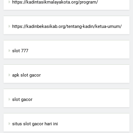
https://kadintasikmalayakota.org/program/
https://kadinbekasikab.org/tentang-kadin/ketua-umum/
slot 777
apk slot gacor
slot gacor
situs slot gacor hari ini