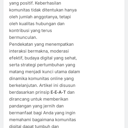
yang positif. Keberhasilan
komunitas tidak ditentukan hanya
oleh jumlah anggotanya, tetapi
oleh kualitas hubungan dan
kontribusi yang terus
bermunculan.
Pendekatan yang menempatkan
interaksi bermakna, moderasi
efektif, budaya digital yang sehat,
serta strategi pertumbuhan yang
matang menjadi kunci utama dalam
dinamika komunitas online yang
berkelanjutan. Artikel ini disusun
berdasarkan prinsip
E‑E‑A‑T
dan
dirancang untuk memberikan
pandangan yang jernih dan
bermanfaat bagi Anda yang ingin
memahami bagaimana komunitas
digital dapat tumbuh dan