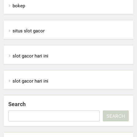
bokep
situs slot gacor
slot gacor hari ini
slot gacor hari ini
Search
SEARCH