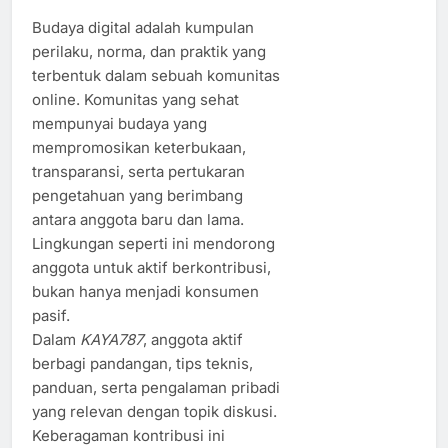
Budaya digital adalah kumpulan
perilaku, norma, dan praktik yang
terbentuk dalam sebuah komunitas
online. Komunitas yang sehat
mempunyai budaya yang
mempromosikan keterbukaan,
transparansi, serta pertukaran
pengetahuan yang berimbang
antara anggota baru dan lama.
Lingkungan seperti ini mendorong
anggota untuk aktif berkontribusi,
bukan hanya menjadi konsumen
pasif.
Dalam
KAYA787
, anggota aktif
berbagi pandangan, tips teknis,
panduan, serta pengalaman pribadi
yang relevan dengan topik diskusi.
Keberagaman kontribusi ini