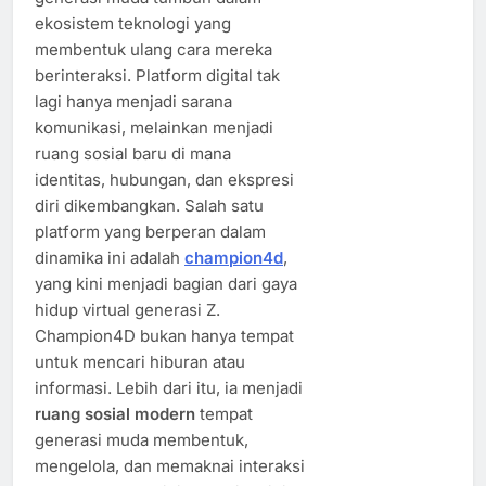
ekosistem teknologi yang
membentuk ulang cara mereka
berinteraksi. Platform digital tak
lagi hanya menjadi sarana
komunikasi, melainkan menjadi
ruang sosial baru di mana
identitas, hubungan, dan ekspresi
diri dikembangkan. Salah satu
platform yang berperan dalam
dinamika ini adalah
champion4d
,
yang kini menjadi bagian dari gaya
hidup virtual generasi Z.
Champion4D bukan hanya tempat
untuk mencari hiburan atau
informasi. Lebih dari itu, ia menjadi
ruang sosial modern
tempat
generasi muda membentuk,
mengelola, dan memaknai interaksi