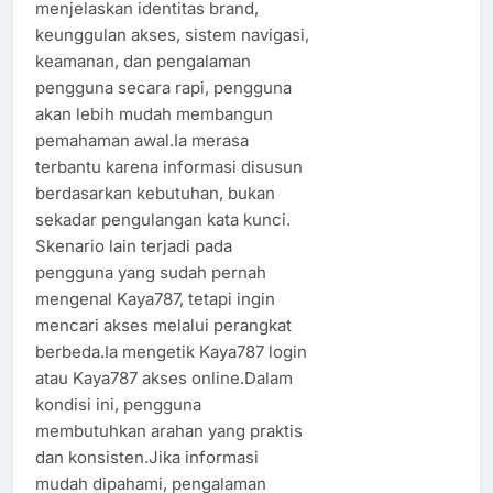
menjelaskan identitas brand,
keunggulan akses, sistem navigasi,
keamanan, dan pengalaman
pengguna secara rapi, pengguna
akan lebih mudah membangun
pemahaman awal.Ia merasa
terbantu karena informasi disusun
berdasarkan kebutuhan, bukan
sekadar pengulangan kata kunci.
Skenario lain terjadi pada
pengguna yang sudah pernah
mengenal Kaya787, tetapi ingin
mencari akses melalui perangkat
berbeda.Ia mengetik Kaya787 login
atau Kaya787 akses online.Dalam
kondisi ini, pengguna
membutuhkan arahan yang praktis
dan konsisten.Jika informasi
mudah dipahami, pengalaman