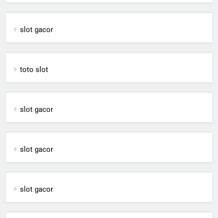
slot gacor
toto slot
slot gacor
slot gacor
slot gacor