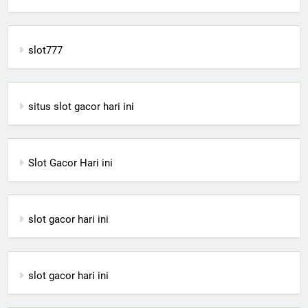
slot777
situs slot gacor hari ini
Slot Gacor Hari ini
slot gacor hari ini
slot gacor hari ini