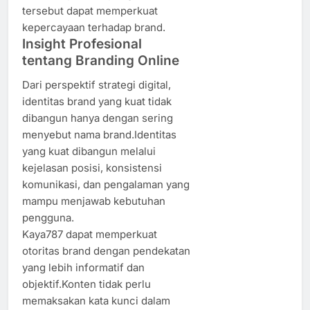
tersebut dapat memperkuat
kepercayaan terhadap brand.
Insight Profesional
tentang Branding Online
Dari perspektif strategi digital,
identitas brand yang kuat tidak
dibangun hanya dengan sering
menyebut nama brand.Identitas
yang kuat dibangun melalui
kejelasan posisi, konsistensi
komunikasi, dan pengalaman yang
mampu menjawab kebutuhan
pengguna.
Kaya787 dapat memperkuat
otoritas brand dengan pendekatan
yang lebih informatif dan
objektif.Konten tidak perlu
memaksakan kata kunci dalam