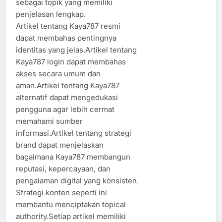
sebagai topik yang memiliki
penjelasan lengkap.
Artikel tentang Kaya787 resmi
dapat membahas pentingnya
identitas yang jelas.Artikel tentang
Kaya787 login dapat membahas
akses secara umum dan
aman.Artikel tentang Kaya787
alternatif dapat mengedukasi
pengguna agar lebih cermat
memahami sumber
informasi.Artikel tentang strategi
brand dapat menjelaskan
bagaimana Kaya787 membangun
reputasi, kepercayaan, dan
pengalaman digital yang konsisten.
Strategi konten seperti ini
membantu menciptakan topical
authority.Setiap artikel memiliki