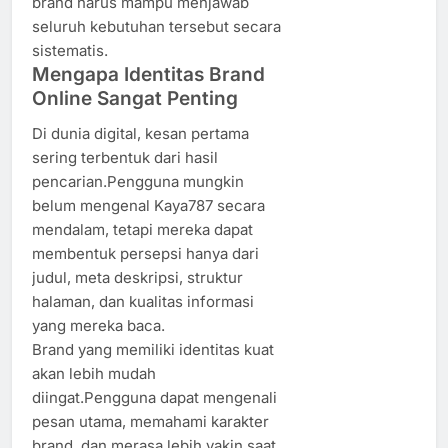
brand harus mampu menjawab
seluruh kebutuhan tersebut secara
sistematis.
Mengapa Identitas Brand
Online Sangat Penting
Di dunia digital, kesan pertama
sering terbentuk dari hasil
pencarian.Pengguna mungkin
belum mengenal Kaya787 secara
mendalam, tetapi mereka dapat
membentuk persepsi hanya dari
judul, meta deskripsi, struktur
halaman, dan kualitas informasi
yang mereka baca.
Brand yang memiliki identitas kuat
akan lebih mudah
diingat.Pengguna dapat mengenali
pesan utama, memahami karakter
brand, dan merasa lebih yakin saat