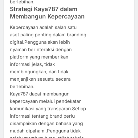
berlebihan.
Strategi Kaya787 dalam
Membangun Kepercayaan
Kepercayaan adalah salah satu
aset paling penting dalam branding
digital.Pengguna akan lebih
nyaman berinteraksi dengan
platform yang memberikan
informasi jelas, tidak
membingungkan, dan tidak
menjanjikan sesuatu secara
berlebihan.
Kaya787 dapat membangun
kepercayaan melalui pendekatan
komunikasi yang transparan.Setiap
informasi tentang brand perlu
disampaikan dengan bahasa yang
mudah dipahami.Pengguna tidak