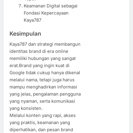
Keamanan Digital sebagai
Fondasi Kepercayaan
Kaya787
Kesimpulan
Kaya787 dan strategi membangun
identitas brand di era online
memiliki hubungan yang sangat
erat.Brand yang ingin kuat di
Google tidak cukup hanya dikenal
melalui nama, tetapi juga harus
mampu menghadirkan informasi
yang jelas, pengalaman pengguna
yang nyaman, serta komunikasi
yang konsisten.
Melalui konten yang rapi, akses
yang praktis, keamanan yang
diperhatikan, dan pesan brand