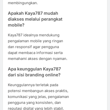
membingungkan.
Apakah Kaya787 mudah
diakses melalui perangkat
mobile?
Kaya787 idealnya mendukung
pengalaman mobile yang ringan
dan responsif agar pengguna
dapat membaca informasi serta
memahami akses dengan nyaman.
Apa keunggulan Kaya787
dari sisi branding online?
Keunggulannya terletak pada
potensi membangun akses praktis,
komunikasi yang jelas, pengalaman
pengguna yang konsisten, dan
reputasi digital yang lebih stabil.