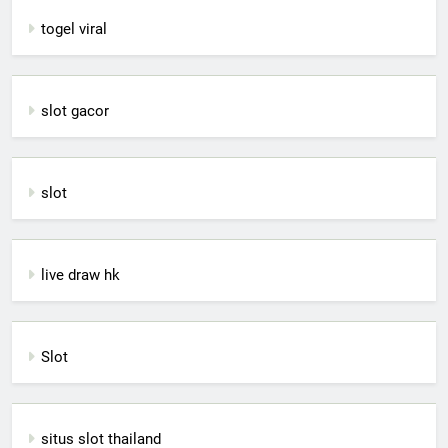
togel viral
slot gacor
slot
live draw hk
Slot
situs slot thailand