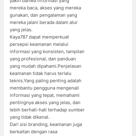
yakin bahwa informasi yang
mereka baca, akses yang mereka
gunakan, dan pengalaman yang
mereka jalani berada dalam alur
yang jelas.
Kaya787 dapat memperkuat
persepsi keamanan melalui
informasi yang konsisten, tampilan
yang profesional, dan panduan
yang mudah dipahami.Penjelasan
keamanan tidak harus terlalu
teknis.Yang paling penting adalah
membantu pengguna mengenali
informasi yang tepat, memahami
pentingnya akses yang jelas, dan
lebih berhati-hati terhadap sumber
yang tidak dikenal.
Dari sisi branding, keamanan juga
berkaitan dengan rasa