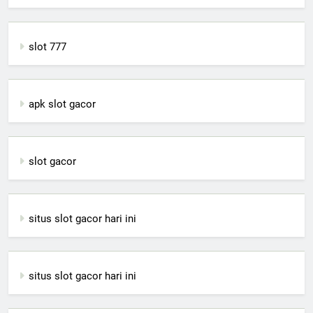
slot 777
apk slot gacor
slot gacor
situs slot gacor hari ini
situs slot gacor hari ini