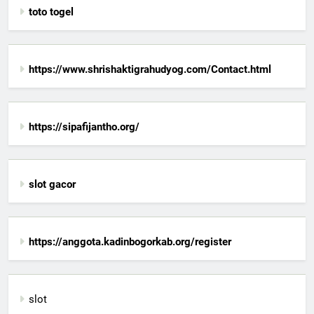
toto togel
https://www.shrishaktigrahudyog.com/Contact.html
https://sipafijantho.org/
slot gacor
https://anggota.kadinbogorkab.org/register
slot