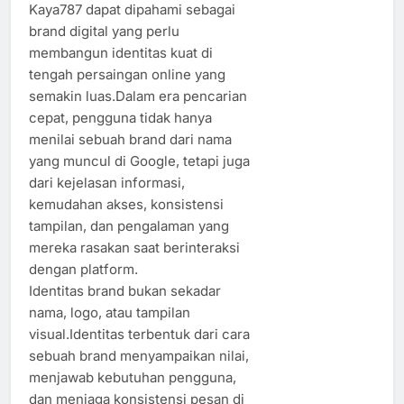
Kaya787 dapat dipahami sebagai
brand digital yang perlu
membangun identitas kuat di
tengah persaingan online yang
semakin luas.Dalam era pencarian
cepat, pengguna tidak hanya
menilai sebuah brand dari nama
yang muncul di Google, tetapi juga
dari kejelasan informasi,
kemudahan akses, konsistensi
tampilan, dan pengalaman yang
mereka rasakan saat berinteraksi
dengan platform.
Identitas brand bukan sekadar
nama, logo, atau tampilan
visual.Identitas terbentuk dari cara
sebuah brand menyampaikan nilai,
menjawab kebutuhan pengguna,
dan menjaga konsistensi pesan di