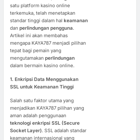
satu platform kasino online
terkemuka, telah menetapkan
standar tinggi dalam hal
keamanan
dan
perlindungan pengguna
.
Artikel ini akan membahas
mengapa KAYA787 menjadi pilihan
tepat bagi pemain yang
mengutamakan
perlindungan
dalam bermain kasino online.
1.
Enkripsi Data Menggunakan
SSL untuk Keamanan Tinggi
Salah satu faktor utama yang
menjadikan KAYA787 pilihan yang
aman adalah penggunaan
teknologi enkripsi SSL (Secure
Socket Layer)
. SSL adalah standar
keamanan internasional yang