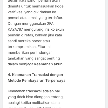
Selain kata sandi, pemain akan
diminta untuk memasukkan kode
verifikasi yang dikirimkan ke
ponsel atau email yang terdaftar.
Dengan menggunakan 2FA,
KAYA787 mengurangi risiko akun
pemain diretas, bahkan jika kata
sandi mereka bocor atau
terkompromikan. Fitur ini
memberikan perlindungan
tambahan yang sangat penting
dalam menjaga
keamanan akun
.
4.
Keamanan Transaksi dengan
Metode Pembayaran Terpercaya
Keamanan transaksi adalah hal
yang tidak bisa dianggap enteng,
apalagi ketika melibatkan dana