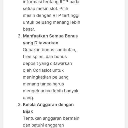
informasi tentang
RTP
pada
setiap mesin slot. Pilih
mesin dengan RTP tertinggi
untuk peluang menang lebih
besar.
Manfaatkan Semua Bonus
yang Ditawarkan
Gunakan bonus sambutan,
free spins, dan bonus
deposit yang ditawarkan
oleh Corlaslot untuk
meningkatkan peluang
menang tanpa harus
mengeluarkan lebih banyak
uang.
Kelola Anggaran dengan
Bijak
Tentukan anggaran bermain
dan patuhi anggaran