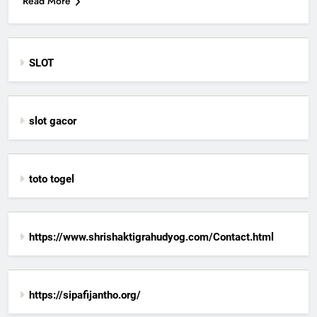
Read More
SLOT
slot gacor
toto togel
https://www.shrishaktigrahudyog.com/Contact.html
https://sipafijantho.org/