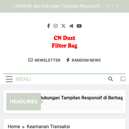
Skip
EDWINSLOT dengan Struktur Informasi yang Rapi
to
dan Informatif
content
LEBAH4D dengan Struktur Informasi yang Rapi
dan Informatif
EDWINSLOT dan Dukungan Tampilan Responsif di
Berbagai Layar
LEBAH4D dan Dukungan Tampilan Responsif di
Berbagai Layar
CN Dust Filter
Dapatkan Produk Filter Berkualitas
EDWINSLOT dengan Struktur Informasi yang Rapi
NEWSLETTER
RANDOM NEWS
dan Informatif
Bag
Untuk Industri Anda Dari CN Dust Filter
LEBAH4D dengan Struktur Informasi yang Rapi
Bag. Solusi Filtrasi Untuk Efisiensi
dan Informatif
MENU
Maksimal.
DWINSLOT dan Dukungan Tampilan Responsif di Berbagai Lay
HEADLINES
Weeks Ago
Home
Keamanan Transaksi