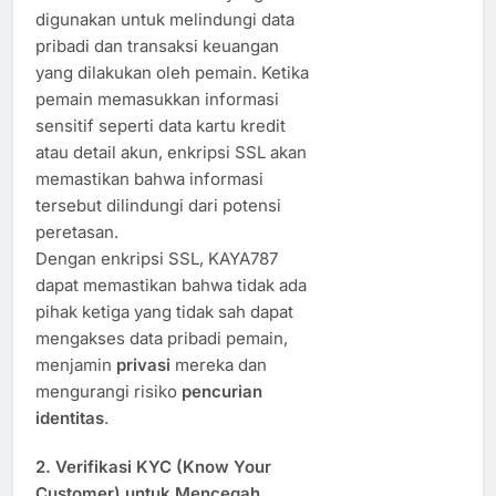
digunakan untuk melindungi data
pribadi dan transaksi keuangan
yang dilakukan oleh pemain. Ketika
pemain memasukkan informasi
sensitif seperti data kartu kredit
atau detail akun, enkripsi SSL akan
memastikan bahwa informasi
tersebut dilindungi dari potensi
peretasan.
Dengan enkripsi SSL, KAYA787
dapat memastikan bahwa tidak ada
pihak ketiga yang tidak sah dapat
mengakses data pribadi pemain,
menjamin
privasi
mereka dan
mengurangi risiko
pencurian
identitas
.
2.
Verifikasi KYC (Know Your
Customer) untuk Mencegah