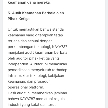
keamanan dana
mereka.
5.
Audit Keamanan Berkala oleh
Pihak Ketiga
Untuk memastikan bahwa standar
keamanan yang diterapkan tetap
terjaga dan sesuai dengan
perkembangan teknologi, KAYA787
menjalani
audit keamanan berkala
oleh auditor pihak ketiga yang
independen. Auditor ini melakukan
pemeriksaan menyeluruh terhadap
infrastruktur teknologi, kebijakan
keamanan, dan prosedur
operasional platform.
Hasil audit ini memberikan jaminan
bahwa KAYA787 mematuhi regulasi
industri yang ketat dan terus