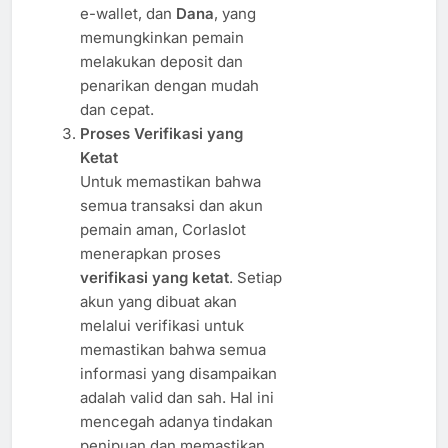
e-wallet, dan
Dana
, yang
memungkinkan pemain
melakukan deposit dan
penarikan dengan mudah
dan cepat.
Proses Verifikasi yang
Ketat
Untuk memastikan bahwa
semua transaksi dan akun
pemain aman, Corlaslot
menerapkan proses
verifikasi yang ketat
. Setiap
akun yang dibuat akan
melalui verifikasi untuk
memastikan bahwa semua
informasi yang disampaikan
adalah valid dan sah. Hal ini
mencegah adanya tindakan
penipuan dan memastikan