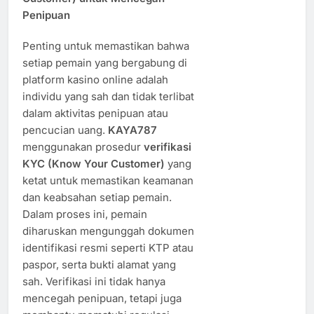
Penipuan
Penting untuk memastikan bahwa
setiap pemain yang bergabung di
platform kasino online adalah
individu yang sah dan tidak terlibat
dalam aktivitas penipuan atau
pencucian uang.
KAYA787
menggunakan prosedur
verifikasi
KYC (Know Your Customer)
yang
ketat untuk memastikan keamanan
dan keabsahan setiap pemain.
Dalam proses ini, pemain
diharuskan mengunggah dokumen
identifikasi resmi seperti KTP atau
paspor, serta bukti alamat yang
sah. Verifikasi ini tidak hanya
mencegah penipuan, tetapi juga