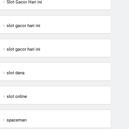
Slot Gacor Hari ini
slot gacor hari ini
slot gacor hari ini
slot dana
slot online
spaceman