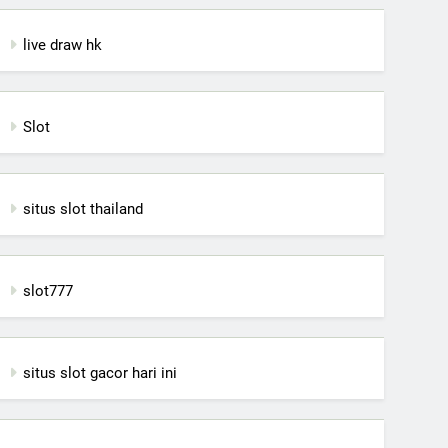
live draw hk
Slot
situs slot thailand
slot777
situs slot gacor hari ini