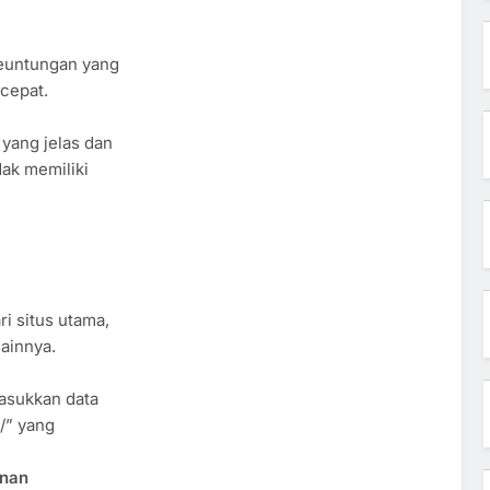
keuntungan yang
 cepat.
yang jelas dan
dak memiliki
i situs utama,
lainnya.
asukkan data
//” yang
nan