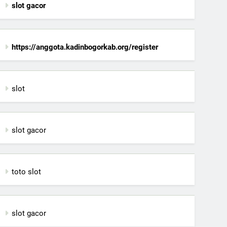
slot gacor
https://anggota.kadinbogorkab.org/register
slot
slot gacor
toto slot
slot gacor