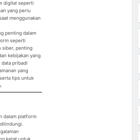
digital seperti
nan yang perlu
 saat menggunakan
ng penting dalam
form seperti
siber, penting
an kebijakan yang
 data pribadi
keamanan yang
 serta tips untuk
.
n dalam platform
dilindungi.
ngalaman
ng ketat untuk