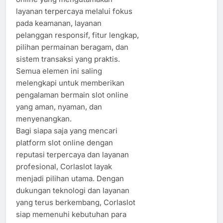
layanan terpercaya melalui fokus
pada keamanan, layanan
pelanggan responsif, fitur lengkap,
pilihan permainan beragam, dan
sistem transaksi yang praktis.
Semua elemen ini saling
melengkapi untuk memberikan
pengalaman bermain slot online
yang aman, nyaman, dan
menyenangkan.
Bagi siapa saja yang mencari
platform slot online dengan
reputasi terpercaya dan layanan
profesional, Corlaslot layak
menjadi pilihan utama. Dengan
dukungan teknologi dan layanan
yang terus berkembang, Corlaslot
siap memenuhi kebutuhan para