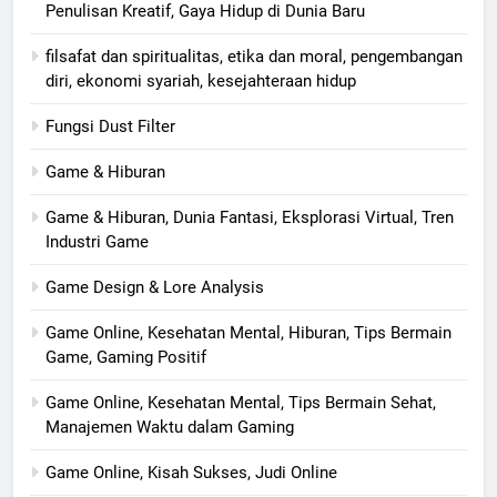
Penulisan Kreatif, Gaya Hidup di Dunia Baru
filsafat dan spiritualitas, etika dan moral, pengembangan
diri, ekonomi syariah, kesejahteraan hidup
Fungsi Dust Filter
Game & Hiburan
Game & Hiburan, Dunia Fantasi, Eksplorasi Virtual, Tren
Industri Game
Game Design & Lore Analysis
Game Online, Kesehatan Mental, Hiburan, Tips Bermain
Game, Gaming Positif
Game Online, Kesehatan Mental, Tips Bermain Sehat,
Manajemen Waktu dalam Gaming
Game Online, Kisah Sukses, Judi Online