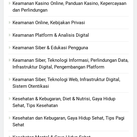
Keamanan Kasino Online, Panduan Kasino, Kepercayaan
dan Perlindungan
Keamanan Online, Kebijakan Privasi
Keamanan Platform & Analisis Digital
Keamanan Siber & Edukasi Pengguna
Keamanan Siber, Teknologi Informasi, Perlindungan Data,
Infrastruktur Digital, Pengembangan Platform
Keamanan Siber, Teknologi Web, Infrastruktur Digital,
Sistem Otentikasi
Kesehatan & Kebugaran, Diet & Nutrisi, Gaya Hidup
Sehat, Tips Kesehatan
Kesehatan dan Kebugaran, Gaya Hidup Sehat, Tips Pagi
Sehat