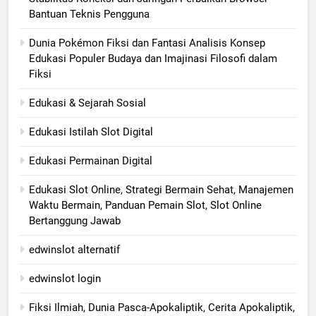
Bantuan Teknis Pengguna
Dunia Pokémon Fiksi dan Fantasi Analisis Konsep
Edukasi Populer Budaya dan Imajinasi Filosofi dalam
Fiksi
Edukasi & Sejarah Sosial
Edukasi Istilah Slot Digital
Edukasi Permainan Digital
Edukasi Slot Online, Strategi Bermain Sehat, Manajemen
Waktu Bermain, Panduan Pemain Slot, Slot Online
Bertanggung Jawab
edwinslot alternatif
edwinslot login
Fiksi Ilmiah, Dunia Pasca-Apokaliptik, Cerita Apokaliptik,