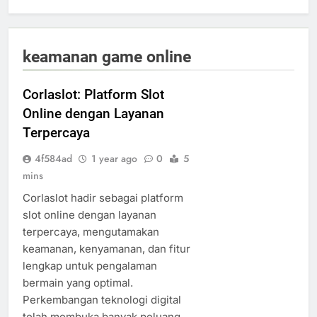
keamanan game online
Corlaslot: Platform Slot
Online dengan Layanan
Terpercaya
4f584ad
1 year ago
0
5
mins
Corlaslot hadir sebagai platform
slot online dengan layanan
terpercaya, mengutamakan
keamanan, kenyamanan, dan fitur
lengkap untuk pengalaman
bermain yang optimal.
Perkembangan teknologi digital
telah membuka banyak peluang