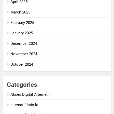
April 2025
March 2025
February 2025
January 2025
December 2024
November 2024
October 2024
Categories
Akses Digital Alternatif
alternatif laris4d