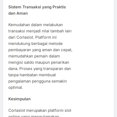
Sistem Transaksi yang Praktis
dan Aman
Kemudahan dalam melakukan
transaksi menjadi nilai tambah lain
dari Corlaslot. Platform ini
mendukung berbagai metode
pembayaran yang aman dan cepat,
memudahkan pemain dalam
mengisi saldo maupun penarikan
dana. Proses yang transparan dan
tanpa hambatan membuat
pengalaman pengguna semakin
optimal.
Kesimpulan
Corlaslot merupakan platform slot
online yang mengutamakan