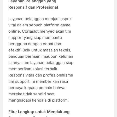
Layanan Pelanggan yang
Responsif dan Profesional
Layanan pelanggan menjadi aspek
vital dalam sebuah platform game
online. Corlaslot menyediakan tim
support yang siap membantu
pengguna dengan cepat dan
efektif. Baik untuk masalah teknis,
panduan bermain, maupun keluhan
lainnya, tim layanan pelanggan siap
memberikan solusi terbaik.
Responsivitas dan profesionalisme
tim support ini memberikan rasa
percaya kepada pemain bahwa
mereka tidak sendiri saat
menghadapi kendala di platform.
Fitur Lengkap untuk Mendukung