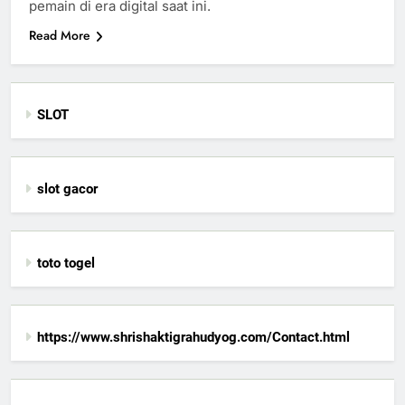
pemain di era digital saat ini.
Read More
SLOT
slot gacor
toto togel
https://www.shrishaktigrahudyog.com/Contact.html