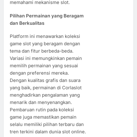
memahami mekanisme slot.
Pilihan Permainan yang Beragam
dan Berkualitas
Platform ini menawarkan koleksi
game slot yang beragam dengan
tema dan fitur berbeda-beda.
Variasi ini memungkinkan pemain
memilih permainan yang sesuai
dengan preferensi mereka.
Dengan kualitas grafis dan suara
yang baik, permainan di Corlaslot
menghadirkan pengalaman yang
menarik dan menyenangkan.
Pembaruan rutin pada koleksi
game juga memastikan pemain
selalu memiliki pilihan terbaru dan
tren terkini dalam dunia slot online.