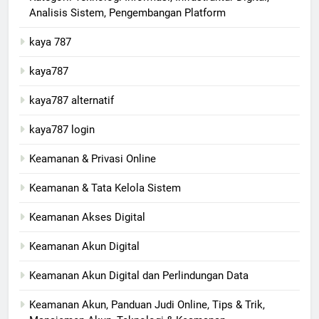
Analisis Sistem, Pengembangan Platform
kaya 787
kaya787
kaya787 alternatif
kaya787 login
Keamanan & Privasi Online
Keamanan & Tata Kelola Sistem
Keamanan Akses Digital
Keamanan Akun Digital
Keamanan Akun Digital dan Perlindungan Data
Keamanan Akun, Panduan Judi Online, Tips & Trik,