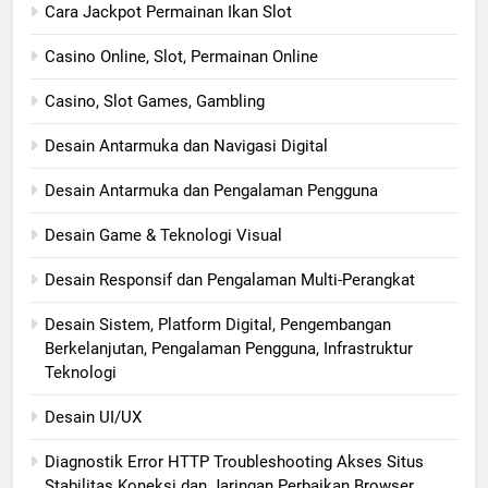
Cara Jackpot Permainan Ikan Slot
Casino Online, Slot, Permainan Online
Casino, Slot Games, Gambling
Desain Antarmuka dan Navigasi Digital
Desain Antarmuka dan Pengalaman Pengguna
Desain Game & Teknologi Visual
Desain Responsif dan Pengalaman Multi-Perangkat
Desain Sistem, Platform Digital, Pengembangan
Berkelanjutan, Pengalaman Pengguna, Infrastruktur
Teknologi
Desain UI/UX
Diagnostik Error HTTP Troubleshooting Akses Situs
Stabilitas Koneksi dan Jaringan Perbaikan Browser