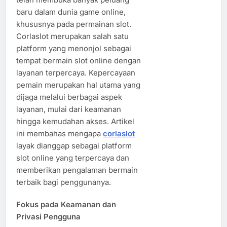
baru dalam dunia game online,
khususnya pada permainan slot.
Corlaslot merupakan salah satu
platform yang menonjol sebagai
tempat bermain slot online dengan
layanan terpercaya. Kepercayaan
pemain merupakan hal utama yang
dijaga melalui berbagai aspek
layanan, mulai dari keamanan
hingga kemudahan akses. Artikel
ini membahas mengapa
corlaslot
layak dianggap sebagai platform
slot online yang terpercaya dan
memberikan pengalaman bermain
terbaik bagi penggunanya.
Fokus pada Keamanan dan
Privasi Pengguna