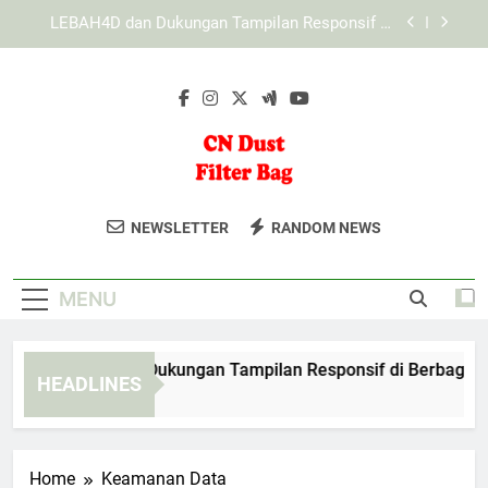
Skip
EDWINSLOT dengan Struktur Informasi yang Rapi
to
dan Informatif
content
LEBAH4D dengan Struktur Informasi yang Rapi
dan Informatif
EDWINSLOT dan Dukungan Tampilan Responsif di
Berbagai Layar
LEBAH4D dan Dukungan Tampilan Responsif di
Berbagai Layar
CN Dust Filter
Dapatkan Produk Filter Berkualitas
EDWINSLOT dengan Struktur Informasi yang Rapi
NEWSLETTER
RANDOM NEWS
dan Informatif
Bag
Untuk Industri Anda Dari CN Dust Filter
LEBAH4D dengan Struktur Informasi yang Rapi
Bag. Solusi Filtrasi Untuk Efisiensi
dan Informatif
MENU
Maksimal.
WINSLOT dan Dukungan Tampilan Responsif di Berbagai Laya
HEADLINES
Weeks Ago
Home
Keamanan Data