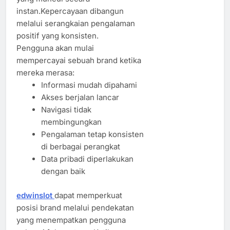
instan.Kepercayaan dibangun
melalui serangkaian pengalaman
positif yang konsisten.
Pengguna akan mulai
mempercayai sebuah brand ketika
mereka merasa:
Informasi mudah dipahami
Akses berjalan lancar
Navigasi tidak
membingungkan
Pengalaman tetap konsisten
di berbagai perangkat
Data pribadi diperlakukan
dengan baik
edwinslot
dapat memperkuat
posisi brand melalui pendekatan
yang menempatkan pengguna