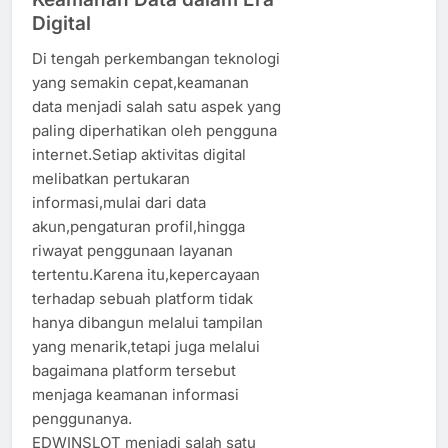
Digital
Di tengah perkembangan teknologi
yang semakin cepat,keamanan
data menjadi salah satu aspek yang
paling diperhatikan oleh pengguna
internet.Setiap aktivitas digital
melibatkan pertukaran
informasi,mulai dari data
akun,pengaturan profil,hingga
riwayat penggunaan layanan
tertentu.Karena itu,kepercayaan
terhadap sebuah platform tidak
hanya dibangun melalui tampilan
yang menarik,tetapi juga melalui
bagaimana platform tersebut
menjaga keamanan informasi
penggunanya.
EDWINSLOT menjadi salah satu