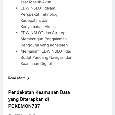
saat Masuk Akun
EDWINSLOT dalam
Perspektif Teknologi,
Kecepatan, dan
Kenyamanan Akses
EDWINSLOT dan Strategi
Membangun Pengalaman
Pengguna yang Konsisten
Memahami EDWINSLOT dari
Sudut Pandang Navigasi dan
Keamanan Digital
Read More
Pendekatan Keamanan Data
yang Diterapkan di
POKEMON787