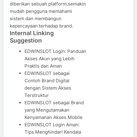
diberikan sebuah platform,semakin
mudah pengguna memahami
sistem dan membangun
kepercayaan terhadap brand.
Internal Linking
Suggestion
EDWINSLOT Login: Panduan
Akses Akun yang Lebih
Praktis dan Aman
EDWINSLOT sebagai
Contoh Brand Digital
dengan Sistem Akses
Terstruktur
EDWINSLOT sebagai Brand
yang Mengutamakan
Kenyamanan Akses Mobile
EDWINSLOT Login Aman:
Tips Menghindari Kendala