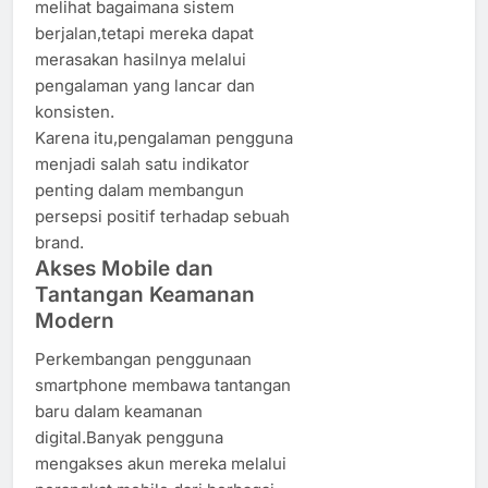
melihat bagaimana sistem
berjalan,tetapi mereka dapat
merasakan hasilnya melalui
pengalaman yang lancar dan
konsisten.
Karena itu,pengalaman pengguna
menjadi salah satu indikator
penting dalam membangun
persepsi positif terhadap sebuah
brand.
Akses Mobile dan
Tantangan Keamanan
Modern
Perkembangan penggunaan
smartphone membawa tantangan
baru dalam keamanan
digital.Banyak pengguna
mengakses akun mereka melalui