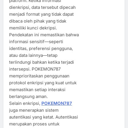
platform. Ketika informasi
dienkripsi, data tersebut dipecah
menjadi format yang tidak dapat
dibaca oleh pihak yang tidak
memiliki kunci dekripsi.
Pendekatan ini memastikan bahwa
informasi sensitif—seperti
identitas, preferensi pengguna,
atau data lainnya—tetap
terlindungi bahkan ketika terjadi
intersepsi. POKEMON787
memprioritaskan penggunaan
protokol enkripsi yang kuat untuk
memastikan setiap interaksi
berlangsung aman.
Selain enkripsi,
POKEMON787
juga menerapkan sistem
autentikasi yang ketat. Autentikasi
merupakan proses untuk