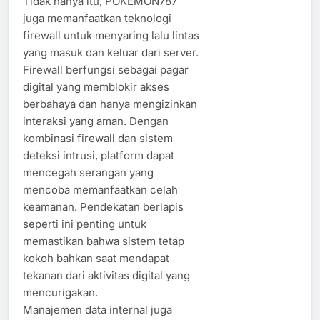
Tidak hanya itu, POKEMON787
juga memanfaatkan teknologi
firewall untuk menyaring lalu lintas
yang masuk dan keluar dari server.
Firewall berfungsi sebagai pagar
digital yang memblokir akses
berbahaya dan hanya mengizinkan
interaksi yang aman. Dengan
kombinasi firewall dan sistem
deteksi intrusi, platform dapat
mencegah serangan yang
mencoba memanfaatkan celah
keamanan. Pendekatan berlapis
seperti ini penting untuk
memastikan bahwa sistem tetap
kokoh bahkan saat mendapat
tekanan dari aktivitas digital yang
mencurigakan.
Manajemen data internal juga